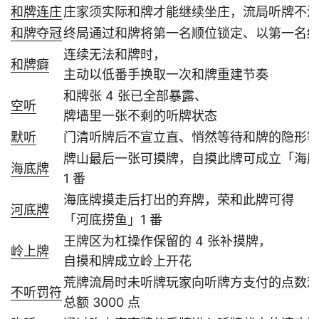
和牌连庄
庄家须实际和牌才能继续坐庄，流局听牌不
和牌夺冠
终局通过和牌将第一名顺位锁定、以第一名
连续无法和牌时，
和牌癖
主动以低番手换取一次和牌重建节奏
和牌张 4 张已全部暴露、
空听
牌墙里一张不剩的听牌状态
默听
门清听牌后不宣立直、悄然等待和牌的隐形
牌山最后一张可摸牌，自摸此牌可成立「海
海底牌
1 番
海底牌摸走后打出的弃牌，荣和此牌可得
河底牌
「河底捞鱼」1 番
王牌区为杠操作保留的 4 张补摸牌，
岭上牌
自摸和牌成立岭上开花
荒牌流局时未听牌玩家向听牌方支付的点数
不听罚符
总额 3000 点