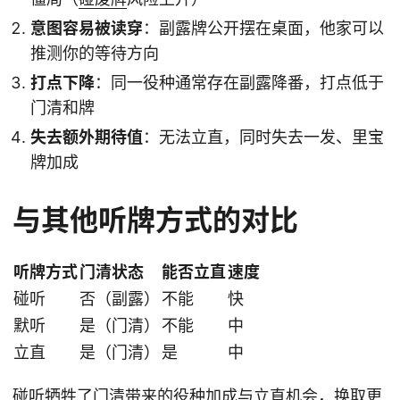
意图容易被读穿
：副露牌公开摆在桌面，他家可以
推测你的等待方向
打点下降
：同一役种通常存在副露降番，打点低于
门清和牌
失去额外期待值
：无法立直，同时失去一发、里宝
牌加成
与其他听牌方式的对比
听牌方式
门清状态
能否立直
速度
碰听
否（副露）
不能
快
默听
是（门清）
不能
中
立直
是（门清）
是
中
碰听牺牲了门清带来的役种加成与立直机会，换取更