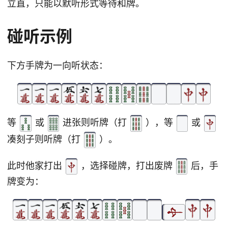
立直，只能以默听形式等待和牌。
碰听示例
下方手牌为一向听状态：
等
或
进张则听牌（打
），等
或
凑刻子则听牌（打
）。
此时他家打出
，选择碰牌，打出废牌
后，手
牌变为：