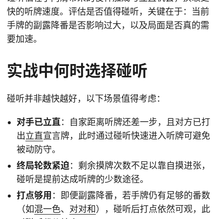
快的听牌速度。评估是否值得碰听，关键在于：当前
手牌的副露降番是否影响过大，以及局面是否真的需
要加速。
实战中何时选择碰听
碰听并非越快越好，以下场景值得考虑：
对手已立直
：自家距离听牌还差一步，且对方已打
出
立直
宣言牌，此时通过碰听快速进入听牌可避免
被动防守。
终局轮数紧迫
：剩余摸牌次数不足以靠自摸进张，
碰听是提前达成听牌的少数途径。
打点够用
：即便副露降番，若手牌仍有足够的番数
（如
混一色
、
对对和
），碰听后打点依然可观，此