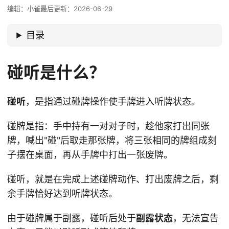
编辑：小雀
最后更新：2026-06-29
目录
碰听是什么？
碰听
，是指通过碰牌操作使手牌进入听牌状态。
碰牌是指：手中持有一对对子时，趁他家打出同张
牌，喊出"碰"后取走那张牌，将三张相同的牌组成刻
子摆在桌面，再从手牌中打出一张废牌。
碰听，就是在完成上述碰牌动作、打出废牌之后，剩
余手牌恰好达到听牌状态。
由于碰牌属于副露，碰听后处于
副露状态
，无法宣告