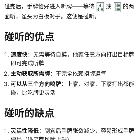
碰完后，手牌恰好进入听牌——等待
或
的两
面听，雀头为白板对子。这便是碰听。
碰听的优点
速度快
：无需等待自摸，他家任意方向打出目标牌
即可完成听牌
主动获取所需牌
：不完全依赖摸牌运气
可以从三个方向鸣牌
：上家、对家、下家打出都能
碰，比吃牌更灵活
碰听的缺点
灵活性降低
：副露后手牌张数减少，容易形成手牌
僵局（
碰废牌
风险上升）