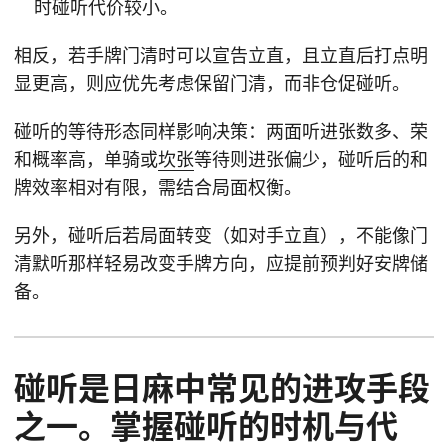
时碰听代价较小。
相反，若手牌门清时可以宣告立直，且立直后打点明
显更高，则应优先考虑保留门清，而非仓促碰听。
碰听的等待形态同样影响决策：两面听进张数多、荣
和概率高，单骑或
坎张
等待则进张偏少，碰听后的和
牌效率相对有限，需结合局面权衡。
另外，碰听后若局面转变（如对手立直），不能像门
清默听那样轻易改变手牌方向，应提前预判好安牌储
备。
碰听是日麻中常见的进攻手段
之一。掌握碰听的时机与代