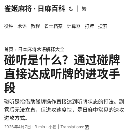
雀姬麻将 · 日麻百科
|
繁
役种
术语
教程
雀士档案
计算器
打牌
搜索
首页
日本麻将术语解释大全
»
碰听是什么？通过碰牌
直接达成听牌的进攻手
段
碰听是指借助碰牌操作直接达到听牌状态的打法。副
露后无法立直，但进攻速度快，是日麻中常见的速攻
进攻方式。
2026年4月7日
·
3 min
·
小雀
|
Translations:
繁