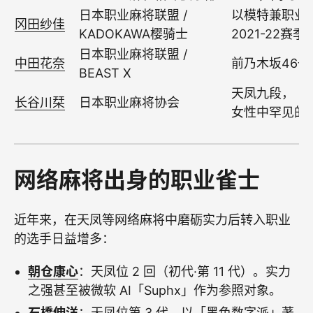
日本职业麻将联盟 /
以模特兼职业
冈田纱佳
KADOKAWA樱骑士
2021-22赛季
日本职业麻将联盟 /
中田花奈
前乃木坂46
BEAST X
天凤九段，
长谷川栞
日本职业麻将协会
女性中罕见的
网络麻将出身的职业雀士
近年来，在天凤等网络麻将中磨砺实力后转入职业
的选手日益增多：
朝仓康心
：天凤位 2 回（初代·第 11 代）。实力
之强甚至被微软 AI「Suphx」作为参照对象。
石橋伸洋
：天凤位第 3 代。以「黑色数字派」著