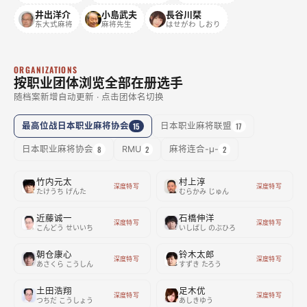
井出洋介
小島武夫
長谷川栞
东大式麻将
麻将先生
はせがわ しおり
ORGANIZATIONS
按职业团体浏览全部在册选手
随档案新增自动更新 · 点击团体名切换
最高位战日本职业麻将协会
15
日本职业麻将联盟
17
日本职业麻将协会
8
RMU
2
麻将连合-μ-
2
竹内元太
村上淳
深度特写
深度特写
たけうち げんた
むらかみ じゅん
近藤诚一
石橋伸洋
深度特写
深度特写
こんどう せいいち
いしばし のぶひろ
朝仓康心
铃木太郎
深度特写
深度特写
あさくら こうしん
すずき たろう
土田浩翔
足木优
深度特写
深度特写
つちだ こうしょう
あしきゆう