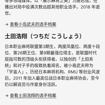
等多领域媒体。以「展示麻将之美」为座右铭，在
播出对局中役满次数远超其他职业选手。2018 年逝
世。
→
查看小岛武夫的选手档案
土田浩翔（つちだ こうしょう）
日本职业麻将联盟第3期生，两度凤凰位、两度十段
位、第26期王位、第9期最强位得主，是联盟时代
屈指可数的顶级头衔获得者。以独创的「土田系
统」和对子手的极致执着闻名，被小島武夫称为
「宇宙人」。历经日本麻将机构、RMU 等创业风波
后，2011 年加入最高位战日本职业麻将协会，至今
仍以解说员与作家身份活跃。
→
查看土田浩翔的选手档案