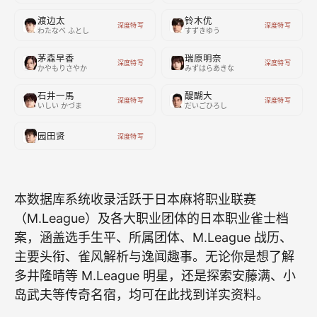
渡边太
铃木优
深度特写
深度特写
わたなべ ふとし
すずきゆう
茅森早香
瑞原明奈
深度特写
深度特写
かやもりさやか
みずはらあきな
石井一馬
醍醐大
深度特写
深度特写
いしい かづま
だいごひろし
园田贤
深度特写
本数据库系统收录活跃于日本麻将职业联赛
（M.League）及各大职业团体的日本职业雀士档
案，涵盖选手生平、所属团体、M.League 战历、
主要头衔、雀风解析与逸闻趣事。无论你是想了解
多井隆晴等 M.League 明星，还是探索安藤满、小
岛武夫等传奇名宿，均可在此找到详实资料。