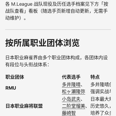
各 M.League 战队现役及历任选手档案见下方「按
战队查看」看板（随选手页新增自动更新，无需手
动维护）。
按所属职业团体浏览
日本职业麻雀界由多个职业团体构成，各团体内设
有段位与头衔战体系：
职业团体
代表选手
特点
多井隆晴
、
多井隆晴创
RMU
松ヶ瀬隆弥
强调实战与
小岛武夫
、
日本最大规
日本职业麻将联盟
二阶堂瑠美
、
历史悠久，
藤崎智
培养了众多