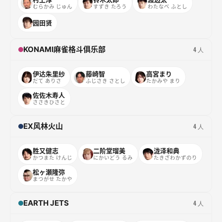
むらかみ じゅん
すずき たろう
わたなべ ふとし
园田贤
KONAMI麻雀格斗俱乐部
4 人
伊达朱里纱
藤崎智
高宮まり
だて ありさ
ふじさき さとし
たかみや まり
佐佐木寿人
ささきひさと
EX风林火山
4 人
胜又健志
二阶堂瑠美
泷泽和典
かつまた けんじ
にかいどう るみ
たきざわかずのり
松ヶ瀬隆弥
まつがせ たかや
EARTH JETS
4 人