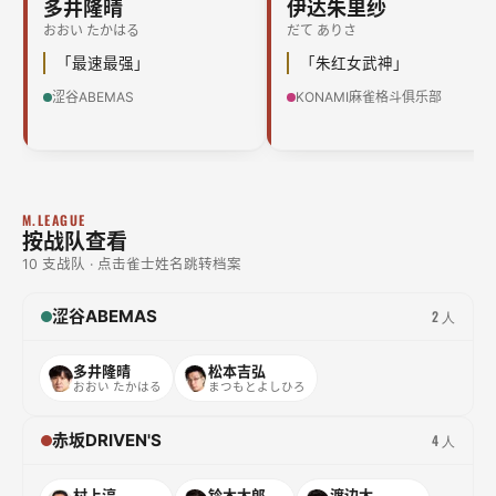
多井隆晴
伊达朱里纱
おおい たかはる
だて ありさ
「最速最强」
「朱红女武神」
涩谷ABEMAS
KONAMI麻雀格斗俱乐部
M.LEAGUE
按战队查看
10 支战队 · 点击雀士姓名跳转档案
涩谷ABEMAS
2 人
多井隆晴
松本吉弘
おおい たかはる
まつもとよしひろ
赤坂DRIVEN'S
4 人
村上淳
铃木太郎
渡边太