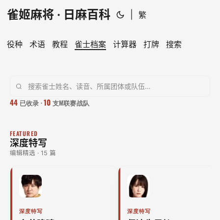
雀姬麻将 · 日麻百科
|
繁
役种
术语
教程
雀士档案
计算器
打牌
搜索
雀士档案 · 日本职业雀士
44
10
已收录 ·
支M联赛战队
FEATURED
深度特写
编辑精选 · 15 篇
深度特写
深度特写