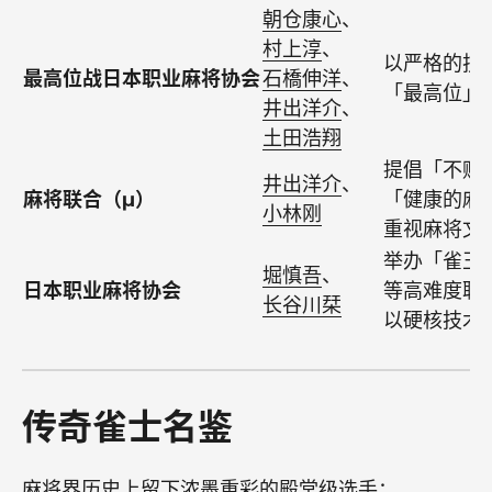
朝仓康心
、
村上淳
、
以严格的技
最高位战日本职业麻将协会
石橋伸洋
、
「最高位」
井出洋介
、
土田浩翔
提倡「不赌
井出洋介
、
麻将联合（μ）
「健康的麻
小林刚
重视麻将文
举办「雀王
堀慎吾
、
日本职业麻将协会
等高难度联
长谷川栞
以硬核技术
传奇雀士名鉴
麻将界历史上留下浓墨重彩的殿堂级选手：