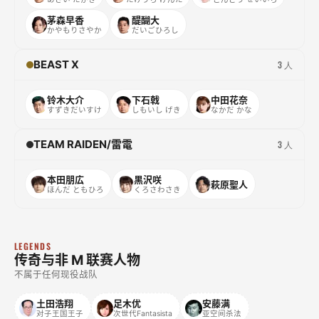
茅森早香
醍醐大
かやもりさやか
だいごひろし
BEAST X
3 人
铃木大介
下石戟
中田花奈
すずきだいすけ
しもいし げき
なかだ かな
TEAM RAIDEN/雷電
3 人
本田朋広
黒沢咲
萩原聖人
ほんだ ともひろ
くろさわさき
LEGENDS
传奇与非 M 联赛人物
不属于任何现役战队
土田浩翔
足木优
安藤满
对子王国王子
次世代Fantasista
亚空间杀法