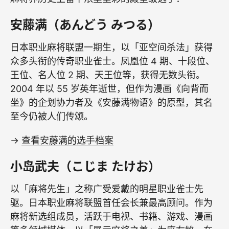
安藤满（あんどう みつる）
日本职业麻将联盟一期生，以「亚空间杀法」获得
众多头衔的传奇职业雀士。凤凰位 4 期、十段位、
王位、名人位 2 期、天王位等，获得无数头衔。
2004 年以 55 岁英年逝世，但作为漫画《向背而
坐》的企划协力者及《安藤满物语》的原型，其名
至今仍被人们传颂。
→
查看安藤满的选手档案
小岛武夫（こじま たけお）
以「麻将先生」之称广受爱戴的明星职业雀士先
驱。日本职业麻将联盟首任会长兼最高顾问。作为
麻将新选组成员，活跃于电视、书籍、游戏、漫画