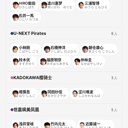
HIRO柴田
逢川惠梦
三浦智博
ひろしばた
あいかわ めぐむ
みうら ともひろ
石井一馬
いしい かづま
U-NEXT Pirates
6 人
小林刚
石橋伸洋
朝仓康心
こばやし ごう
いしばし のぶひろ
あさくら こうしん
铃木优
瑞原明奈
仲林圭
すずきゆう
みずはらあきな
なかばやしけい
KADOKAWA樱骑士
3 人
堀慎吾
冈田纱佳
涩川难波
ほり しんご
おかださやか
しぶかわなんば
世嘉飒美凤凰
5 人
浅井堂岐
竹内元太
近藤诚一
あさい たかき
たけうち げんた
こんどう せいいち