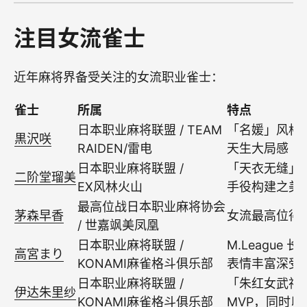
注目女流雀士
近年麻将界备受关注的女流职业雀士：
雀士
所属
特点
日本职业麻将联盟 / TEAM
「名媛」风格
黒沢咲
RAIDEN/雷电
天生大局感
日本职业麻将联盟 /
「天衣无缝」
二阶堂瑠美
EX风林火山
手役构建之美
最高位战日本职业麻将协会
茅森早香
女流最高位得
/ 世嘉飒美凤凰
日本职业麻将联盟 /
M.League
高宮まり
KONAMI麻雀格斗俱乐部
表情丰富深受
日本职业麻将联盟 /
「朱红女武神
伊达朱里纱
KONAMI麻雀格斗俱乐部
MVP，同时