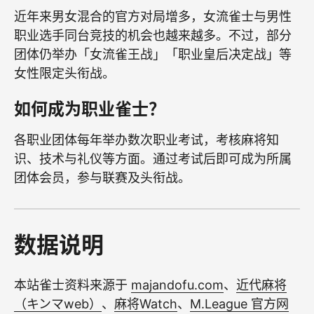
近年来男女混合的官方对局增多，女流雀士与男性
职业选手同台竞技的机会也越来越多。不过，部分
团体仍举办「女流雀王战」「职业皇后决定战」等
女性限定头衔战。
如何成为职业雀士？
各职业团体每年举办数次职业考试，考核麻将知
识、技术与礼仪等方面。通过考试后即可成为所属
团体会员，参与联赛及头衔战。
数据说明
本站雀士资料来源于
majandofu.com
、
近代麻将
（キンマweb）
、
麻将Watch
、
M.League 官方网