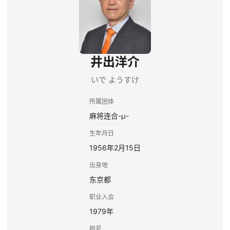
井出洋介
いで ようすけ
所属团体
麻将连合-μ-
生年月日
1956年2月15日
出身地
东京都
职业入会
1979年
称号