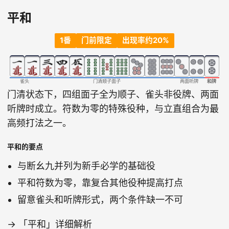
平和
1番
门前限定
出现率约20%
雀头
门清顺子面子
两面听牌
和牌
门清状态下，四组面子全为顺子、雀头非役牌、两面
听牌时成立。符数为零的特殊役种，与立直组合为最
高频打法之一。
平和的要点
与断幺九并列为新手必学的基础役
平和符数为零，靠复合其他役种提高打点
留意雀头和听牌形式，两个条件缺一不可
→
「平和」详细解析