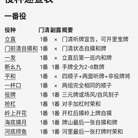
一番役
役种
门清
副露
概要
立直
1番
×
门清听牌宣告，可开里宝牌
门前清自摸和
1番
×
门清状态自摸和牌
一发
1番
×
立直后第一巡内和牌
断幺九
1番
1番
手牌全为2-8数牌
平和
1番
×
四顺子+两面听牌+非役牌将
一杯口
1番
×
两组完全相同的顺子
役牌
1番
1番
三元牌或场风/自风刻子
抢杠
1番
1番
对手加杠时荣和
岭上开花
1番
1番
开杠后摸岭上牌自摸
海底摸月
1番
1番
牌山最后一张自摸和牌
河底捞鱼
1番
1番
河里最后一张打牌时荣和