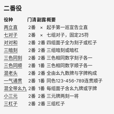
二番役
役种
门清
副露
概要
两立直
2番
×
起手第一巡宣告立直
七对子
2番
×
七组对子，固定25符
对对和
2番
2番
四组面子全为刻子或杠子
三暗刻
2番
2番
三组暗刻或暗杠
三色同刻
2番
2番
三色相同数字刻子各一
三色同顺
2番
1番
三色相同数字顺子各一
混老头
2番
2番
全由幺九数牌与字牌构成
一气通贯
2番
1番
同色123-456-789连贯顺子
混全带幺九
2番
1番
每组面子含幺九牌或字牌
小三元
2番
2番
三元牌两刻一将
三杠子
2番
2番
三组杠子