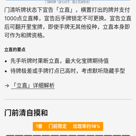
门清听牌（含七对子、国士无双形式）
门清听牌状态下宣告「立直」，横置打出的牌并支付
1000点立直棒，宣告后手牌锁定不可更换。宣告立直
后可翻开里宝牌，即使手牌无其他役种，立直本身即
可作为和牌资格。
立直的要点
先手听牌时果断立直，最大化宝牌期待值
待牌极差或手牌打点已高时，考虑默听隐藏手型
→
「立直」详细解析
门前清自摸和
1番
门前限定
出现率约18%