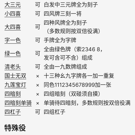
大三元
可
白发中三元牌全为刻子
小四喜
可
四风牌三刻一将
四种风牌全为刻子
大四喜
可
（多数规则按双倍役满）
字一色
可
手牌全为字牌
全由绿色牌（索2346 8，
绿一色
可
发可含可不含）组成
清老头
可
全由一九数牌组成
国士无双
×
十三种幺九字牌各一加一重复
九莲宝灯
×
同色1112345678999加一张
四暗刻
×
四组暗刻（双碰须自摸）
四暗刻单骑
×
单骑待四暗刻，多数规则按双倍役满
四杠子
可
四组杠子
特殊役