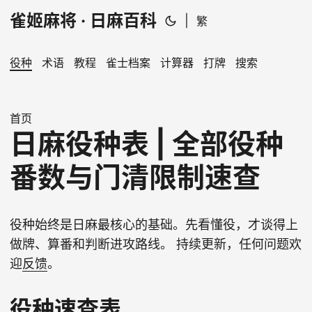
雀姬麻将 · 日麻百科
|
繁
役种
术语
教程
雀士档案
计算器
打牌
搜索
首页
日麻役种表 | 全部役种
番数与门清限制速查
役种始终是日麻最核心的基础。先看懂役，才谈得上
做牌、算番和判断进攻路线。 持续更新，任何问题欢
迎
反馈
。
役种速查表