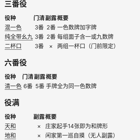
三番役
役种
门清
副露
概要
混一色
3番
2番
一色数牌加字牌
纯全带幺九
3番
2番
每组面子含一或九数牌
二杯口
3番
×
两组一杯口（门前限定）
六番役
役种
门清
副露
概要
清一色
6番
5番
手牌全为同一色数牌
役满
役种
副露
概要
天和
×
庄家起手14张即为和牌形
地和
×
闲家第一巡自摸（无人副露）