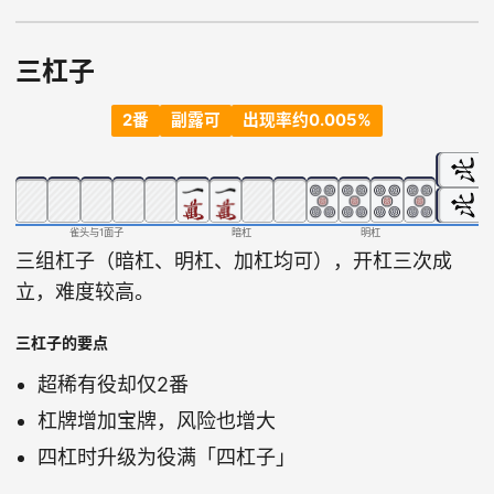
三杠子
2番
副露可
出现率约0.005%
雀头与1面子
暗杠
明杠
加
三组杠子（暗杠、明杠、加杠均可），开杠三次成
立，难度较高。
三杠子的要点
超稀有役却仅2番
杠牌增加宝牌，风险也增大
四杠时升级为役满「四杠子」