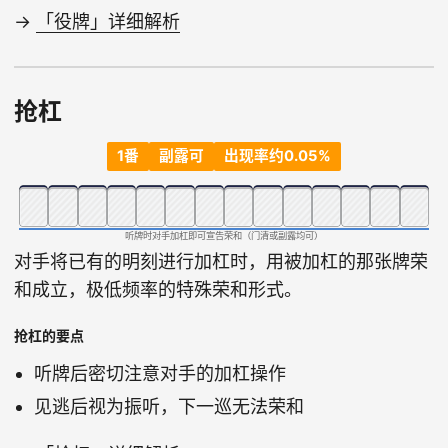
→
「役牌」详细解析
抢杠
1番
副露可
出现率约0.05%
听牌时对手加杠即可宣告荣和（门清或副露均可）
对手将已有的明刻进行加杠时，用被加杠的那张牌荣
和成立，极低频率的特殊荣和形式。
抢杠的要点
听牌后密切注意对手的加杠操作
见逃后视为振听，下一巡无法荣和