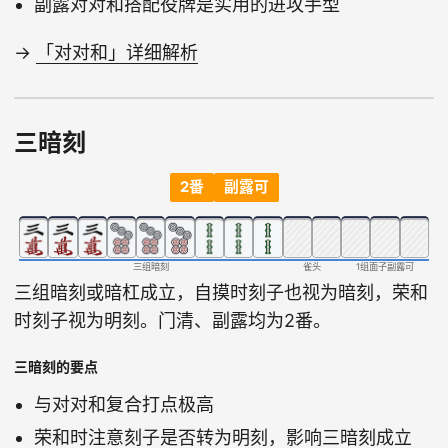
副露对对和搭配役牌是实用的进攻手型
→
「对对和」详细解析
三暗刻
2番
副露可
三组暗刻
雀头
1组面子副露可
三组暗刻或暗杠成立，自摸时刻子也视为暗刻，荣和
时刻子视为明刻。门清、副露均为2番。
三暗刻的要点
与对对和复合打点极高
荣和时注意刻子是否转为明刻，影响三暗刻成立