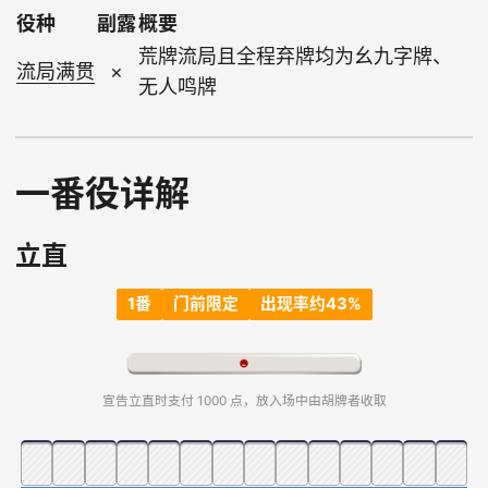
役种
副露
概要
荒牌流局且全程弃牌均为幺九字牌、
流局满贯
×
无人鸣牌
一番役详解
立直
1番
门前限定
出现率约43%
宣告立直时支付 1000 点，放入场中由胡牌者收取