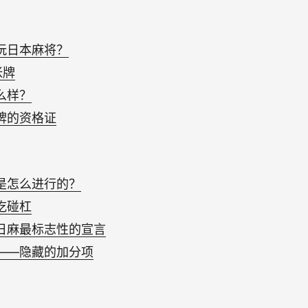
玩日本麻将？
张牌
么样？
牌的资格证
是怎么进行的？
吃碰杠
日麻最标志性的宣言
——隐藏的加分项