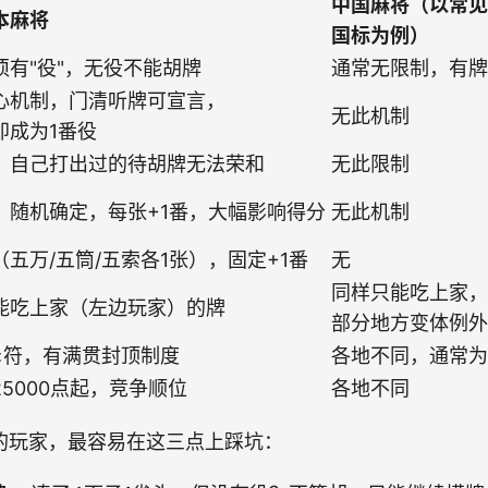
中国麻将（以常见
本麻将
国标为例）
须有"役"，无役不能胡牌
通常无限制，有牌
心机制，门清听牌可宣言，
无此机制
即成为1番役
，自己打出过的待胡牌无法荣和
无此限制
，随机确定，每张+1番，大幅影响得分
无此机制
（五万/五筒/五索各1张），固定+1番
无
同样只能吃上家，
能吃上家（左边玩家）的牌
部分地方变体例外
×符，有满贯封顶制度
各地不同，通常为
25000点起，竞争顺位
各地不同
的玩家，最容易在这三点上踩坑：