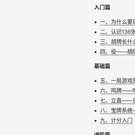
入门篇
一、为什么要
二、认识136
三、胡牌长什
四、役——胡
基础篇
五、一局游戏
六、鸣牌——
七、立直——
八、宝牌系统
九、计分入门
进阶篇