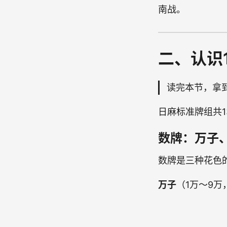
南战。
二、认识
读完本节，拿
日麻标准牌组共
数牌：万子
数牌是三种花色的
万子
（1万～9万