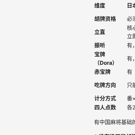
维度
日
胡牌资格
必
核
立直
立
振听
有
宝牌
有
（Dora）
赤宝牌
有
吃牌方向
只
计分方式
番
四人点数
各
有中国麻将基础