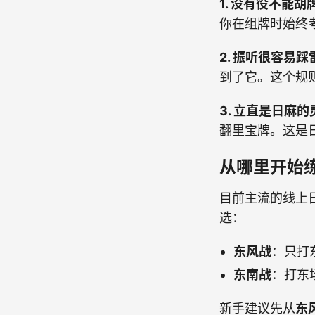
1. 没有役不能胡
你在组牌时始终考
2. 振听很容易踩
到了它。这个规
3. 立直是日麻
翻里宝牌。这是
从哪里开始
目前主流的线上
选：
东风战
：只打
东南战
：打东
新手建议先从
东