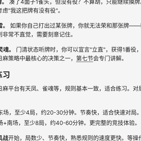
牌。
凑了4面子1雀头，但没有役？不算胡，只能继续摸牌
虑"我这把牌有没有役"。
雷。
如果你自己打出过某张牌，你就无法荣和那张牌——
则非常不直觉，需要刻意记住。
的灵魂。
门清状态听牌时，你可以宣言"立直"，获得1番役
日麻策略中最核心的决策之一，
第七节
会专门讲解。
练习
日麻平台有天凤、雀魂等，规则基本一致，适合练习。对
东场，至少4局，约20-30分钟。节奏快，适合快速对局
场+南场，至少8局，约40-60分钟。更完整的竞技体验。
风战
开始，局数少、节奏快，熟悉规则的速度更快。等操