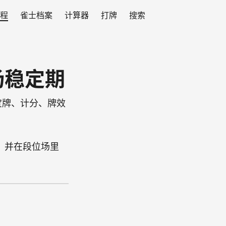
程
雀士档案
计算器
打牌
搜索
场稳定期
宝牌、计分、牌效
，并在段位场里