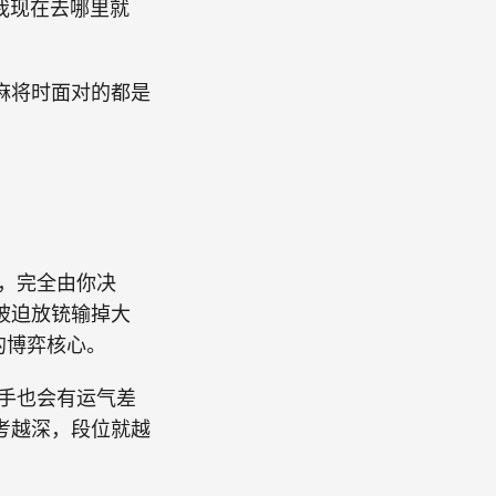
我现在去哪里就
麻将时面对的都是
，完全由你决
被迫放铳输掉大
的博弈核心。
手也会有运气差
考越深，段位就越