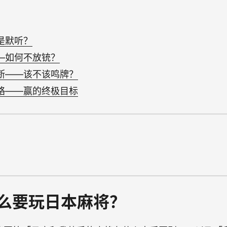
是默听？
—如何不放铳？
断——该不该鸣牌？
略——赢的终极目标
么要玩日本麻将？