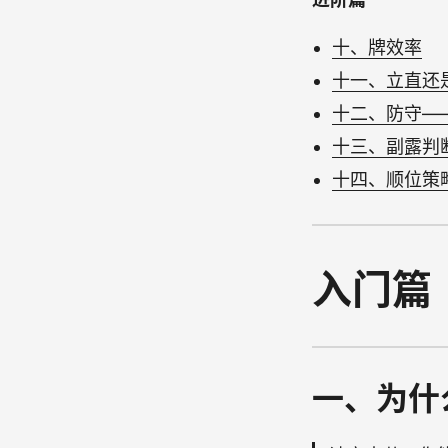
十、牌效率
十一、立直还
十二、防守—
十三、副露判
十四、顺位策
入门篇
一、为什