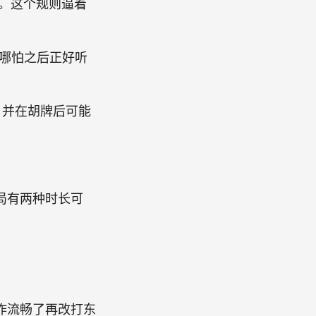
。这个规则逼着
哪怕之后正好听
，并在胡牌后可能
局有两种时长可
。
作流畅了再改打东