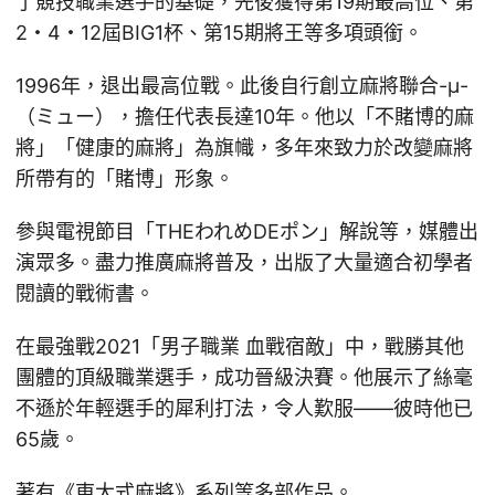
了競技職業選手的基礎，先後獲得第19期最高位、第
2・4・12屆BIG1杯、第15期將王等多項頭銜。
1996年，退出最高位戰。此後自行創立麻將聯合-μ-
（ミュー），擔任代表長達10年。他以「不賭博的麻
將」「健康的麻將」為旗幟，多年來致力於改變麻將
所帶有的「賭博」形象。
參與電視節目「THEわれめDEポン」解說等，媒體出
演眾多。盡力推廣麻將普及，出版了大量適合初學者
閱讀的戰術書。
在最強戰2021「男子職業 血戰宿敵」中，戰勝其他
團體的頂級職業選手，成功晉級決賽。他展示了絲毫
不遜於年輕選手的犀利打法，令人歎服——彼時他已
65歲。
著有《東大式麻將》系列等多部作品。