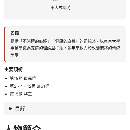
東大式麻將
雀風
標榜「不賭博的麻將」「健康的麻將」的正統派。以東京大學
畢業學識為支撐的理論型打法，多年來致力於改變麻將的傳統
形象。
主要頭銜
第19期 最高位
第2・4・12屆 BIG1杯
第15期 將王
目錄
人物簡介