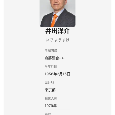
井出洋介
いで ようすけ
所屬團體
麻將連合-μ-
生年月日
1956年2月15日
出身地
東京都
職業入會
1979年
稱號