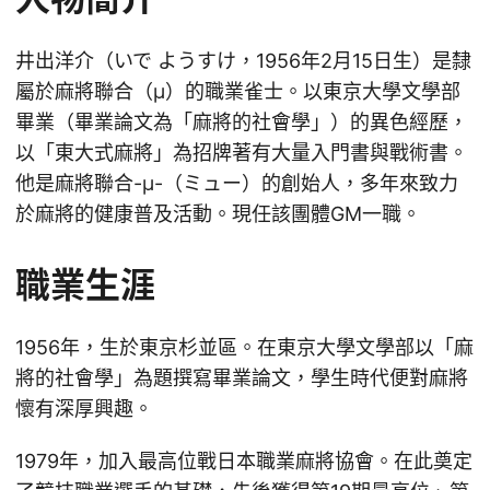
井出洋介（いで ようすけ，1956年2月15日生）是隸
屬於麻將聯合（μ）的職業雀士。以東京大學文學部
畢業（畢業論文為「麻將的社會學」）的異色經歷，
以「東大式麻將」為招牌著有大量入門書與戰術書。
他是麻將聯合-μ-（ミュー）的創始人，多年來致力
於麻將的健康普及活動。現任該團體GM一職。
職業生涯
1956年，生於東京杉並區。在東京大學文學部以「麻
將的社會學」為題撰寫畢業論文，學生時代便對麻將
懷有深厚興趣。
1979年，加入最高位戰日本職業麻將協會。在此奠定