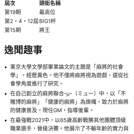
屆次
頭銜名稱
第19期
最高位
第2・4・12屆
BIG1杯
第15期
將王
逸聞趣事
東京大學文學部畢業論文的主題是「麻將的社會
學」，經歷異色。他不僅將麻將視為遊戲，還從社
會學角度進行了研究。
在自己創立的麻將聯合-μ-（ミュー）中，以「不
賭博的麻將」「健康的麻將」為旗幟，致力於麻將
的健康普及。現任GM，指導後輩。
在最強戰2021中，以65歲高齡戰勝其他團體頂級
職業選手，晉級決賽。他展示了不輸年齡的實力與