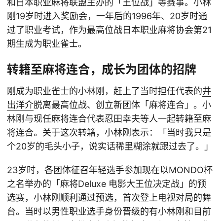
和日本职业麻将联盟主办的「王位战」等赛事。小林
刚19岁时进入奖励会，一年后的1996年、20岁时通
过了职业考试，作为最高位战日本职业麻将协会第21
期生成为职业雀士。
转籍至麻将连合，成长为团体的招牌
刚成为职业雀士的小林刚，赶上了当时担任代表的
井
出洋介
脱离最高位战、创立新团体「麻将连合」。小
林刚与现任麻将连合代表忍田幸夫等人一起转籍至麻
将连合。关于这次转籍，小林刚表示：「当时我只是
个20岁的毛头小子，说实话稀里糊涂就跟过去了。」
23岁时，各团体征召年轻选手参加现在以MONDO杯
之名举办的「麻将Deluxe 电影大王位决定战」的预
选赛，小林刚顺利通过预选，首次登上电视对局的舞
台。当时以男性职业选手身份晋级的有小林刚和目前