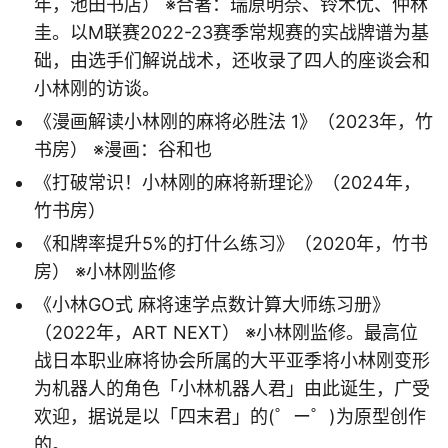
年，池田书店） ※合著：瑞原明奈、铃木优、仲林
圭。以M联赛2022-23赛季常规赛的实战牌谱为基
础，由选手们解说战术，还收录了四人的座谈会和
小林刚的访谈。
《漫画解读小林刚的麻将必胜法 1》（2023年，竹
书房） ※漫画：谷和也
《打破常识！小林刚的麻将新理论》（2024年，
竹书房）
《和牌率提升5%的打什么练习》（2020年，竹书
房） ※小林刚监修
《小林GO式 麻将速学点数计算大师练习册》
（2022年，ART NEXT） ※小林刚监修。最高位
战日本职业麻将协会所属的大平亚季将小林刚变形
为机器人的角色「小林机器人君」由此诞生，广受
欢迎，据说是以「四末君」的(゜ー゜)为原型创作
的。