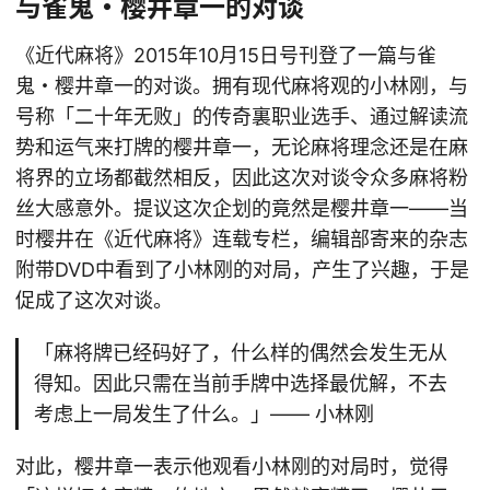
与雀鬼・樱井章一的对谈
《近代麻将》2015年10月15日号刊登了一篇与雀
鬼・樱井章一的对谈。拥有现代麻将观的小林刚，与
号称「二十年无败」的传奇裏职业选手、通过解读流
势和运气来打牌的樱井章一，无论麻将理念还是在麻
将界的立场都截然相反，因此这次对谈令众多麻将粉
丝大感意外。提议这次企划的竟然是樱井章一——当
时樱井在《近代麻将》连载专栏，编辑部寄来的杂志
附带DVD中看到了小林刚的对局，产生了兴趣，于是
促成了这次对谈。
「麻将牌已经码好了，什么样的偶然会发生无从
得知。因此只需在当前手牌中选择最优解，不去
考虑上一局发生了什么。」—— 小林刚
对此，樱井章一表示他观看小林刚的对局时，觉得