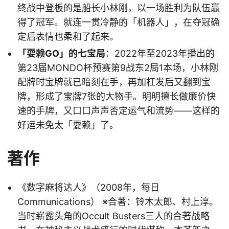
终战中登板的是船长小林刚，以一场胜利为队伍赢
得了冠军。就连一贯冷静的「机器人」，在夺冠确
定后表情也柔和了起来。
「耍赖GO」的七宝局
：2022年至2023年播出的
第23届MONDO杯预赛第9战东2局1本场，小林刚
配牌时宝牌就已暗刻在手，再加杠发后又翻到宝
牌，形成了宝牌7张的大物手。明明擅长做廉价快
速的手牌，又口口声声否定运气和流势——这样的
好运未免太「耍赖」了。
著作
《数字麻将达人》（2008年，每日
Communications） ※合著：铃木太郎、村上淳。
当时崭露头角的Occult Busters三人的合著战略