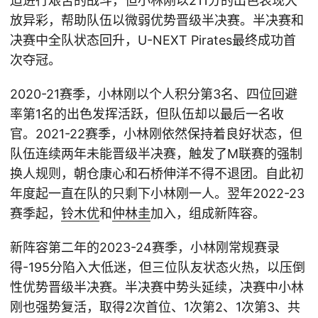
迫进行艰苦的战斗，但小林刚以211分的出色表现大
放异彩，帮助队伍以微弱优势晋级半决赛。半决赛和
决赛中全队状态回升，U-NEXT Pirates最终成功首
次夺冠。
2020-21赛季，小林刚以个人积分第3名、四位回避
率第1名的出色发挥活跃，但队伍却以最后一名收
官。2021-22赛季，小林刚依然保持着良好状态，但
队伍连续两年未能晋级半决赛，触发了M联赛的强制
换人规则，朝仓康心和石桥伸洋不得不退团。自此初
年度起一直在队的只剩下小林刚一人。翌年2022-23
赛季起，
铃木优
和
仲林圭
加入，组成新阵容。
新阵容第二年的2023-24赛季，小林刚常规赛录
得-195分陷入大低迷，但三位队友状态火热，以压倒
性优势晋级半决赛。半决赛中势头延续，决赛中小林
刚也强势复活，取得2次首位、1次第2、1次第3、共