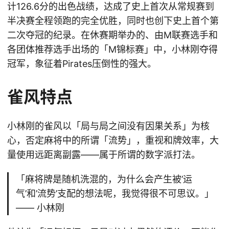
计126.6分的出色战绩，达成了史上首次从常规赛到
半决赛全程领跑的完全优胜，同时也创下史上首个第
二次夺冠的纪录。在休赛期举办的、由M联赛选手和
各团体推荐选手出场的「M锦标赛」中，小林刚夺得
冠军，象征着Pirates压倒性的强大。
雀风特点
小林刚的雀风以「局与局之间没有因果关系」为核
心，否定麻将中的所谓「流势」，重视和牌效率，大
量使用远距离副露——属于所谓的数字派打法。
「麻将牌是随机洗混的，为什么会产生被’运
气’和’流势’支配的想法呢，我觉得很不可思议。」
—— 小林刚