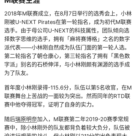
M联赛生涯
2018年M联赛成立，在8月7日举行的选秀会上，小林
刚被U-NEXT Pirates在第一轮指名，成为初代M联赛
选手。由于母公司U-NEXT的科技属性，团队倾向选
择数字思维的选手，拥有「麻将赛博格」之名的数字
派代表——小林刚自然成为队伍门面的第一轮人选。
第二轮指名了朝仓康心，第三轮指名了拥有「黑色数
字派」别名的石桥伸洋，与小林刚颇有渊源的选手成
为了队友。
首年度小林刚录得-115.6分，队伍以第5名收官，在M
联赛舞台上苦战的一面较为突出。然而同年的RTD联
赛中他夺得冠军，证明了自身的实力。
随后
瑞原明奈
加入，M联赛第二年2019-20赛季常规
赛中，除小林刚外的队友都背负着较大负分，队伍被