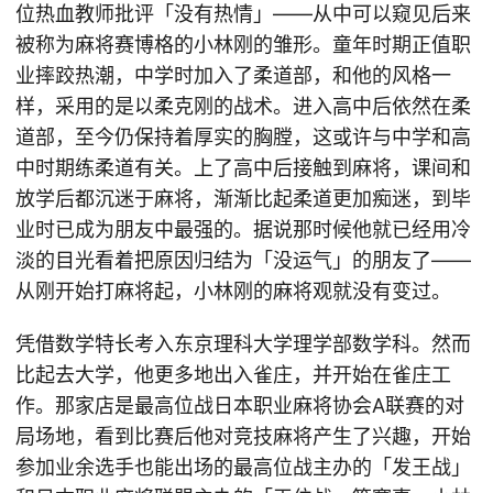
位热血教师批评「没有热情」——从中可以窥见后来
被称为麻将赛博格的小林刚的雏形。童年时期正值职
业摔跤热潮，中学时加入了柔道部，和他的风格一
样，采用的是以柔克刚的战术。进入高中后依然在柔
道部，至今仍保持着厚实的胸膛，这或许与中学和高
中时期练柔道有关。上了高中后接触到麻将，课间和
放学后都沉迷于麻将，渐渐比起柔道更加痴迷，到毕
业时已成为朋友中最强的。据说那时候他就已经用冷
淡的目光看着把原因归结为「没运气」的朋友了——
从刚开始打麻将起，小林刚的麻将观就没有变过。
凭借数学特长考入东京理科大学理学部数学科。然而
比起去大学，他更多地出入雀庄，并开始在雀庄工
作。那家店是最高位战日本职业麻将协会A联赛的对
局场地，看到比赛后他对竞技麻将产生了兴趣，开始
参加业余选手也能出场的最高位战主办的「发王战」