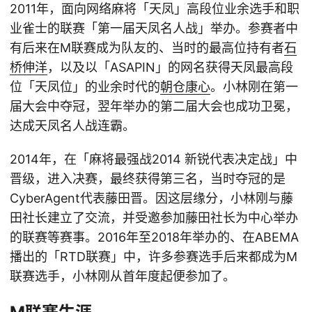
2011年，面向网络麻将「天凤」高段位业余选手和职
业雀士的联赛「第一届天凤名人战」举办。参赛者中
有后来在M联赛成为队友的、当时的最高位持有者
石
桥伸洋
，以及以「ASAPIN」的网名获得天凤最高段
位「天凤位」的业余时代的
朝仓康心
。小林刚在第一
届大会中夺冠，翌年举办的第二届大会也成功卫冕，
达成天凤名人战连霸。
2014年，在「麻将最强战2014 新锐代表决定战」中
晋级，进入决赛，最终获得第三名，当时夺冠的是
CyberAgent代表藤田晋。因这层缘分，小林刚与藤
田社长建立了交流，并受邀参加藤田社长为中心举办
的联赛等赛事。2016年至2018年举办的、在ABEMA
播出的「RTD联赛」中，许多参赛选手后来都成为M
联赛选手，小林刚从首年度起便参加了。