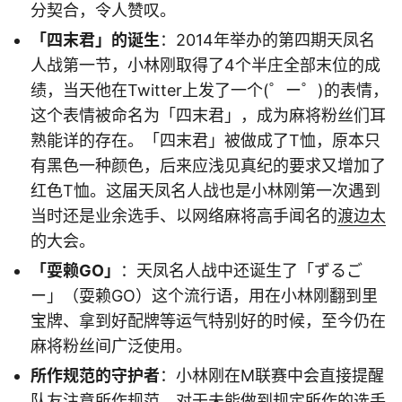
分契合，令人赞叹。
「四末君」的诞生
：2014年举办的第四期天凤名
人战第一节，小林刚取得了4个半庄全部末位的成
绩，当天他在Twitter上发了一个(゜ー゜)的表情，
这个表情被命名为「四末君」，成为麻将粉丝们耳
熟能详的存在。「四末君」被做成了T恤，原本只
有黑色一种颜色，后来应浅见真纪的要求又增加了
红色T恤。这届天凤名人战也是小林刚第一次遇到
当时还是业余选手、以网络麻将高手闻名的
渡边太
的大会。
「耍赖GO」
：天凤名人战中还诞生了「ずるご
ー」（耍赖GO）这个流行语，用在小林刚翻到里
宝牌、拿到好配牌等运气特别好的时候，至今仍在
麻将粉丝间广泛使用。
所作规范的守护者
：小林刚在M联赛中会直接提醒
队友注意所作规范，对于未能做到规定所作的选手