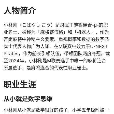
人物简介
小林刚（こばやし ごう）是隶属于麻将连合-μ-的职
业雀士，被称为「麻将赛博格」和「机器人」，作为
否定麻将中神秘主义要素、重视概率和数据的数字派
雀士代表人物广为人知。在M联赛中效力于U-NEXT
Pirates，作为船长引领队伍，带领团队两度夺冠。截
至2024年，小林刚是M联赛选手中唯一的麻将连合
所属选手，是麻将连合的代表性职业雀士。
职业生涯
从小就是数字思维
小林刚从小就是数学很好的孩子，小学五年级时被一