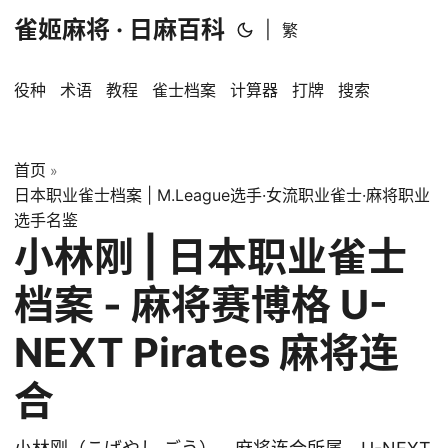
雀姬麻将 · 日麻百科
|
繁
役种
术语
教程
雀士档案
计算器
打牌
搜索
首页
»
日本职业雀士档案 | M.League选手·女流职业雀士·麻将职业
选手名鉴
小林刚 | 日本职业雀士
档案 - 麻将赛博格 U-
NEXT Pirates 麻将连
合