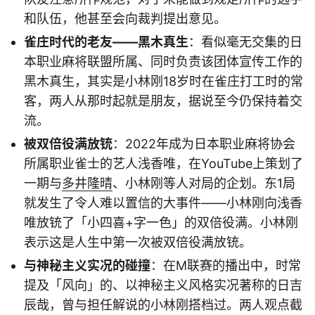
和队伍，他甚至会向裁判提出意见。
雀庄时代的老友——黑木真生
：看似毫无交集的日
本职业麻将联盟所属、同时负责该团体宣传工作的
黑木真生，其实是小林刚18岁时在雀庄打工时的常
客，两人从那时起就是朋友，据说至今仍保持着交
流。
被双倍役满放铳
：2022年成为日本职业麻将协会
所属职业雀士的艺人浅香唯，在YouTube上策划了
一期与
多井隆晴
、小林刚等人对局的企划。东1局
就发生了令人难以置信的大事件——小林刚向浅香
唯放铳了「小四喜+字一色」的双倍役满。小林刚
表示这是人生中第一次被双倍役满放铳。
与神秘主义实况的碰撞
：在M联赛的播出中，时常
提及「风向」的、以神秘主义风格实况著称的日吉
辰哉，曾与担任解说的小林刚搭档过。两人观点截