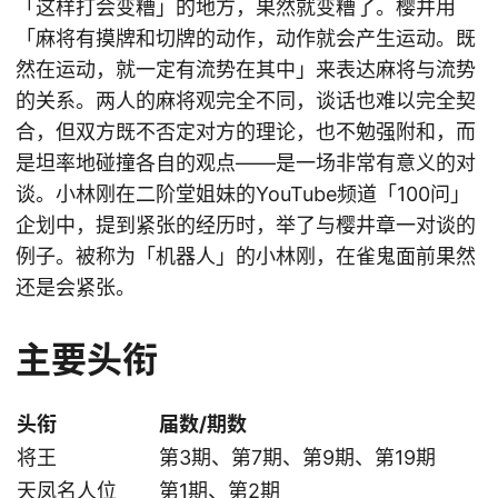
「这样打会变糟」的地方，果然就变糟了。樱井用
「麻将有摸牌和切牌的动作，动作就会产生运动。既
然在运动，就一定有流势在其中」来表达麻将与流势
的关系。两人的麻将观完全不同，谈话也难以完全契
合，但双方既不否定对方的理论，也不勉强附和，而
是坦率地碰撞各自的观点——是一场非常有意义的对
谈。小林刚在二阶堂姐妹的YouTube频道「100问」
企划中，提到紧张的经历时，举了与樱井章一对谈的
例子。被称为「机器人」的小林刚，在雀鬼面前果然
还是会紧张。
主要头衔
头衔
届数/期数
将王
第3期、第7期、第9期、第19期
天凤名人位
第1期、第2期