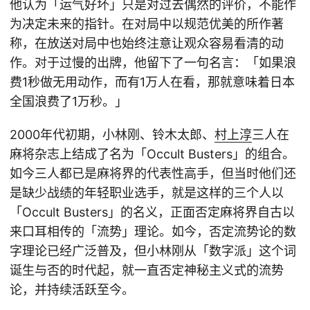
他认为「运气好坏」只是对过去偶然的评价，不能作
为决定未来的指针。在对局中以规范优美的所作著
称，在放送对局中也始终注意让观众容易看清的动
作。对于过慢的出牌，他留下了一句名言：「如果浪
费1秒做无用动作，而有1万人在看，那就意味着日本
全国浪费了1万秒。」
2000年代初期，小林刚、铃木太郎、
村上淳
三人在
麻将杂志上结成了名为「Occult Busters」的组合。
如今三人都已是麻将界的代表性高手，但当时他们还
是缺少战绩的年轻职业选手，就是这样的三个人以
「Occult Busters」的名义，正面否定麻将界自古以
来口耳相传的「流势」理论。如今，否定流势论的数
字理论已经广泛普及，但小林刚从「数字派」这个词
诞生与否的时代起，就一直否定神秘主义式的流势
论，并持续活跃至今。