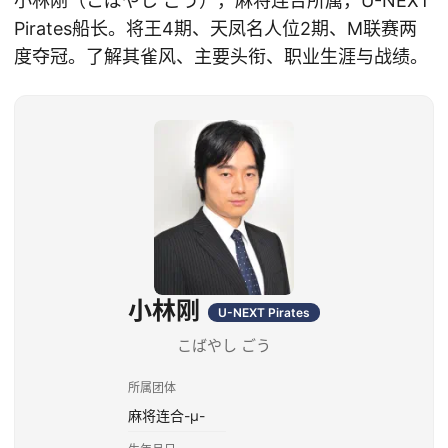
小林刚（こばやし ごう），麻将连合所属，U-NEXT
Pirates船长。将王4期、天凤名人位2期、M联赛两
度夺冠。了解其雀风、主要头衔、职业生涯与战绩。
小林刚
U-NEXT Pirates
こばやし ごう
所属团体
麻将连合-μ-