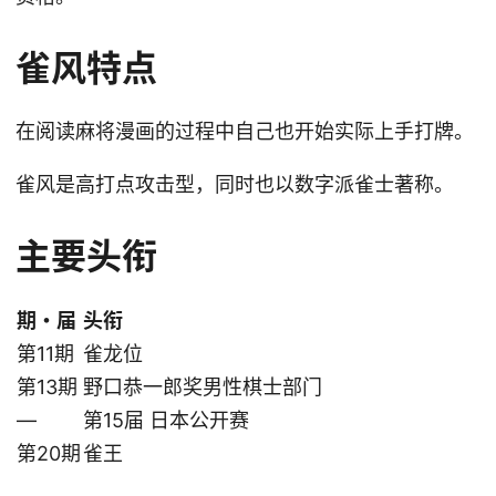
雀风特点
在阅读麻将漫画的过程中自己也开始实际上手打牌。
雀风是高打点攻击型，同时也以数字派雀士著称。
主要头衔
期・届
头衔
第11期
雀龙位
第13期
野口恭一郎奖男性棋士部门
—
第15届 日本公开赛
第20期
雀王