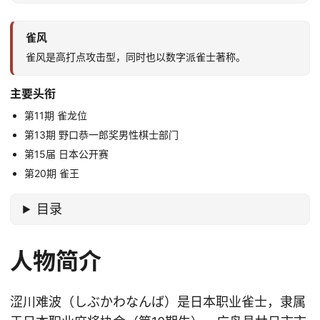
雀风
雀风是高打点攻击型，同时也以数字派雀士著称。
主要头衔
第11期 雀龙位
第13期 野口恭一郎奖男性棋士部门
第15届 日本公开赛
第20期 雀王
目录
人物简介
涩川难波（しぶかわなんば）是日本职业雀士，隶属