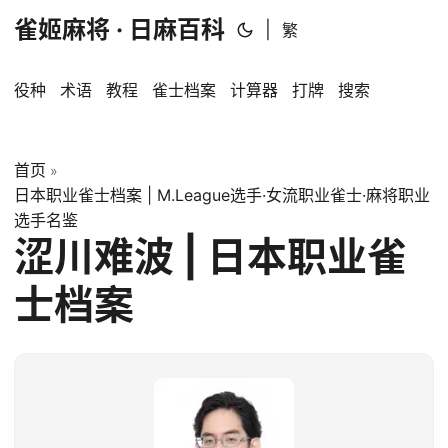
雀姬麻将 · 日麻百科
|
繁
役种
术语
教程
雀士档案
计算器
打牌
搜索
首页
»
日本职业雀士档案 | M.League选手·女流职业雀士·麻将职业
选手名鉴
涩川难波 | 日本职业雀
士档案