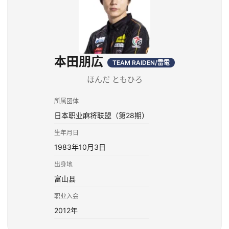
本田朋広
TEAM RAIDEN/雷電
ほんだ ともひろ
所属团体
日本职业麻将联盟（第28期）
生年月日
1983年10月3日
出身地
富山县
职业入会
2012年