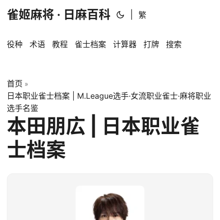
雀姬麻将 · 日麻百科
|
繁
役种
术语
教程
雀士档案
计算器
打牌
搜索
首页
»
日本职业雀士档案 | M.League选手·女流职业雀士·麻将职业
选手名鉴
本田朋広 | 日本职业雀
士档案