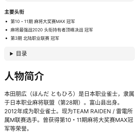
主要头衔
第10・11期 麻将大奖赛MAX 冠军
麻将最强战2020 头衔持有者顶峰决战 冠军
第3期 北陆职业联赛 冠军
目录
人物简介
本田朋広（ほんだ ともひろ）是日本职业雀士，隶属
于日本职业麻将联盟（第28期）。富山县出身。
2012年成为职业雀士。现为TEAM RAIDEN / 雷電所
属M联赛选手。曾获得第10・11期麻将大奖赛MAX冠
军等荣誉。