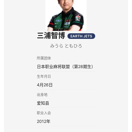
三浦智博
EARTH JETS
みうら ともひろ
所属团体
日本职业麻将联盟（第28期生）
生年月日
4月26日
出身地
爱知县
职业入会
2012年