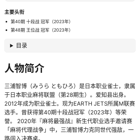
主要头衔
第40期 十段战 冠军（2023年）
第48期 王位战 冠军（2023年）
目录
人物简介
三浦智博（みうら ともひろ）是日本职业雀士，隶属
于日本职业麻将联盟（第28期生）。爱知县出身。
2012年成为职业雀士。现为EARTH JETS所属M联赛
选手。曾获得第40期十段战冠军（2023年）等荣
誉。 2020年『麻将最强战』新生代职业选手邀请赛
「麻将代理战争」中，三浦智博力克同世代强敌，一
路闯入决赛桌。