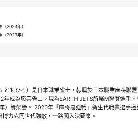
軍（2023年）
軍（2023年）
ら ともひろ）是日本職業雀士，隸屬於日本職業麻將聯盟
12年成為職業雀士。現為EARTH JETS所屬M聯賽選手
3年）等榮譽。 2020年『麻將最強戰』新生代職業選手
智博力克同世代強敵，一路闖入決賽桌。