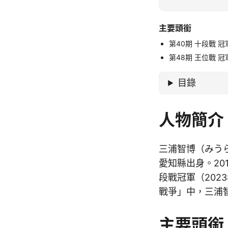
主要頭銜
第40期 十段戰 冠
第48期 王位戰 冠
目錄
人物簡介
三浦智博（みう
愛知縣出身。20
段戰冠軍（202
戰爭」中，三浦
主要頭銜