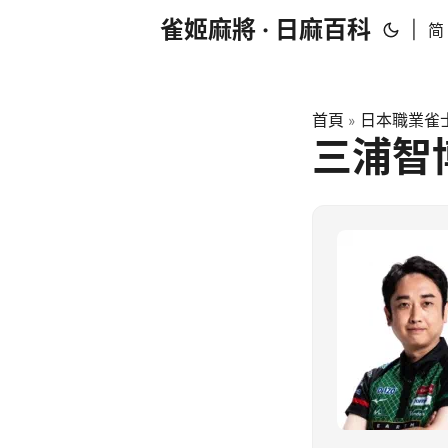
雀姬麻將 · 日麻百科
|
简
首頁
日本職業雀士
»
三浦智