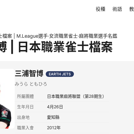
役種
術語
教
檔案 | M.League選手·女流職業雀士·麻將職業選手名鑑
博 | 日本職業雀士檔案
三浦智博
EARTH JETS
みうら ともひろ
所屬團體
日本職業麻將聯盟（第28期生）
生年月日
4月26日
出身地
愛知縣
職業入會
2012年