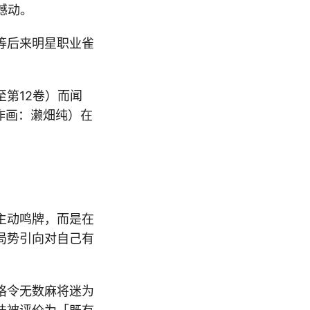
撼动。
等后来明星职业雀
第12卷）而闻
作画：濑畑纯）在
主动鸣牌，而是在
局势引向对自己有
格令无数麻将迷为