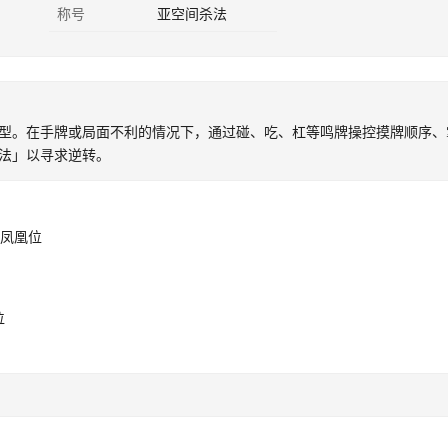
称号
亚空间杀法
型。在手牌或局面不利的情况下，通过碰、吃、杠等鸣牌操控摸牌顺序、
法」以寻求逆转。
 凤凰位
位