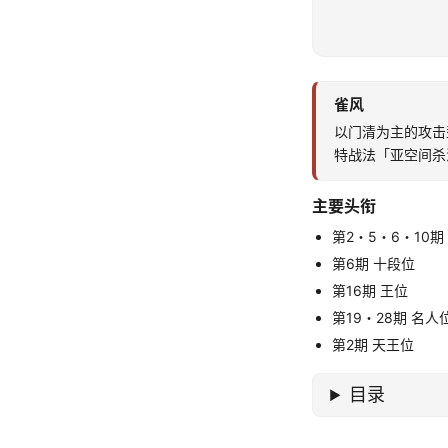
雀风
以门清为主的攻击
特战法「亚空间杀
主要头衔
第2・5・6・10期
第6期 十段位
第16期 王位
第19・28期 名人
第2期 天王位
目录