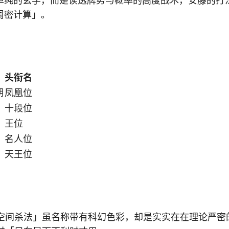
单纯的玄学，而是读透牌势与概率的高度战术，安藤的打
周密计算」。
头衔名
期
凤凰位
十段位
王位
名人位
天王位
空间杀法」虽名称带有科幻色彩，却是实实在在理论严密