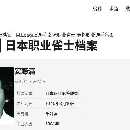
役种
术语
教
档案 | M.League选手·女流职业雀士·麻将职业选手名鉴
| 日本职业雀士档案
安藤满
あんどう みつる
所属团体
日本职业麻将联盟
生年月日
1949年3月10日
出身地
千叶县
职业入会
1981年