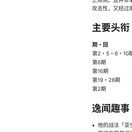
之倾倒。这并非
攻击性，又经过
主要头衔
期・回
第2・5・6・10
第6期
第16期
第19・28期
第2期
逸闻趣事
他的战法「亚