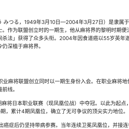
 みつる，1949年3月10日—2004年3月27日）是隶
士。作为联盟创立时的一期生，他从麻将界的黎明时期便
间杀法」获得了众多头衔。2004年因食道癌以55岁英年
今仍深植于麻将界。
日本职业麻将联盟创立同时以一期生身份入会。在职业麻将地
最前线。
2期麻将日本职业联赛（现凤凰位战）中夺冠。以此为起点
10期，累计4期凤凰位，确立了无可争议的顶尖实力地位。
诊断出癌症后仍坚持带病参赛。当年连续卫冕凤凰位，并接连