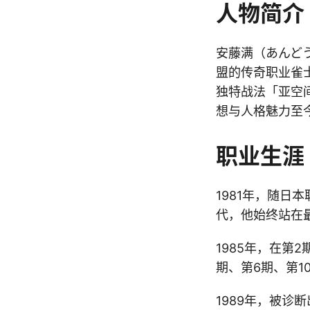
人物简介
安藤满（あんどう
盟的传奇职业雀
独特战法「亚空
想与人格魅力至
职业生涯
1981年，随
代，他始终站在
1985年，在第
期、第6期、第
1989年，被