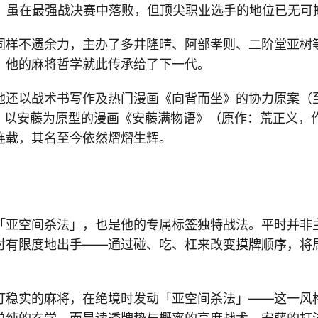
位。虽在最强战决赛中落败，但顶尖职业选手的地位已无可
同样不遗余力，主办了多井隆晴、阿部孝则、二阶堂亚树
。他的麻将哲学就此传承给了下一代。
他还以战术书写作及热门漫画《向背而坐》的协力原案（至
9月，以安藤为原型的漫画《安藤满物语》（原作：荒正义，
连载，其名至今依然熠熠生辉。
「亚空间杀法」，也是他的专属标签独特战法。平时并非
时有限度地出手——通过碰、吃、杠来改变摸牌顺序，将
打稳实的麻将，在绝境时发动「亚空间杀法」——这一风