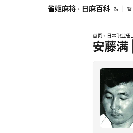
雀姬麻将 · 日麻百科
|
繁
首页
日本职业雀士
»
安藤满 