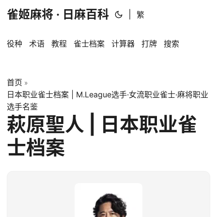
雀姬麻将 · 日麻百科
|
繁
役种
术语
教程
雀士档案
计算器
打牌
搜索
首页
»
日本职业雀士档案 | M.League选手·女流职业雀士·麻将职业
选手名鉴
萩原聖人 | 日本职业雀
士档案