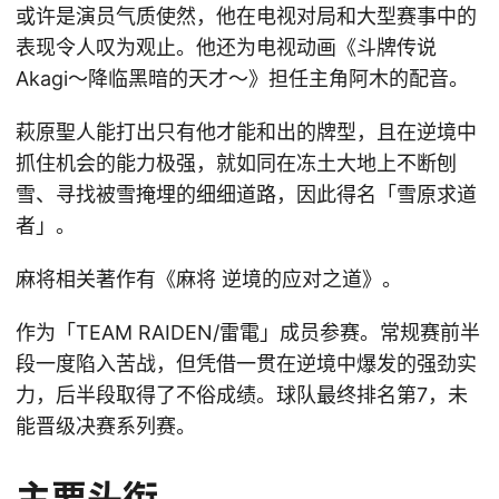
或许是演员气质使然，他在电视对局和大型赛事中的
表现令人叹为观止。他还为电视动画《斗牌传说
Akagi～降临黑暗的天才～》担任主角阿木的配音。
萩原聖人能打出只有他才能和出的牌型，且在逆境中
抓住机会的能力极强，就如同在冻土大地上不断刨
雪、寻找被雪掩埋的细细道路，因此得名「雪原求道
者」。
麻将相关著作有《麻将 逆境的应对之道》。
作为「TEAM RAIDEN/雷電」成员参赛。常规赛前半
段一度陷入苦战，但凭借一贯在逆境中爆发的强劲实
力，后半段取得了不俗成绩。球队最终排名第7，未
能晋级决赛系列赛。
主要头衔