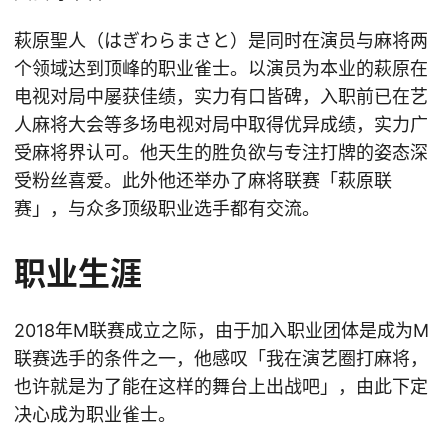
萩原聖人（はぎわらまさと）是同时在演员与麻将两
个领域达到顶峰的职业雀士。以演员为本业的萩原在
电视对局中屡获佳绩，实力有口皆碑，入职前已在艺
人麻将大会等多场电视对局中取得优异成绩，实力广
受麻将界认可。他天生的胜负欲与专注打牌的姿态深
受粉丝喜爱。此外他还举办了麻将联赛「萩原联
赛」，与众多顶级职业选手都有交流。
职业生涯
2018年M联赛成立之际，由于加入职业团体是成为M
联赛选手的条件之一，他感叹「我在演艺圈打麻将，
也许就是为了能在这样的舞台上出战吧」，由此下定
决心成为职业雀士。