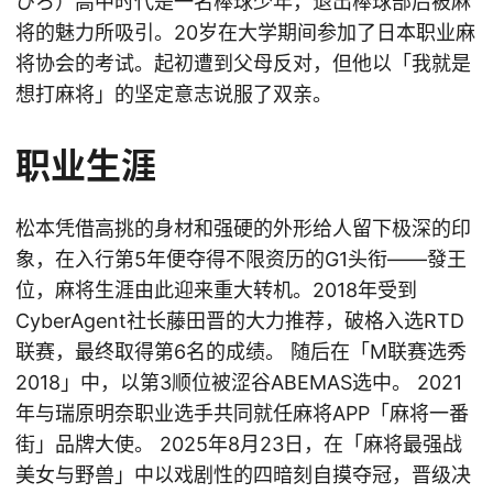
ひろ）高中时代是一名棒球少年，退出棒球部后被麻
将的魅力所吸引。20岁在大学期间参加了日本职业麻
将协会的考试。起初遭到父母反对，但他以「我就是
想打麻将」的坚定意志说服了双亲。
职业生涯
松本凭借高挑的身材和强硬的外形给人留下极深的印
象，在入行第5年便夺得不限资历的G1头衔——發王
位，麻将生涯由此迎来重大转机。2018年受到
CyberAgent社长藤田晋的大力推荐，破格入选RTD
联赛，最终取得第6名的成绩。 随后在「M联赛选秀
2018」中，以第3顺位被涩谷ABEMAS选中。 2021
年与瑞原明奈职业选手共同就任麻将APP「麻将一番
街」品牌大使。 2025年8月23日，在「麻将最强战
美女与野兽」中以戏剧性的四暗刻自摸夺冠，晋级决