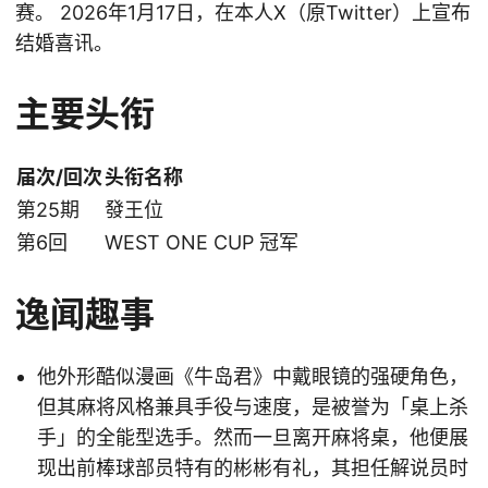
赛。 2026年1月17日，在本人X（原Twitter）上宣布
结婚喜讯。
主要头衔
届次/回次
头衔名称
第25期
發王位
第6回
WEST ONE CUP 冠军
逸闻趣事
他外形酷似漫画《牛岛君》中戴眼镜的强硬角色，
但其麻将风格兼具手役与速度，是被誉为「桌上杀
手」的全能型选手。然而一旦离开麻将桌，他便展
现出前棒球部员特有的彬彬有礼，其担任解说员时