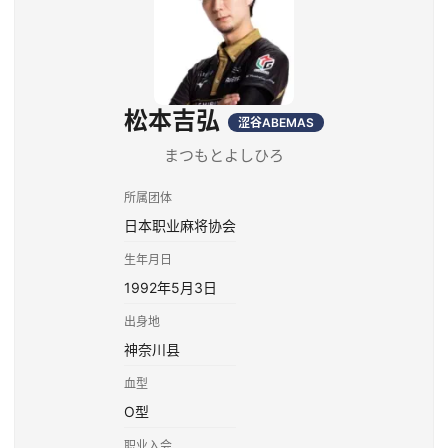
松本吉弘
涩谷ABEMAS
まつもとよしひろ
所属团体
日本职业麻将协会
生年月日
1992年5月3日
出身地
神奈川县
血型
O型
职业入会