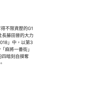
得不限資歷的G1
t社長藤田晉的大力
018」中，以第3
PP「麻將一番街」
性的四暗刻自摸奪
。