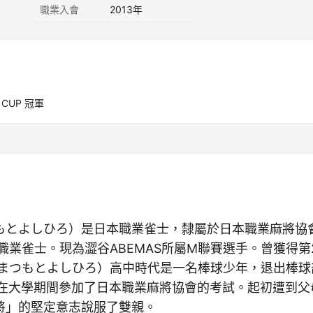
職業入會
2013年
 CUP 冠軍
もとよしひろ）是日本職業雀士，隸屬於日本職業麻將協
為職業雀士。現為澀谷ABEMAS所屬M聯賽選手。曾獲得第
（まつもとよしひろ）高中時代是一名棒球少年，退出棒球
歲在大學期間參加了日本職業麻將協會的考試。起初遭到父
將」的堅定意志說服了雙親。