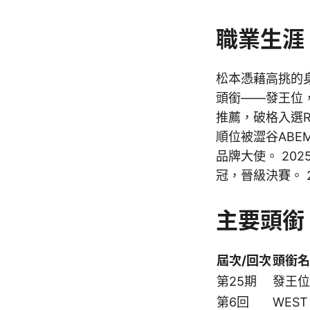
職業生涯
松本憑藉高挑的
頭銜——發王位，
推薦，破格入選R
順位被澀谷ABE
品牌大使。 20
冠，晉級決賽。 2
主要頭銜
屆次/回次
頭銜名
第25期
發王位
第6回
WEST