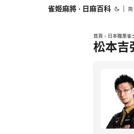
雀姬麻將 · 日麻百科
|
简
首頁
日本職業雀士
»
松本吉