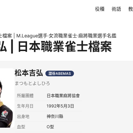
役種
術語
教
檔案 | M.League選手·女流職業雀士·麻將職業選手名鑑
弘 | 日本職業雀士檔案
松本吉弘
澀谷ABEMAS
まつもとよしひろ
所屬團體
日本職業麻將協會
生年月日
1992年5月3日
出身地
神奈川縣
血型
O型