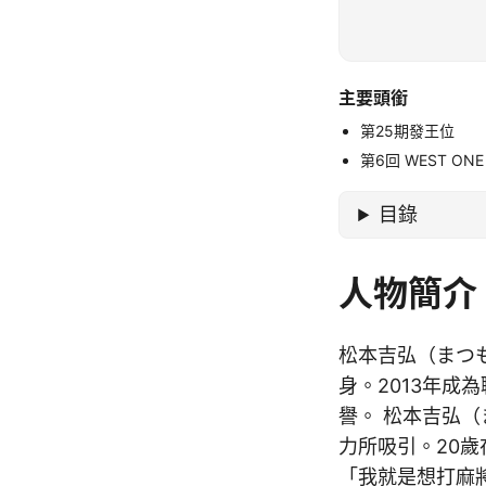
主要頭銜
第25期發王位
第6回 WEST ONE
目錄
人物簡介
松本吉弘（まつ
身。2013年成
譽。 松本吉弘
力所吸引。20
「我就是想打麻