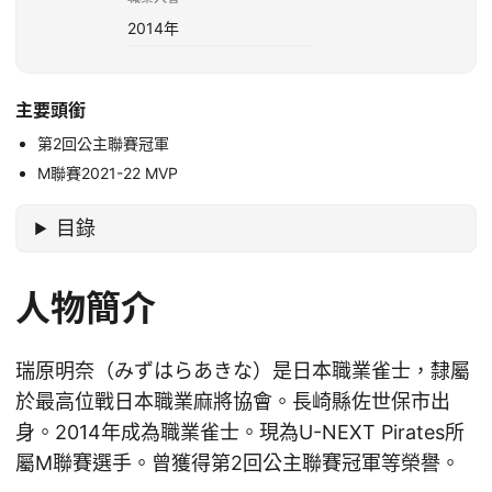
2014年
主要頭銜
第2回公主聯賽冠軍
M聯賽2021-22 MVP
目錄
人物簡介
瑞原明奈（みずはらあきな）是日本職業雀士，隸屬
於最高位戰日本職業麻將協會。長崎縣佐世保市出
身。2014年成為職業雀士。現為U-NEXT Pirates所
屬M聯賽選手。曾獲得第2回公主聯賽冠軍等榮譽。