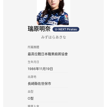
瑞原明奈
U-NEXT Pirates
みずはらあきな
所屬團體
最高位戰日本職業麻將協會
生年月日
1986年11月19日
出身地
長崎縣佐世保市
血型
O型
職業入會