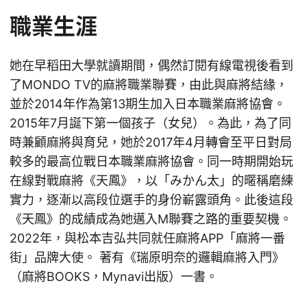
職業生涯
她在早稻田大學就讀期間，偶然訂閱有線電視後看到
了MONDO TV的麻將職業聯賽，由此與麻將結緣，
並於2014年作為第13期生加入日本職業麻將協會。
2015年7月誕下第一個孩子（女兒）。為此，為了同
時兼顧麻將與育兒，她於2017年4月轉會至平日對局
較多的最高位戰日本職業麻將協會。同一時期開始玩
在線對戰麻將《天鳳》，以「みかん太」的暱稱磨練
實力，逐漸以高段位選手的身份嶄露頭角。此後這段
《天鳳》的成績成為她邁入M聯賽之路的重要契機。
2022年，與松本吉弘共同就任麻將APP「麻將一番
街」品牌大使。 著有《瑞原明奈的邏輯麻將入門》
（麻將BOOKS，Mynavi出版）一書。