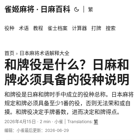
雀姬麻将 · 日麻百科
|
繁
役种
术语
教程
雀士档案
计算器
打牌
搜索
首页
日本麻将术语解释大全
»
和牌役是什么？日麻和
牌必须具备的役种说明
和牌役是日麻和牌时手中成立的役种总称。日本麻将
规定和牌必须具备至少1番的役，否则无法荣和或自
摸。和牌役决定手牌番数，进而决定和牌得点。
2026年4月15日
·
2 min
·
小雀
|
Translations:
繁
编辑：小雀
最后更新：2026-06-29