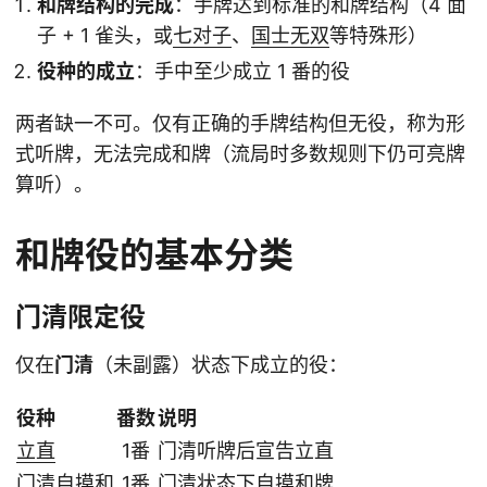
和牌结构的完成
：手牌达到标准的和牌结构（4 面
子 + 1 雀头，或
七对子
、
国士无双
等特殊形）
役种的成立
：手中至少成立 1 番的役
两者缺一不可。仅有正确的手牌结构但无役，称为形
式听牌，无法完成和牌（流局时多数规则下仍可亮牌
算听）。
和牌役的基本分类
门清限定役
仅在
门清
（未副露）状态下成立的役：
役种
番数
说明
立直
1番
门清听牌后宣告立直
门清自摸和
1番
门清状态下自摸和牌