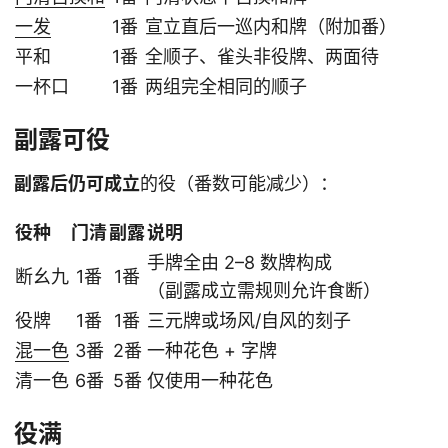
一发
1番
宣立直后一巡内和牌（附加番）
平和
1番
全顺子、雀头非役牌、两面待
一杯口
1番
两组完全相同的顺子
副露可役
副露后仍可成立
的役（番数可能减少）：
役种
门清
副露
说明
手牌全由 2–8 数牌构成
断幺九
1番
1番
（副露成立需规则允许食断）
役牌
1番
1番
三元牌或场风/自风的刻子
混一色
3番
2番
一种花色 + 字牌
清一色
6番
5番
仅使用一种花色
役满