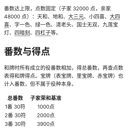
番数达上限，点数固定（子家 32000 点，亲家
48000 点）：天和、地和、
大三元
、小四喜、
大四
喜
、字一色、绿一色、清老头、国士无双、九莲宝
灯、
四暗刻
、
四杠子
等。
番数与得点
和牌时所有成立的役番数相加，得总番数，再查点数
表得和牌得点。宝牌（表宝牌、里宝牌、赤宝牌）也
计入番数，但不属于役种本身。
总番数
子家荣和基准
1番 30符
1000点
2番 30符
2000点
3番 30符
3900点