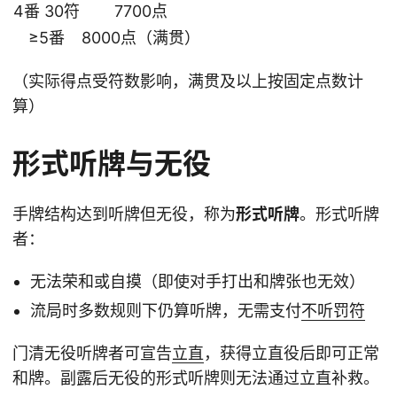
4番 30符
7700点
≥5番
8000点（满贯）
（实际得点受符数影响，满贯及以上按固定点数计
算）
形式听牌与无役
手牌结构达到听牌但无役，称为
形式听牌
。形式听牌
者：
无法荣和或自摸（即使对手打出和牌张也无效）
流局时多数规则下仍算听牌，无需支付
不听罚符
门清无役听牌者可宣告
立直
，获得立直役后即可正常
和牌。副露后无役的形式听牌则无法通过立直补救。