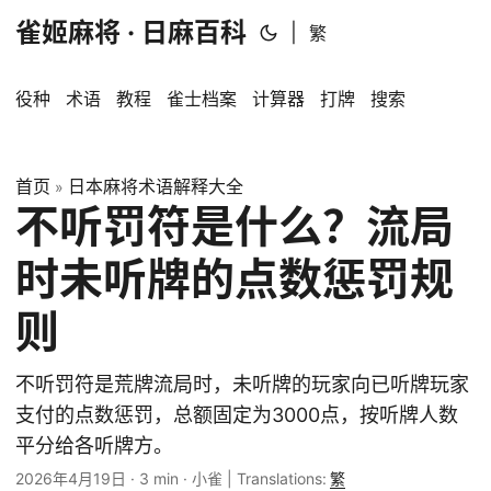
雀姬麻将 · 日麻百科
|
繁
役种
术语
教程
雀士档案
计算器
打牌
搜索
首页
日本麻将术语解释大全
»
不听罚符是什么？流局
时未听牌的点数惩罚规
则
不听罚符是荒牌流局时，未听牌的玩家向已听牌玩家
支付的点数惩罚，总额固定为3000点，按听牌人数
平分给各听牌方。
2026年4月19日
·
3 min
·
小雀
|
Translations:
繁