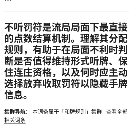
不听罚符是流局局面下最直接
的点数结算机制。理解其分配
规则，有助于在局面不利时判
断是否值得维持形式听牌、保
住连庄资格，以及何时应主动
选择放弃收取罚符以隐藏手牌
信息。
集群导航：
本词条属于「
和牌规则
」集群 ·
查看全部
相关词条