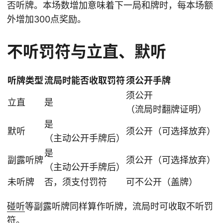
否听牌。本场数增加意味着下一局和牌时，每本场额
外增加300点奖励。
不听罚符与立直、默听
听牌类型
流局时能否收取罚符
须公开手牌
须公开
立直
是
（流局时翻牌证明）
是
默听
须公开（可选择放弃）
（主动公开手牌后）
是
副露听牌
须公开（可选择放弃）
（主动公开手牌后）
未听牌
否，须支付罚符
可不公开（盖牌）
碰听
等副露听牌同样算作听牌，流局时可收取不听罚
符。