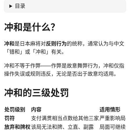
目录
冲和是什么？
冲和
是日本麻将对
反则行为
的统称，通常认为与中文
「错和」或「冲和」有关。
冲和不等于作弊——作弊是故意舞弊行为，冲和仅指
操作失误或规则违反，无论是否出于故意均适用。
冲和的三级处罚
处罚级别
内容
适用情形
罚符
支付满贯相当点数给其他三家
严重影响局
放弃和牌权
该局无法和牌、立直、副露
局面可继续