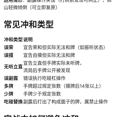
适用情形
：副露操作失误（打牌前发现可纠正）、牌
山轻微倾倒（可立即复原）
常见冲和类型
冲和类型
说明
误荣
宣告荣和但实际无法和牌（如振听状态）
误摸
宣告自摸但实际无法和牌
宣告立直但手牌实际未听牌，
无听立直
流局后手牌公开被发现
误副露
错误执行吃碰杠操作
多牌
手牌超过规定张数（摸牌后14张以上）
少牌
手牌少于规定张数
吃碰替换
副露后打出了构成面子的牌，属禁止操作