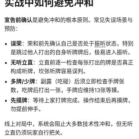
实战中如何避免冲和
宣告前确认
是避免冲和的根本原则。常见失误场景与
预防：
误荣
：荣和前先确认自己是否处于
振听
状态，特别
是跳过他人打出的自身听牌牌后，极易进入振听。
无听立直
：立直前逐一检查每张打出的牌是否真正
构成听牌，坎张听牌容易误判。
多牌/少牌
：副露（吃碰）后须立即检查手牌张
数，吃牌后打出一张，手牌应维持13张等摸。
先摸牌
：等待上家打牌完成、操作结束后再摸牌，
勿提前伸手。
线上对局中，系统会阻止大多数技术性冲和，但无听
立直仍须玩家自行把关。