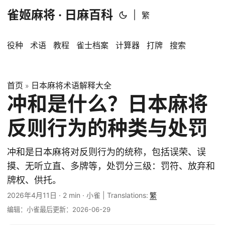
雀姬麻将 · 日麻百科
|
繁
役种
术语
教程
雀士档案
计算器
打牌
搜索
首页
日本麻将术语解释大全
»
冲和是什么？日本麻将
反则行为的种类与处罚
冲和是日本麻将对反则行为的统称，包括误荣、误
摸、无听立直、多牌等，处罚分三级：罚符、放弃和
牌权、供托。
2026年4月11日
·
2 min
·
小雀
|
Translations:
繁
编辑：小雀
最后更新：2026-06-29