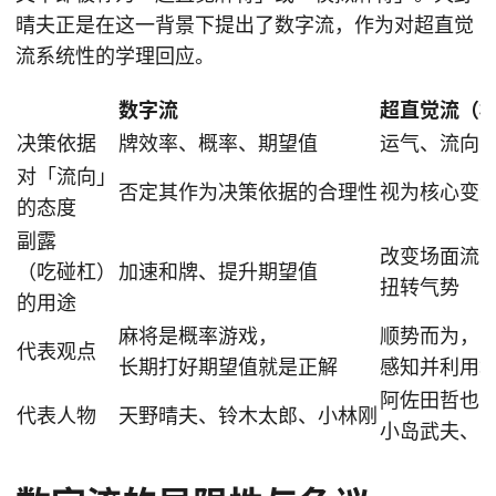
晴夫正是在这一背景下提出了数字流，作为对超直觉
流系统性的学理回应。
数字流
超直觉流（
决策依据
牌效率、概率、期望值
运气、流向
对「流向」
否定其作为决策依据的合理性
视为核心变
的态度
副露
改变场面流
（吃碰杠）
加速和牌、提升期望值
扭转气势
的用途
麻将是概率游戏，
顺势而为，
代表观点
长期打好期望值就是正解
感知并利用
阿佐田哲也
代表人物
天野晴夫、铃木太郎、小林刚
小岛武夫、