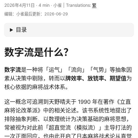
2026年4月11日
·
4 min
·
小雀
|
Translations:
繁
编辑：小雀
最后更新：2026-06-29
目录
数字流是什么？
数字流
是一种将「运气」「流向」「气势」等抽象因
素从决策中剔除，转而以
牌效率、放铳率、期望值
为
核心依据的麻将战术体系。
这一概念可追溯到天野晴夫于 1990 年在著作《立直
麻将论改革派》中的相关论述。该书系统性地提出了
排除抽象判断、以数理统计为决策基础的麻将思想，
常被视为对此前「超直觉流（模拟流）」主导打法的
一次正面回应，也由此开启了日本麻将战术论从直觉