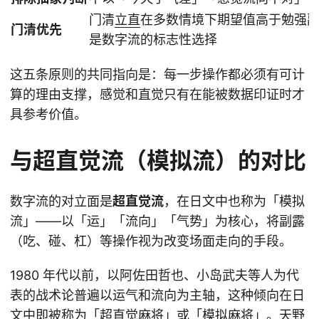
门清
立直
在多数情境下期望值高于勉强
门清优先
是数字流的标志性选择
这五条原则的共同指向是：每一步操作都必须有可计
算的理由支撑，感觉和直觉只有在能被数据印证时才
具参考价值。
与超直觉流（模拟流）的对比
数字流的对立面是
超直觉流
，在日文中也称为「模拟
流」——以「运」「流向」「气势」为核心，将副露
（吃、碰、杠）等操作视为改变场面走向的手段。
1980 年代以前，以阿佐田哲也、小岛武夫等人为代
表的战术论普遍以运气和流向为主轴，这种倾向在日
文中即被称为「超直觉麻将」或「模拟麻将」。天野