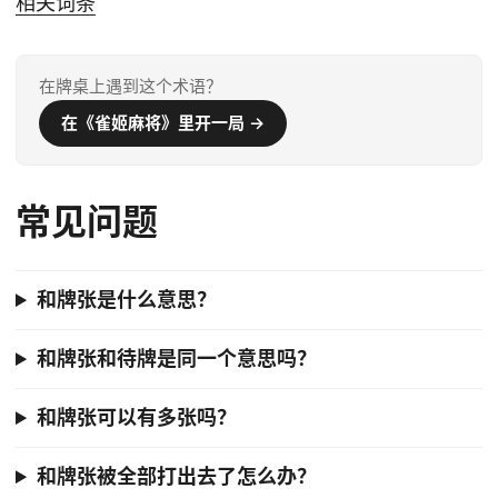
相关词条
在牌桌上遇到这个术语？
在《雀姬麻将》里开一局 →
常见问题
和牌张是什么意思？
和牌张和待牌是同一个意思吗？
和牌张可以有多张吗？
和牌张被全部打出去了怎么办？