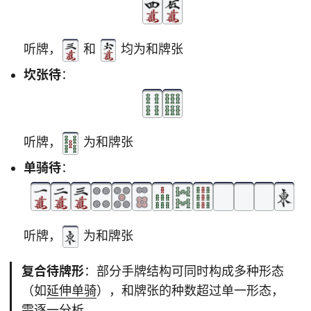
听牌，
和
均为和牌张
坎张待
：
听牌，
为和牌张
单骑待
：
听牌，
为和牌张
复合待牌形
：部分手牌结构可同时构成多种形态
（如
延伸单骑
），和牌张的种数超过单一形态，
需逐一分析。