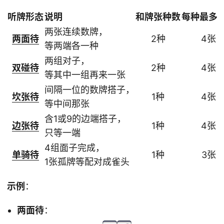
听牌形态
说明
和牌张种数
每种最多
两张连续数牌，
两面待
2种
4张
等两端各一种
两组对子，
双碰待
2种
4张
等其中一组再来一张
间隔一位的数牌搭子，
坎张待
1种
4张
等中间那张
含1或9的边端搭子，
边张待
1种
4张
只等一端
4组面子完成，
单骑待
1种
3张
1张孤牌等配对成雀头
示例
：
两面待
：