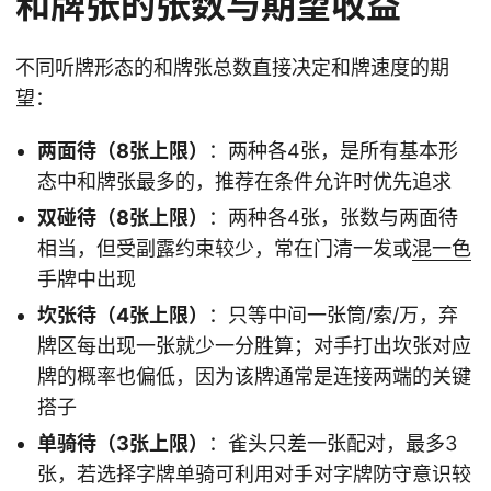
和牌张的张数与期望收益
不同听牌形态的和牌张总数直接决定和牌速度的期
望：
两面待（8张上限）
：两种各4张，是所有基本形
态中和牌张最多的，推荐在条件允许时优先追求
双碰待（8张上限）
：两种各4张，张数与两面待
相当，但受副露约束较少，常在门清一发或
混一色
手牌中出现
坎张待（4张上限）
：只等中间一张筒/索/万，弃
牌区每出现一张就少一分胜算；对手打出坎张对应
牌的概率也偏低，因为该牌通常是连接两端的关键
搭子
单骑待（3张上限）
：雀头只差一张配对，最多3
张，若选择字牌单骑可利用对手对字牌防守意识较