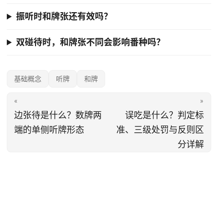
振听时和牌张还有效吗？
双碰待时，和牌张不同会影响番种吗？
基础概念
听牌
和牌
«
»
边张待是什么？数牌两
误吃是什么？判定标
端的单侧听牌形态
准、三级处罚与反则区
分详解
© 2026 雀姬麻将 · 日麻百科｜
雀姬麻将