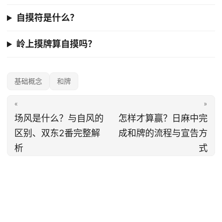
自摸符是什么？
岭上摸牌算自摸吗？
基础概念
和牌
«
»
场风是什么？与自风的
怎样才算赢？日麻中完
区别、双东2番完整解
成和牌的流程与宣告方
析
式
© 2026 雀姬麻将 · 日麻百科｜
雀姬麻将