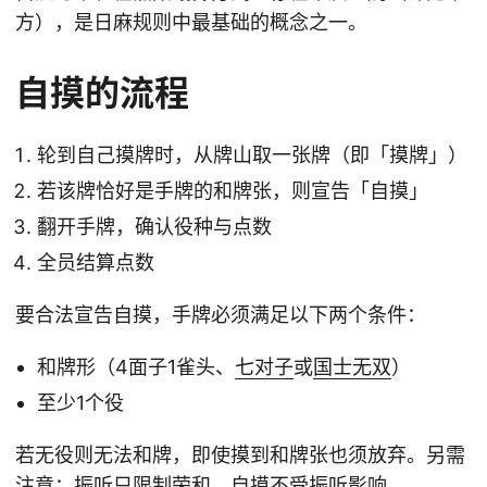
方），是日麻规则中最基础的概念之一。
自摸的流程
轮到自己摸牌时，从牌山取一张牌（即「摸牌」）
若该牌恰好是手牌的和牌张，则宣告「自摸」
翻开手牌，确认役种与点数
全员结算点数
要合法宣告自摸，手牌必须满足以下两个条件：
和牌形（4面子1雀头、
七对子
或
国士无双
）
至少1个役
若无役则无法和牌，即使摸到和牌张也须放弃。另需
注意：
振听
只限制荣和，自摸不受振听影响。