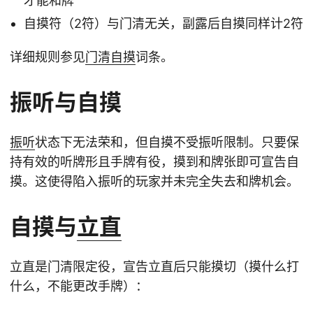
才能和牌
自摸符（2符）与门清无关，副露后自摸同样计2符
详细规则参见
门清自摸
词条。
振听与自摸
振听
状态下无法荣和，但自摸不受振听限制。只要保
持有效的听牌形且手牌有役，摸到和牌张即可宣告自
摸。这使得陷入振听的玩家并未完全失去和牌机会。
自摸与
立直
立直是门清限定役，宣告立直后只能摸切（摸什么打
什么，不能更改手牌）：