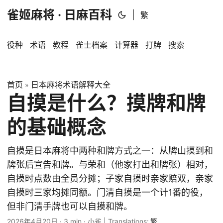
雀姬麻将 · 日麻百科
|
繁
役种
术语
教程
雀士档案
计算器
打牌
搜索
首页
日本麻将术语解释大全
»
自摸是什么？摸牌和牌
的基础概念
自摸是日本麻将中两种和牌方式之一：从牌山摸到和
牌张后宣告和牌。与荣和（他家打出和牌张）相对，
自摸时点数由全员分摊；子家自摸时亲家赔双，亲家
自摸时三家均摊同额。门清自摸是一个计1番的役，
但非门清手牌也可以自摸和牌。
2026年4月20日
·
3 min
·
小雀
|
Translations:
繁