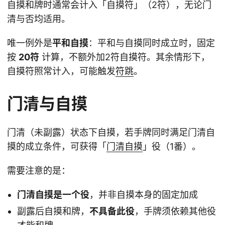
自摸和牌时通常会计入「自摸符」（2符），无论门
清与否均适用。
唯一例外是
平和自摸
：平和与自摸同时成立时，固定
按
20符
计算，不额外加2符自摸符。其余情形下，
自摸符照常计入，可能触发
符跳
。
门清与自摸
门清（未副露）状态下自摸，若手牌同时满足门清自
摸的成立条件，可获得「
门清自摸
」役（1番）。
需要注意的是：
门清自摸是一个役
，并非自摸本身的固定加成
副露后自摸和牌，
不具备此役
，手牌须依赖其他役