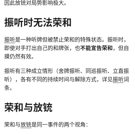
因此放铳对局势影响极大。
振听时无法荣和
振听
是一种听牌但被禁止荣和的特殊状态。振听时，
即使对手打出自己的和牌张，也
不能宣告荣和
，但自
摸仍然有效。
振听有三种成立情形（舍牌振听、同巡振听、立直振
听），各有不同的持续时间与解除方式，详见
振听
词
条。
荣和与放铳
荣和与
放铳
是同一事件的两个视角：