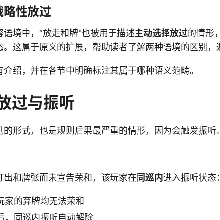
战略性放过
容语境中，“放走和牌"也被用于描述
主动选择放过
的情形
态。这属于原义的扩展，帮助读者了解两种语境的区别，
有介绍，并在各节中明确标注其属于哪种语义范畴。
放过与振听
见的形式，也是规则后果最严重的情形，因为会触发
振听
打出和牌张而未宣告荣和，该玩家在
同巡内
进入振听状态
玩家的弃牌均无法荣和
后，同巡内振听自动解除