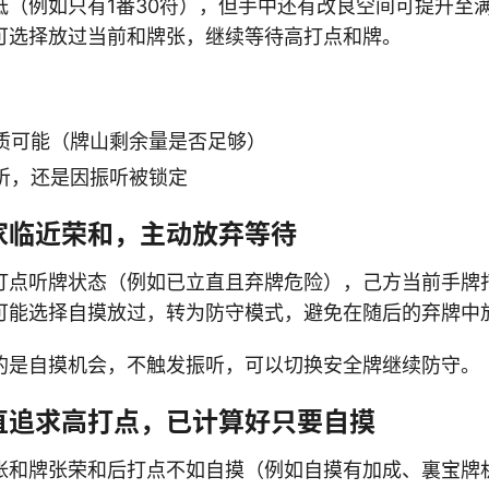
低（例如只有1番30符），但手中还有改良空间可提升至
可选择放过当前和牌张，继续等待高打点和牌。
质可能（牌山剩余量是否足够）
听，还是因振听被锁定
家临近荣和，主动放弃等待
打点听牌状态（例如已立直且弃牌危险），己方当前手牌
可能选择自摸放过，转为防守模式，避免在随后的弃牌中
的是自摸机会，不触发振听，可以切换安全牌继续防守。
直追求高打点，已计算好只要自摸
张和牌张荣和后打点不如自摸（例如自摸有加成、裏宝牌