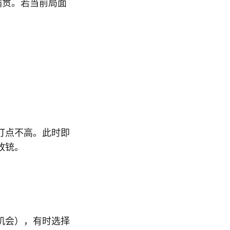
满贯。若当前局面
打点不高。此时即
放铳。
机会），有时选择