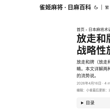
雀姬麻将 · 日麻百科
|
繁
首页
日本麻将术
»
放走和
战略性
放走和牌（放走
畴。本文详解两
的流势说。
2026年4月16日
·
4 m
编辑：小雀
最后更新：20
目录