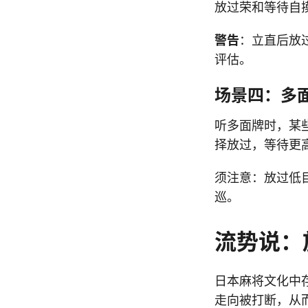
放过荣和等待自
警告
：立直后放
评估。
场景四：多
听多面牌时，某
择放过，等待更
须注意：放过低
巡。
流势说：
日本麻将文化中
走向被打断，从