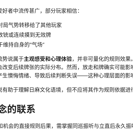
爱好者中流传甚广，部分玩家相信：
对局气势转移给了其他玩家
放铳或连续摸到无效牌
于维持自身的"气场”
流势说属于
主观感受和心理体验
，并非可量化的规则效果
会改变后续牌张的实际分布。然而，放走和牌确实可能影
产生懊悔情绪、导致后续判断失误——这种心理层面的影
说有助于理解日麻文化语境，但不应将其作为规则依据进
念的联系
和机会的直接规则后果，需掌握同巡振听与立直后永久振