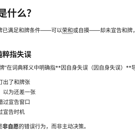
是什么？
牌已满足和牌条件——可以
荣和
或自摸——却未宣告和牌
纯粹指失误
牌"在词典释义中明确指**因自身失误（因自身失误）**
打出了和牌张
，以为还差一张
错过宣告窗口
过宣告时机
是
非自愿
的错误行为，而非主动决策。