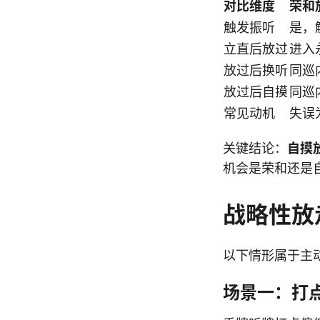
对比维度
荣和
触发振听
是，
立直后放过
进入
放过后换听
同巡
放过后自摸
同巡
常见动机
失误
关键结论：
自摸
机会是荣和还是
战略性放
以下情形属于主
场景一：打