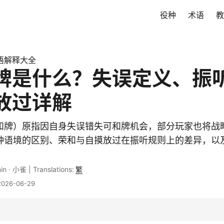
役种
术语
教
语解释大全
牌是什么？失误定义、振
放过详解
和牌）原指因自身失误错失可和牌机会，部分玩家也将战
种语境的区别、荣和与自摸放过在振听规则上的差异，以
in
·
小雀
|
Translations:
繁
26-06-29