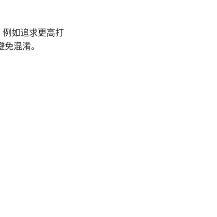
，例如追求更高打
避免混淆。
。
：