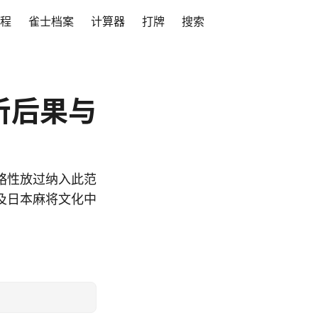
程
雀士档案
计算器
打牌
搜索
听后果与
略性放过纳入此范
及日本麻将文化中