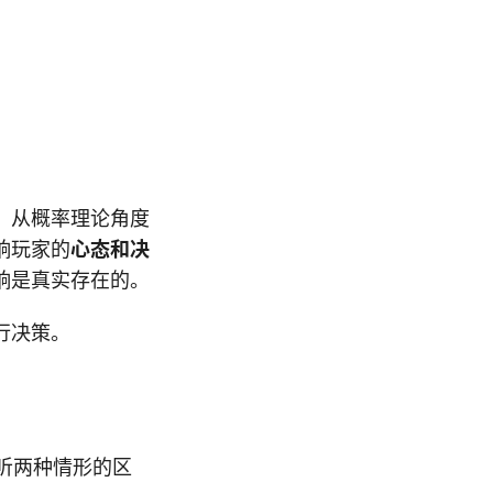
。从概率理论角度
响玩家的
心态和决
响是真实存在的。
行决策。
听两种情形的区