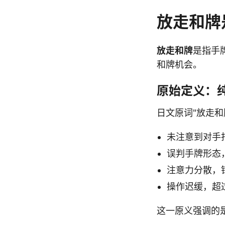
放走和牌
放走和牌
是指手
和牌机会。
原始定义：
日文原词"放走和
未注意到对手
误判手牌形态
注意力分散，
操作迟缓，超
这一原义强调的