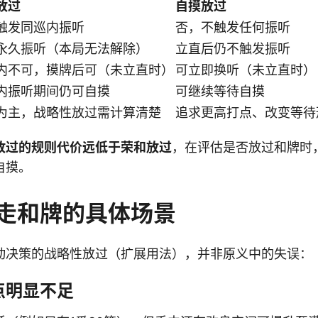
放过
自摸放过
触发同巡内振听
否，不触发任何振听
永久振听（本局无法解除）
立直后仍不触发振听
内不可，摸牌后可（未立直时）
可立即换听（未立直时）
内振听期间仍可自摸
可继续等待自摸
为主，战略性放过需计算清楚
追求更高打点、改变等待
放过的规则代价远低于荣和放过
，在评估是否放过和牌时
自摸。
走和牌的具体场景
动决策的战略性放过（扩展用法），并非原义中的失误：
点明显不足