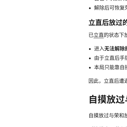
解除后可恢复
立直后放过
已
立直
的状态下
进入
无法解除
由于立直后手
本局只能靠自
因此，立直后遭
自摸放过
自摸放过与荣和