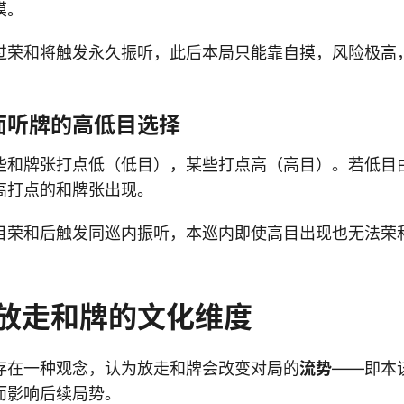
摸。
过荣和将触发永久振听，此后本局只能靠自摸，风险极高
面听牌的高低目选择
些和牌张打点低（低目），某些打点高（高目）。若低目
高打点的和牌张出现。
目荣和后触发同巡内振听，本巡内即使高目出现也无法荣
放走和牌的文化维度
存在一种观念，认为放走和牌会改变对局的
流势
——即本
而影响后续局势。