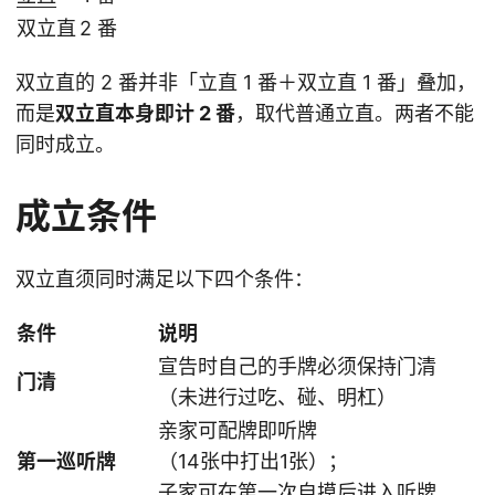
双立直
2 番
双立直的 2 番并非「立直 1 番＋双立直 1 番」叠加，
而是
双立直本身即计 2 番
，取代普通立直。两者不能
同时成立。
成立条件
双立直须同时满足以下四个条件：
条件
说明
宣告时自己的手牌必须保持门清
门清
（未进行过吃、碰、明杠）
亲家可配牌即听牌
第一巡听牌
（14张中打出1张）；
子家可在第一次自摸后进入听牌