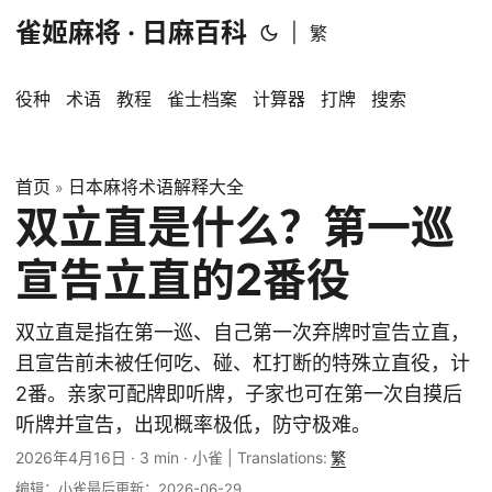
雀姬麻将 · 日麻百科
|
繁
役种
术语
教程
雀士档案
计算器
打牌
搜索
首页
日本麻将术语解释大全
»
双立直是什么？第一巡
宣告立直的2番役
双立直是指在第一巡、自己第一次弃牌时宣告立直，
且宣告前未被任何吃、碰、杠打断的特殊立直役，计
2番。亲家可配牌即听牌，子家也可在第一次自摸后
听牌并宣告，出现概率极低，防守极难。
2026年4月16日
·
3 min
·
小雀
|
Translations:
繁
编辑：小雀
最后更新：2026-06-29