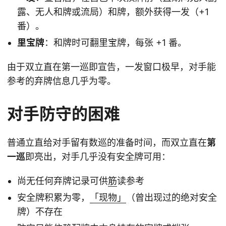
露、无人和牌或流局）和牌，额外获得一发（+1
番）。
里宝牌
：和牌时可翻里宝牌，每张 +1 番。
由于双立直在第一巡即宣告，一发窗口极早，对手能
参考的弃牌信息几乎为零。
对手防守的困难
普通立直给对手留有数巡的准备时间，而双立直在
第
一巡
即亮出，对手几乎没有安全牌可用：
尚无任何弃牌记录可供
筋
读参考
安全牌积累为零，
「现物」
（曾出现过的绝对安全
牌）不存在