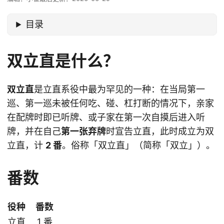
目录
双立直是什么？
双立直
是立直系役中最为罕见的一种：在当局第一
巡、第一巡未被任何吃、碰、杠打断的情况下，亲家
在配牌时即已听牌、或子家在第一次自摸后进入听
牌，并在自己
第一张弃牌
时宣告立直，此时成立为双
立直，计
2 番
。俗称「双立直」（简称「双立」）。
番数
役种
番数
立直
1 番