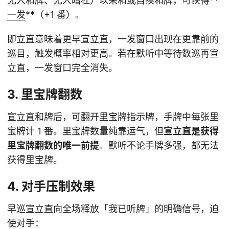
无人和牌、无人暗杠）以荣和或自摸和牌，可获得**
一发
**（+1 番）。
即立直意味着更早宣立直，一发窗口出现在更靠前的
巡目，触发概率相对更高。若在默听中等待数巡再宣
立直，一发窗口完全消失。
3. 里宝牌翻数
宣立直和牌后，可翻开里宝牌指示牌，手牌中每张里
宝牌计 1 番。里宝牌数量纯靠运气，但
宣立直是获得
里宝牌翻数的唯一前提
。默听不论手牌多强，都无法
获得里宝牌。
4. 对手压制效果
早巡宣立直向全场释放「我已听牌」的明确信号，迫
使对手：