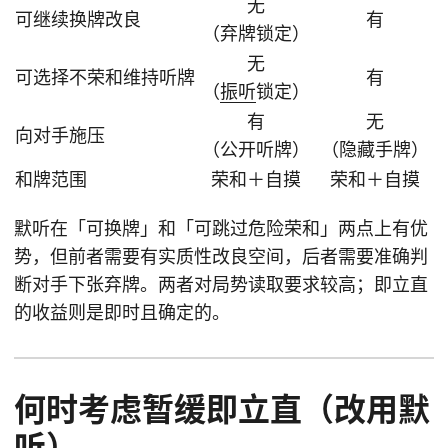
无
可继续换牌改良
有
（弃牌锁定）
无
可选择不荣和维持听牌
有
（
振听
锁定）
有
无
向对手施压
（公开听牌）
（隐藏手牌）
和牌范围
荣和＋自摸
荣和＋自摸
默听在「可换牌」和「可跳过危险荣和」两点上有优
势，但前者需要有实质性改良空间，后者需要准确判
断对手下张弃牌。两者对局势读取要求较高；即立直
的收益则是即时且确定的。
何时考虑暂缓即立直（改用默
听）