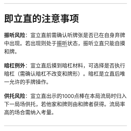
即立直的注意事项
振听风险
：宣立直前需确认听牌张是否已在自身弃牌
中出现。若出现则处于
振听
状态，振听立直只能自摸
和牌。
暗杠例外
：宣立直后摸到暗杠材料，可选择是否执行
暗杠（需确认暗杠不改变和牌形）。暗杠是立直后唯
一允许的手牌操作。
供托风险
：宣立直出示的1000点棒在本局流局时归入
下一局场供托，若他家和牌则由和牌者获得。流局率
高的场合需纳入考量。