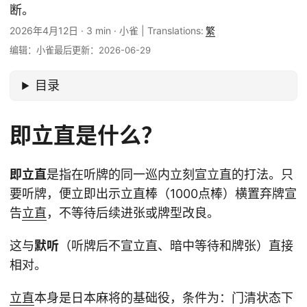
断。
2026年4月12日
·
3 min
·
小雀
|
Translations:
繁
编辑：小雀
最后更新：2026-06-29
目录
即立直是什么？
即立直
是指在听牌的同一巡内立刻宣立直的打法。只
要听牌，便立即出示立直棒（1000点棒）横置弃牌宣
告
立直
，不等待后续进张或牌型改良。
这与
默听
（听牌后不宣立直、暗中等待和牌张）直接
相对。
立直
本身是日本麻将的基础役，条件为：门清状态下