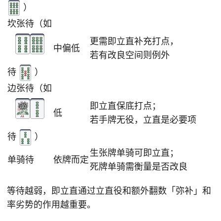
）
坎张待（如
更需即立直补充打点，
中偏低
若有改良空间则例外
待
）
边张待（如
即立直保底打点；
低
若手牌无役，立直是必要项
待
）
生张牌单骑可即立直；
单骑待
依牌而定
死牌单骑需衡量是否改良
等待越弱，即立直通过立直役和额外翻数「弥补」和
率劣势的作用越重要。