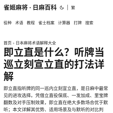
雀姬麻将 · 日麻百科
|
繁
役种
术语
教程
雀士档案
计算器
打牌
搜索
首页
日本麻将术语解释大全
»
即立直是什么？听牌当
巡立刻宣立直的打法详
解
即立直指听牌的同一巡内立刻宣立直，是日麻中最常
见的进攻选择。凭借立直役保底、一发加成、里宝牌
翻数及对手压制效果，即立直在绝大多数场合优于默
听；本文详解其优势、适用场景及与默听的对比判