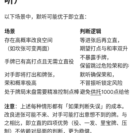
以下场景中，默听可能优于即立直：
场景
判断逻辑
存在高概率改良空间
等进张后再立直，
（如坎张可变两面）
期望打点与和率双升
不暴露手牌，
手牌已有高打点且无需立直役
保留跳过危险荣和的
对手即将打出和牌张，
默听确保荣和，
荣和概率极高
不冒振听锁定风险
处于牌局末盘需要精准控制点棒
避免
供托
1000点给他
注意
：上述每种情形都有「如果判断失误」的成本。
改良进张可能不来、对手可能打出意想不到的牌。与
之相比，即立直的四项优势（役、一发、里宝牌、压
制）不依赖对局面的判断，更为稳健。