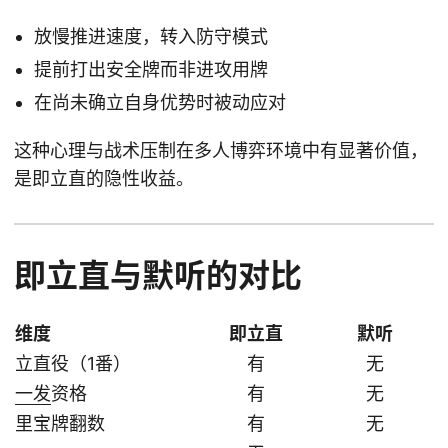
放慢推进速度，转入防守模式
提前打出安全牌而非进攻用牌
在尚未确立自身优势时被动应对
这种心理与战术压制在多人博弈环境中有显著价值，
是即立直的隐性收益。
即立直与默听的对比
维度
即立直
默听
立直役（1番）
有
无
一发
资格
有
无
里宝牌翻数
有
无