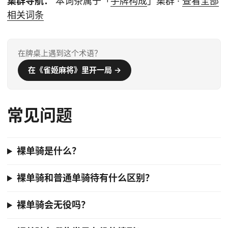
集群导航：
本词条属于「
手牌构成
」集群 ·
查看全部
相关词条
在牌桌上遇到这个术语？
在《雀姬麻将》里开一局 →
常见问题
裸单骑是什么？
裸单骑和普通单骑待有什么区别？
裸单骑会无役吗？