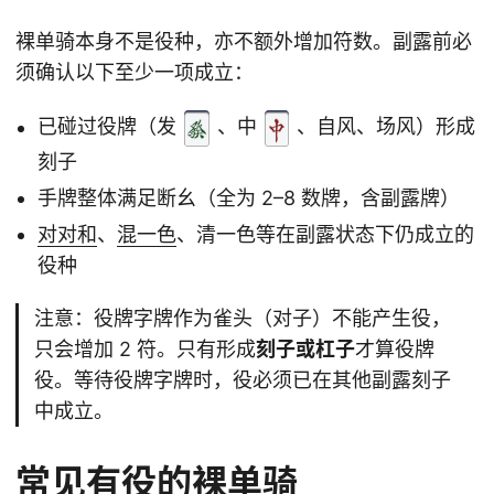
裸单骑本身不是役种，亦不额外增加符数。副露前必
须确认以下至少一项成立：
已碰过役牌（发
、中
、自风、场风）形成
刻子
手牌整体满足断幺（全为 2–8 数牌，含副露牌）
对对和
、
混一色
、清一色等在副露状态下仍成立的
役种
注意：役牌字牌作为雀头（对子）不能产生役，
只会增加 2 符。只有形成
刻子或杠子
才算役牌
役。等待役牌字牌时，役必须已在其他副露刻子
中成立。
常见有役的裸单骑