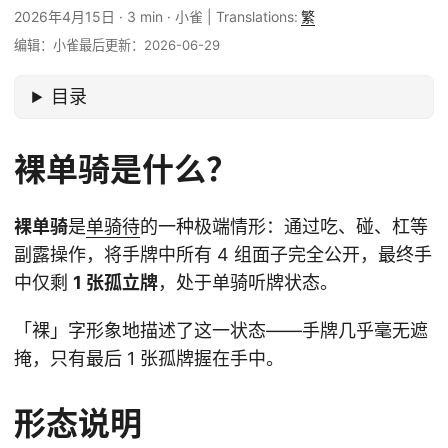
2026年4月15日
·
3 min
·
小雀
|
Translations:
繁
编辑：小雀
最后更新：2026-06-29
目录
裸单骑是什么？
裸单骑
是
单骑待
的一种极端情形：通过吃、碰、杠等
副露操作，将手牌中所有 4 组面子完全公开，最终手
中仅剩
1 张孤立牌
，处于单骑听牌状态。
「裸」字形象地描述了这一状态——手牌几乎毫无遮
掩，只有最后 1 张孤牌握在手中。
形态说明