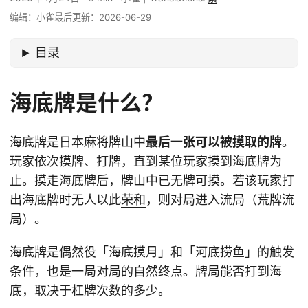
编辑：小雀
最后更新：2026-06-29
目录
海底牌是什么？
海底牌是日本麻将牌山中
最后一张可以被摸取的牌
。
玩家依次摸牌、打牌，直到某位玩家摸到海底牌为
止。摸走海底牌后，牌山中已无牌可摸。若该玩家打
出海底牌时无人以此
荣和
，则对局进入流局（荒牌流
局）。
海底牌是偶然役「海底摸月」和「河底捞鱼」的触发
条件，也是一局对局的自然终点。牌局能否打到海
底，取决于杠牌次数的多少。