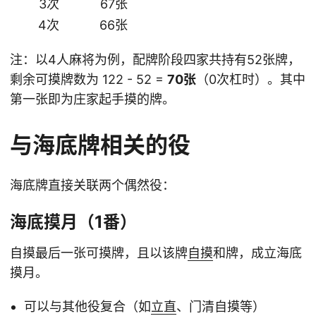
3次
67张
4次
66张
注：以4人麻将为例，配牌阶段四家共持有52张牌，
剩余可摸牌数为 122 - 52 =
70张
（0次杠时）。其中
第一张即为庄家起手摸的牌。
与海底牌相关的役
海底牌直接关联两个偶然役：
海底摸月（1番）
自摸最后一张可摸牌，且以该牌
自摸
和牌，成立海底
摸月。
可以与其他役复合（如
立直
、门清自摸等）