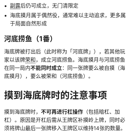
副露
后仍可成立，无门清限定
海底摸月属于偶然役，通常难以主动追求，更多属
于局面自然形成
河底捞鱼（1番）
海底牌被打出后（此时称为「河底牌」），若其他玩
家以该牌
荣和
，成立河底捞鱼。海底摸月与河底捞鱼
在同一局内
不能同时成立
：同一张牌要么被自摸（海
底摸月），要么被荣和（河底捞鱼）。
摸到海底牌时的注意事项
摸到海底牌时，
不可再进行杠操作
（包括暗杠、加
杠）。原因是开杠后需从王牌区补摸岭上牌，同时必
须将牌山最后一张牌移入王牌区以维持14张的数量。