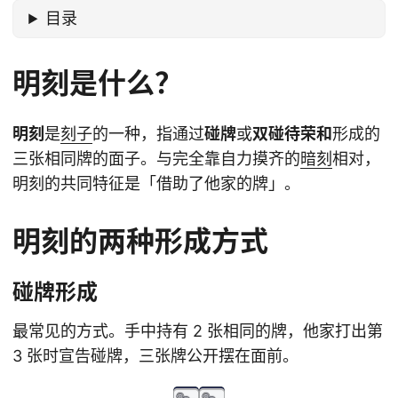
目录
明刻是什么？
明刻
是
刻子
的一种，指通过
碰牌
或
双碰待荣和
形成的
三张相同牌的面子。与完全靠自力摸齐的
暗刻
相对，
明刻的共同特征是「借助了他家的牌」。
明刻的两种形成方式
碰牌形成
最常见的方式。手中持有 2 张相同的牌，他家打出第
3 张时宣告碰牌，三张牌公开摆在面前。