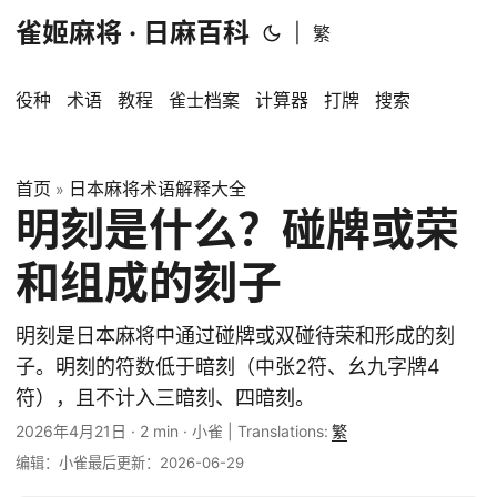
雀姬麻将 · 日麻百科
|
繁
役种
术语
教程
雀士档案
计算器
打牌
搜索
首页
日本麻将术语解释大全
»
明刻是什么？碰牌或荣
和组成的刻子
明刻是日本麻将中通过碰牌或双碰待荣和形成的刻
子。明刻的符数低于暗刻（中张2符、幺九字牌4
符），且不计入三暗刻、四暗刻。
2026年4月21日
·
2 min
·
小雀
|
Translations:
繁
编辑：小雀
最后更新：2026-06-29