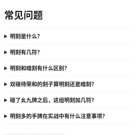
常见问题
明刻是什么？
明刻有几符？
明刻和暗刻有什么区别？
双碰待荣和的刻子算明刻还是暗刻？
碰了幺九牌之后，这组明刻加几符？
明刻多的手牌在实战中有什么注意事项？