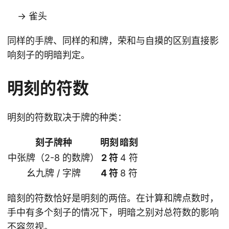
→ 雀头
同样的手牌、同样的和牌，荣和与自摸的区别直接影
响刻子的明暗判定。
明刻的符数
明刻的符数取决于牌的种类：
刻子牌种
明刻
暗刻
中张牌（2-8 的数牌）
2 符
4 符
幺九牌 / 字牌
4 符
8 符
暗刻的符数恰好是明刻的两倍。在计算和牌点数时，
手中有多个刻子的情况下，明暗之别对总符数的影响
不容忽视。