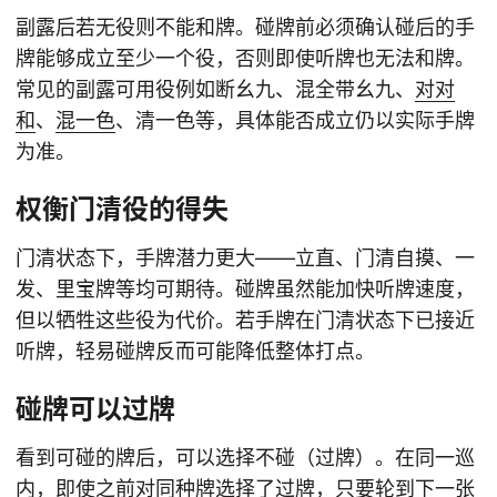
副露后若无役则不能和牌。碰牌前必须确认碰后的手
牌能够成立至少一个役，否则即使听牌也无法和牌。
常见的副露可用役例如断幺九、混全带幺九、
对对
和
、
混一色
、清一色等，具体能否成立仍以实际手牌
为准。
权衡门清役的得失
门清状态下，手牌潜力更大——立直、门清自摸、一
发、里宝牌等均可期待。碰牌虽然能加快听牌速度，
但以牺牲这些役为代价。若手牌在门清状态下已接近
听牌，轻易碰牌反而可能降低整体打点。
碰牌可以过牌
看到可碰的牌后，可以选择不碰（过牌）。在同一巡
内，即使之前对同种牌选择了过牌，只要轮到下一张