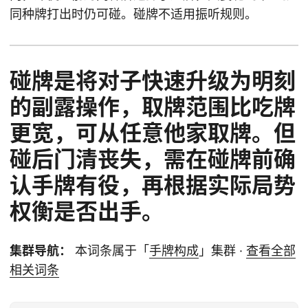
同种牌打出时仍可碰。碰牌不适用振听规则。
碰牌是将对子快速升级为明刻
的副露操作，取牌范围比吃牌
更宽，可从任意他家取牌。但
碰后门清丧失，需在碰牌前确
认手牌有役，再根据实际局势
权衡是否出手。
集群导航：
本词条属于「
手牌构成
」集群 ·
查看全部
相关词条