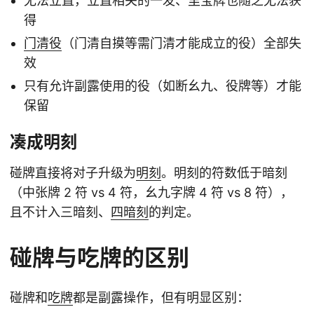
无法立直，立直相关的一发、里宝牌也随之无法获
得
门清役
（门清自摸等需门清才能成立的役）全部失
效
只有允许副露使用的役（如断幺九、役牌等）才能
保留
凑成明刻
碰牌直接将对子升级为
明刻
。明刻的符数低于暗刻
（中张牌 2 符 vs 4 符，幺九字牌 4 符 vs 8 符），
且不计入三暗刻、
四暗刻
的判定。
碰牌与吃牌的区别
碰牌和
吃牌
都是副露操作，但有明显区别：