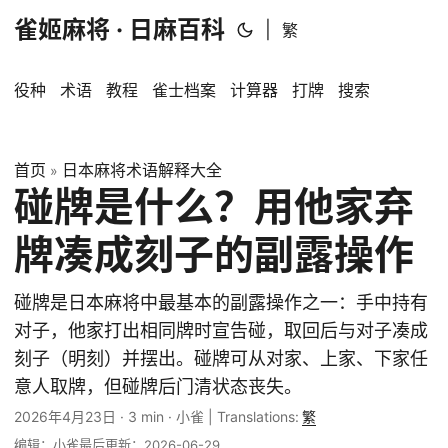
雀姬麻将 · 日麻百科
|
繁
役种
术语
教程
雀士档案
计算器
打牌
搜索
首页
日本麻将术语解释大全
»
碰牌是什么？用他家弃
牌凑成刻子的副露操作
碰牌是日本麻将中最基本的副露操作之一：手中持有
对子，他家打出相同牌时宣告碰，取回后与对子凑成
刻子（明刻）并摆出。碰牌可从对家、上家、下家任
意人取牌，但碰牌后门清状态丧失。
2026年4月23日
·
3 min
·
小雀
|
Translations:
繁
编辑：小雀
最后更新：2026-06-29