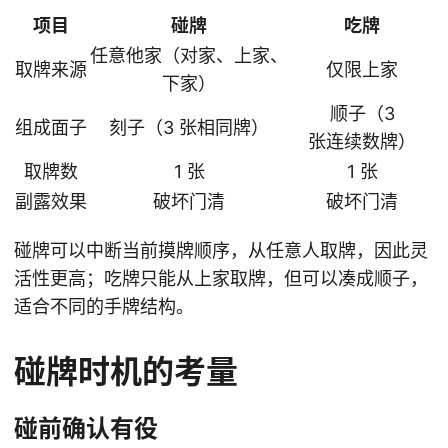
项目
碰牌
吃牌
任意他家（对家、上家、
取牌来源
仅限上家
下家）
顺子（3
组成面子
刻子（3 张相同牌）
张连续数牌）
取牌数
1 张
1 张
副露效果
破坏门清
破坏门清
碰牌可以中断当前摸牌顺序，从任意人取牌，因此灵
活性更高；吃牌只能从上家取牌，但可以凑成顺子，
适合不同的手牌结构。
碰牌时机的考量
碰前确认有役