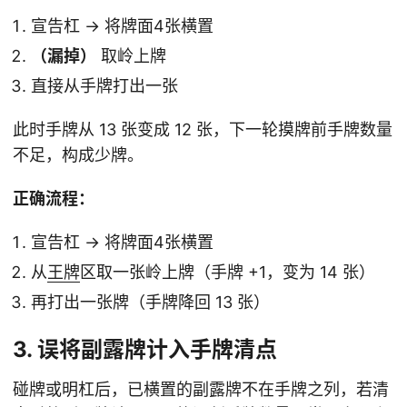
宣告杠 → 将牌面4张横置
（漏掉）
取岭上牌
直接从手牌打出一张
此时手牌从 13 张变成 12 张，下一轮摸牌前手牌数量
不足，构成少牌。
正确流程：
宣告杠 → 将牌面4张横置
从
王牌
区取一张岭上牌（手牌 +1，变为 14 张）
再打出一张牌（手牌降回 13 张）
3. 误将副露牌计入手牌清点
碰牌或明杠后，已横置的副露牌不在手牌之列，若清