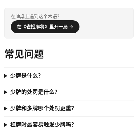
在牌桌上遇到这个术语？
在《雀姬麻将》里开一局 →
常见问题
少牌是什么？
少牌的处罚是什么？
少牌和多牌哪个处罚更重？
杠牌时最容易触发少牌吗？