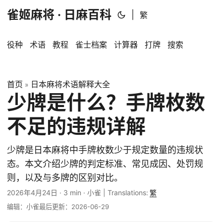
雀姬麻将 · 日麻百科
|
繁
役种
术语
教程
雀士档案
计算器
打牌
搜索
首页
日本麻将术语解释大全
»
少牌是什么？手牌枚数
不足的违规详解
少牌是日本麻将中手牌枚数少于规定数量的违规状
态。本文介绍少牌的判定标准、常见成因、处罚规
则，以及与多牌的区别对比。
2026年4月24日
·
3 min
·
小雀
|
Translations:
繁
编辑：小雀
最后更新：2026-06-29