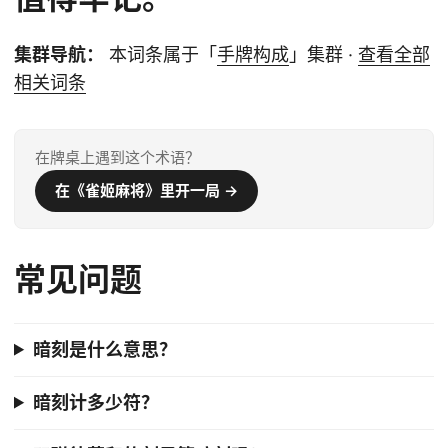
集群导航：
本词条属于「
手牌构成
」集群 ·
查看全部
相关词条
在牌桌上遇到这个术语？
在《雀姬麻将》里开一局 →
常见问题
暗刻是什么意思？
暗刻计多少符？