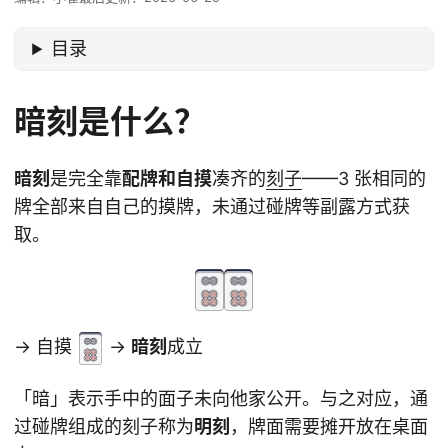
目录
暗刻是什么？
暗刻
是完全靠
配牌和自摸
凑齐的
刻子
——3 张相同的
牌全部来自自己的摸牌，未通过碰牌等副露方式获
取。
→ 自摸
→
暗刻
成立
「暗」表示手中的面子未向他家公开。与之对应，通
过碰牌组成的刻子称为
明刻
，牌面需要摊开放在桌面