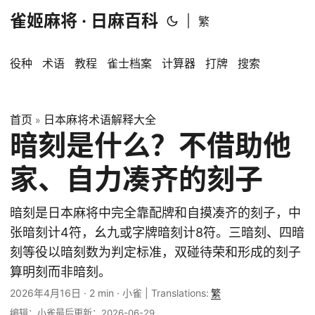
雀姬麻将 · 日麻百科
|
繁
役种
术语
教程
雀士档案
计算器
打牌
搜索
首页
日本麻将术语解释大全
»
暗刻是什么？不借助他
家、自力凑齐的刻子
暗刻是日本麻将中完全靠配牌和自摸凑齐的刻子，中
张暗刻计4符，幺九或字牌暗刻计8符。三暗刻、四暗
刻等役以暗刻数为判定标准，双碰待荣和形成的刻子
算明刻而非暗刻。
2026年4月16日
·
2 min
·
小雀
|
Translations:
繁
编辑：小雀
最后更新：2026-06-29