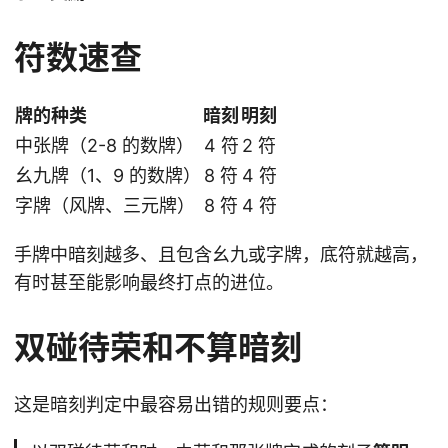
符数速查
牌的种类
暗刻
明刻
中张牌（2-8 的数牌）
4 符
2 符
幺九牌（1、9 的数牌）
8 符
4 符
字牌（风牌、三元牌）
8 符
4 符
手牌中暗刻越多、且包含幺九或字牌，底符就越高，
有时甚至能影响最终打点的进位。
双碰待荣和不算暗刻
这是暗刻判定中最容易出错的规则要点：