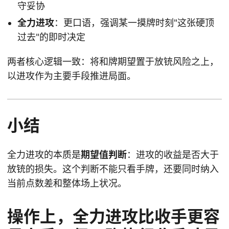
守妥协
全力进攻
：更口语，强调某一摸牌时刻"这张硬顶
过去"的即时决定
两者核心逻辑一致：将和牌期望置于放铳风险之上，
以进攻作为主要手段推进局面。
小结
全力进攻的本质是
期望值判断
：进攻的收益是否大于
放铳的损失。这个判断不能只看手牌，还要同时纳入
当前点数差和整体场上状况。
操作上，全力进攻比收手更容