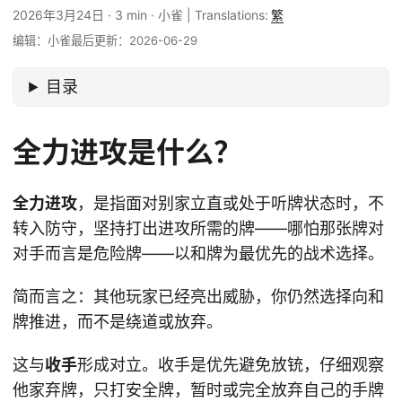
2026年3月24日
·
3 min
·
小雀
|
Translations:
繁
编辑：小雀
最后更新：2026-06-29
目录
全力进攻是什么？
全力进攻
，是指面对别家立直或处于听牌状态时，不
转入防守，坚持打出进攻所需的牌——哪怕那张牌对
对手而言是危险牌——以和牌为最优先的战术选择。
简而言之：其他玩家已经亮出威胁，你仍然选择向和
牌推进，而不是绕道或放弃。
这与
收手
形成对立。收手是优先避免放铳，仔细观察
他家弃牌，只打安全牌，暂时或完全放弃自己的手牌