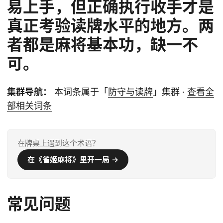
易上手，但正确执行收手才是
真正考验读牌水平的地方。两
者都是麻将基本功，缺一不
可。
集群导航：
本词条属于「
防守与读牌
」集群 ·
查看全
部相关词条
在牌桌上遇到这个术语？
在《雀姬麻将》里开一局 →
常见问题