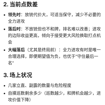
2. 当前点数差
领先时
：放铳代价大，可适当保守，减少不必要的
全力进攻
落后时
：不放铳但也不和牌，排名难以改善；进攻
的边际收益更高，倾向于接受更大风险换取打点机
会
大幅落后
（尤其是终局前）：全力进攻有时是唯一
合理选择，即便期望值为负，也优于"守住最后一
名"
3. 场上状况
几家立直、副露的数量与危险程度
自摸巡数剩余多少（巡数越少，和牌机会越少，进
攻价值下降）