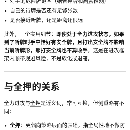
对手的危险牌范围（结合弃牌和副露推测）
自己的待牌是否还有足够张数
是否接近听牌，还是距离还很远
此外，一个实用细节：
即使处于全力进攻状态，如果
到了听牌时手中恰好有安全牌，且打出安全牌不影响
当前听牌形，那打安全牌也不算收手
。这是在进攻框
架内顺带规避风险，不是软化或退缩。
与全押的关系
全力进攻与
全押
是近义词，常可互换，但侧重略有不
同：
全押
：更偏向策略层面的表述，指全局性地不做防