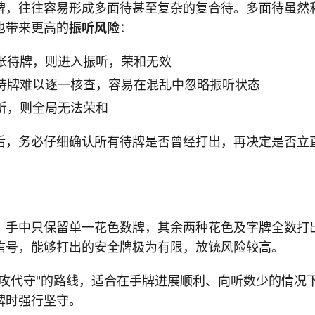
牌，往往容易形成多面待甚至复杂的复合待。多面待虽然
也带来更高的
振听风险
：
张待牌，则进入振听，荣和无效
待牌难以逐一核查，容易在混乱中忽略振听状态
听，则全局无法荣和
后，务必仔细确认所有待牌是否曾经打出，再决定是否立
，手中只保留单一花色数牌，其余两种花色及字牌全数打
信号，能够打出的安全牌极为有限，放铳风险较高。
以攻代守"的路线，适合在手牌进展顺利、向听数少的情况
牌时强行坚守。