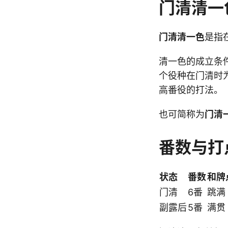
门清清一
门清清一色
是指
清一色的成立条
个役种在门清时
高番役的打法。
也可简称为
门清
番数与打
状态
番数
和牌
门清
6番
跳满 
副露后
5番
满贯 