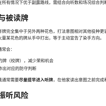
在所有情况下优于副露路线，需结合向听数和场况综合判
与被读牌
弃牌完全集中于另外两种花色，打法意图相对其他役种更
大量某花色的牌从手中打出，等于主动宣告了染手方向。
通常会：
的牌（绞牌），减少荣和机会
作出对应的防守判断
线通常需要
尽量提早进入听牌
，在他家读出意图之前完成
振听风险