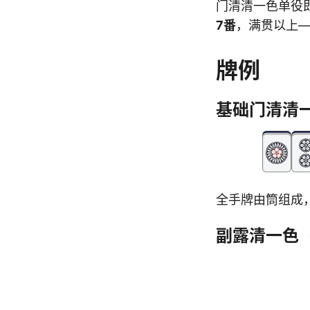
门清清一色单役
7番
，满贯以上
牌例
基础门清清
全手牌由筒组成
副露清一色