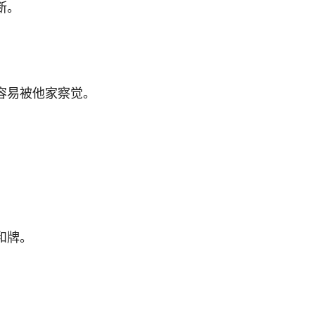
断。
容易被他家察觉。
和牌。