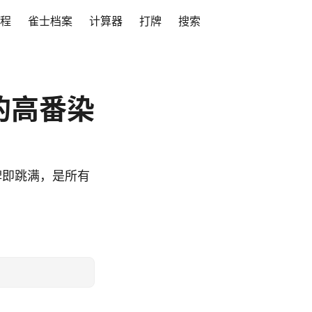
程
雀士档案
计算器
打牌
搜索
的高番染
牌即跳满，是所有