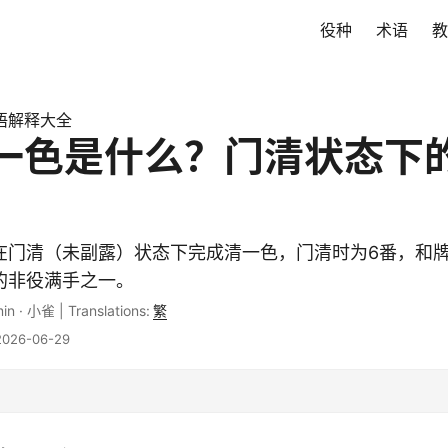
役种
术语
教
语解释大全
一色是什么？门清状态下
在门清（未副露）状态下完成清一色，门清时为6番，和
的非役满手之一。
min
·
小雀
|
Translations:
繁
26-06-29