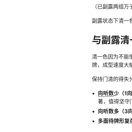
（已副露两组万
副露状态下清一
与副露清
清一色因为不能
牌，成型速度大
保持门清的得失
向听数
少（1
著，值得坚守
向听数多（3
多面待牌形复