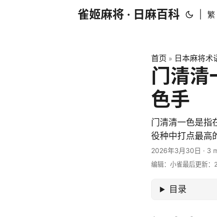
雀姬麻将 · 日麻百科
|
繁
首页
日本麻将术
»
门清清
色手
门清清一色是指
役种中打点最高
2026年3月30日
·
3 
编辑：小雀
最后更新：20
目录