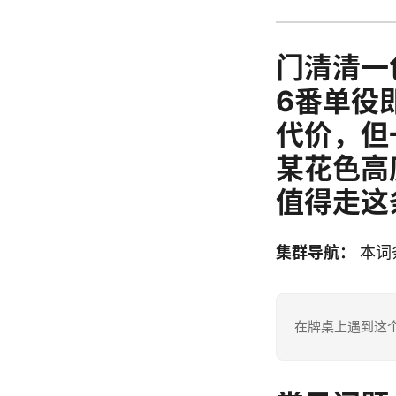
门清清一
6番单役
代价，但
某花色高
值得走这
集群导航：
本词
在牌桌上遇到这