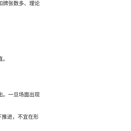
和牌张数多、理论
直。
出。一旦场面出现
下推进，不宜在形