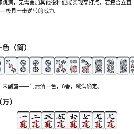
即跳满，无需叠加其他役种便能实现高打点。若复合立直
——极具一击逆转的威力。
一色（筒）
，未副露——门清清一色，6番，跳满确定。
（万）