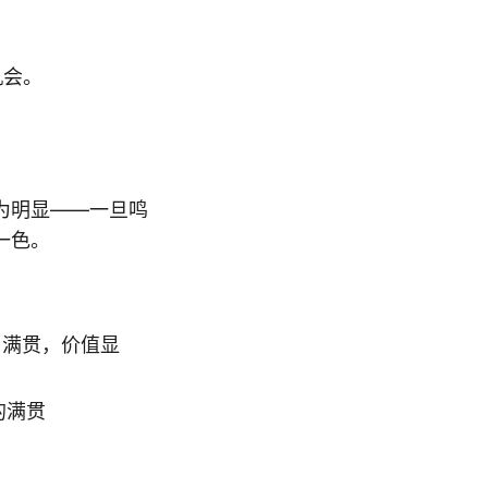
机会。
为明显——一旦鸣
一色。
s 满贯，价值显
的满贯