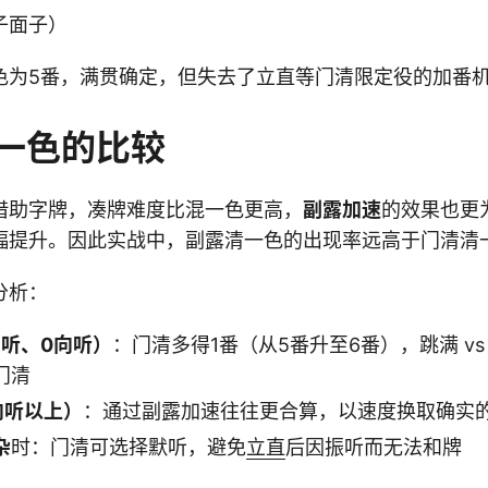
子面子）
色为5番，满贯确定，但失去了立直等门清限定役的加番
一色的比较
借助字牌，凑牌难度比混一色更高，
副露加速
的效果也更
幅提升。因此实战中，副露清一色的出现率远高于门清清
分析：
向听、0向听）
：门清多得1番（从5番升至6番），跳满 v
门清
向听以上）
：通过副露加速往往更合算，以速度换取确实
杂
时：门清可选择默听，避免
立直
后因振听而无法和牌