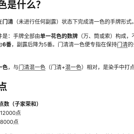
色是什么？
在
门清
（未进行任何副露）状态下完成清一色的手牌形式
件是：手牌全部由
单一花色的数牌
（万、筒或索）构成，
为
6番
，副露后降为5番。门清清一色便专指在保持
门清
的
一色
，与
门清混一色
（门清+
混一色
）相对，是染手中打
点
点数（子家荣和）
12000点
8000点