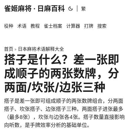
雀姬麻将 · 日麻百科
|
繁
役种
术语
教程
雀士档案
计算器
打牌
搜索
首页
日本麻将术语解释大全
»
搭子是什么？差一张即
成顺子的两张数牌，分
两面/坎张/边张三种
搭子是差一张即可组成顺子的两张数牌组合，分两面
搭子、坎张搭子、边张搭子三种。两面搭子进张最多
（最多8张），坎张与边张各4张。搭子数量直接影响
向听数，是手牌效率分析的基础单位。