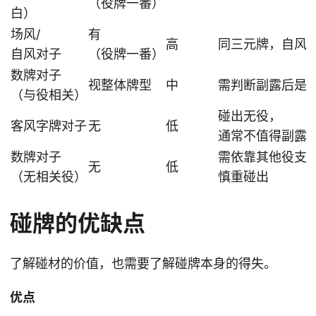
（役牌一番）
白）
场风/
有
高
同三元牌，自风
自风对子
（役牌一番）
数牌对子
视整体牌型
中
需判断副露后是
（与役相关）
碰出无役，
客风字牌对子
无
低
通常不值得副露
数牌对子
需依靠其他役支
无
低
（无相关役）
慎重碰出
碰牌的优缺点
了解碰材的价值，也需要了解碰牌本身的得失。
优点