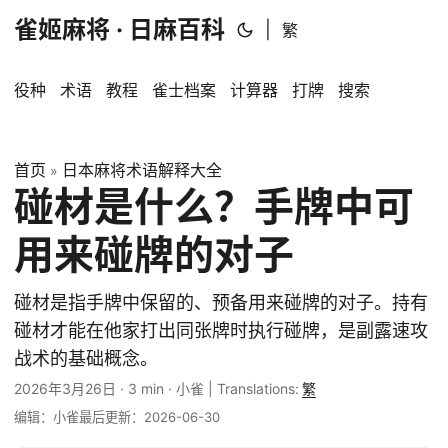
雀姬麻将 · 日麻百科
|
繁
役种
术语
教程
雀士档案
计算器
打牌
搜索
首页
日本麻将术语解释大全
»
碰材是什么？手牌中可
用来碰牌的对子
碰材是指手牌中保留的、预备用来碰牌的对子。持有
碰材才能在他家打出同张牌时执行碰牌，是副露速攻
战术的基础概念。
2026年3月26日
·
3 min
·
小雀
|
Translations:
繁
编辑：小雀
最后更新：2026-06-30