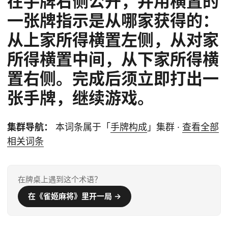
在手牌右侧公开，并用横置的
一张牌指示是从哪家获得的：
从上家所得横置左侧，从对家
所得横置中间，从下家所得横
置右侧。完成后须立即打出一
张手牌，继续游戏。
集群导航：
本词条属于「
手牌构成
」集群 ·
查看全部
相关词条
在牌桌上遇到这个术语？
在《雀姬麻将》里开一局 →