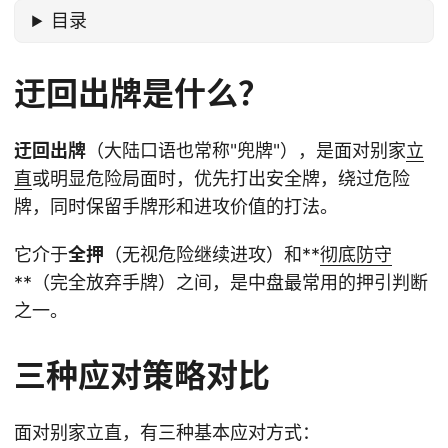
目录
迂回出牌是什么？
迂回出牌
（大陆口语也常称"兜牌"），是面对别家
立
直
或明显危险局面时，优先打出安全牌，绕过危险
牌，同时保留手牌形和进攻价值的打法。
它介于
全押
（无视危险继续进攻）和**
彻底防守
**（完全放弃手牌）之间，是中盘最常用的押引判断
之一。
三种应对策略对比
面对别家立直，有三种基本应对方式：