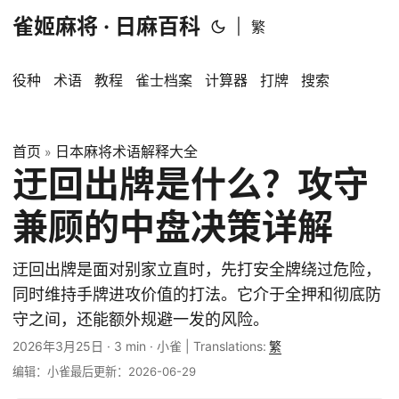
雀姬麻将 · 日麻百科
|
繁
役种
术语
教程
雀士档案
计算器
打牌
搜索
首页
日本麻将术语解释大全
»
迂回出牌是什么？攻守
兼顾的中盘决策详解
迂回出牌是面对别家立直时，先打安全牌绕过危险，
同时维持手牌进攻价值的打法。它介于全押和彻底防
守之间，还能额外规避一发的风险。
2026年3月25日
·
3 min
·
小雀
|
Translations:
繁
编辑：小雀
最后更新：2026-06-29