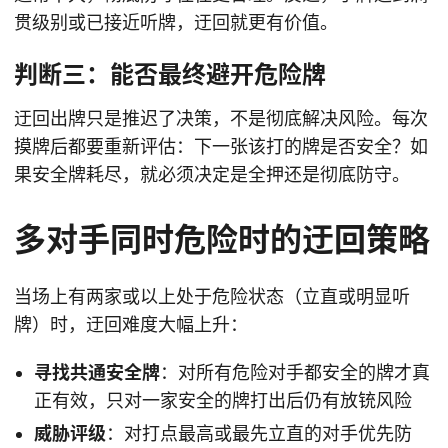
贯级别或已接近听牌，迂回就更有价值。
判断三：能否最终避开危险牌
迂回出牌只是推迟了决策，不是彻底解决风险。每次
摸牌后都要重新评估：下一张该打的牌是否安全？如
果安全牌耗尽，就必须决定是全押还是彻底防守。
多对手同时危险时的迂回策略
当场上有两家或以上处于危险状态（立直或明显听
牌）时，迂回难度大幅上升：
寻找共通安全牌
：对所有危险对手都安全的牌才真
正有效，只对一家安全的牌打出后仍有放铳风险
威胁评级
：对打点最高或最先立直的对手优先防