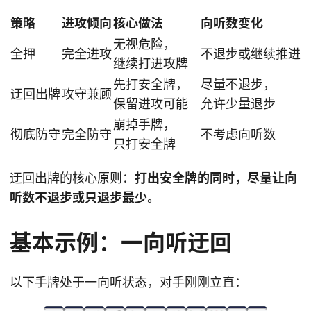
策略
进攻倾向
核心做法
向听数
变化
无视危险，
全押
完全进攻
不退步或继续推进
继续打进攻牌
先打安全牌，
尽量不退步，
迂回出牌
攻守兼顾
保留进攻可能
允许少量退步
崩掉手牌，
彻底防守
完全防守
不考虑向听数
只打安全牌
迂回出牌的核心原则：
打出安全牌的同时，尽量让向
听数不退步或只退步最少
。
基本示例：一向听迂回
以下手牌处于一向听状态，对手刚刚立直：