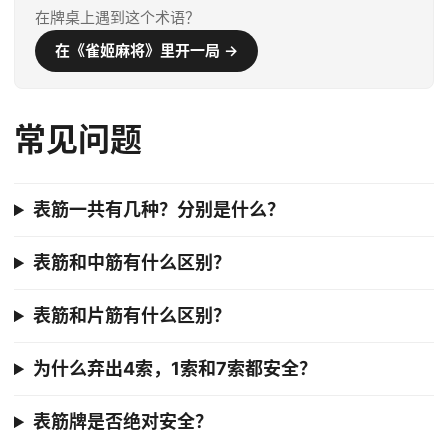
在牌桌上遇到这个术语？
在《雀姬麻将》里开一局 →
常见问题
表筋一共有几种？分别是什么？
表筋和中筋有什么区别？
表筋和片筋有什么区别？
为什么弃出4索，1索和7索都安全？
表筋牌是否绝对安全？