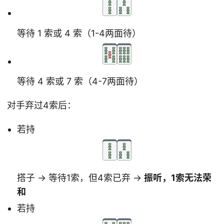
等待 1 索或 4 索（1-4两面待）
等待 4 索或 7 索（4-7两面待）
对手弃过4索后：
若持
搭子 → 等待1索，但4索已弃 →
振听，1索无法荣
和
若持