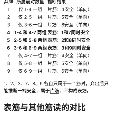
弃牌
所属筋对数量
推断结果
1
仅 1-4 一组
片筋：4安全（单向）
2
仅 2-5 一组
片筋：5安全（单向）
3
仅 3-6 一组
片筋：6安全（单向）
4
1-4 和 4-7 两组
表筋：1和7同时安全
5
2-5 和 5-8 两组
表筋：2和8同时安全
6
3-6 和 6-9 两组
表筋：3和9同时安全
7
仅 4-7 一组
片筋：4安全（单向）
8
仅 5-8 一组
片筋：5安全（单向）
9
仅 6-9 一组
片筋：6安全（单向）
1、2、3、7、8、9 各自只属于一个筋对，弃出后只
能推断一端安全，属于
片筋
，不构成表筋。
表筋与其他筋读的对比