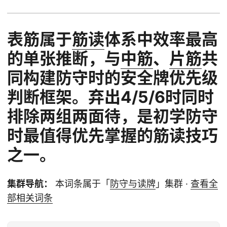
表筋属于
筋读
体系中效率最高
的单张推断，与
中筋
、
片筋
共
同构建防守时的安全牌优先级
判断框架。弃出4/5/6时同时
排除两组两面待，是初学防守
时最值得优先掌握的筋读技巧
之一。
集群导航：
本词条属于「
防守与读牌
」集群 ·
查看全
部相关词条