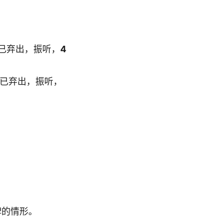
索已弃出，振听，
4
索已弃出，振听，
牌的情形。