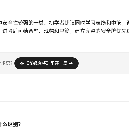
中安全性较强的一类。初学者建议同时学习表筋和中筋，
。进阶后可结合
壁
、
现物
和里筋，建立完整的安全牌优先
。
个术语？
在《雀姬麻将》里开一局 →
？
什么区别？