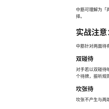
中筋可理解为「
择。
实战注意
中筋针对两面待
双碰待
对手若以双碰待
个待牌，振听规
坎张待
坎张不产生与两