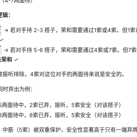
 7（4-7两面待）
逻辑：
→ 若对手持 2-3 搭子，荣和需要通过1索或4索。但1
✓
→ 若对手持 5-6 搭子，荣和需要通过4索或7索。但7
法荣和
✓
被振听排除，4索对这位对手的两面待来说是安全的。
同时弃出为例：
2-5两面待中，2索已弃，振听，5索安全（对该搭子）
5-8两面待中，8索已弃，振听，5索安全（对该搭子）
，中筋（5索）被双重保护，安全性显著高于只有一端弃