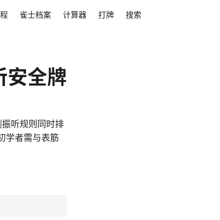
程
雀士档案
计算器
打牌
搜索
听安全牌
侧振听规则同时排
。初学者需与表筋