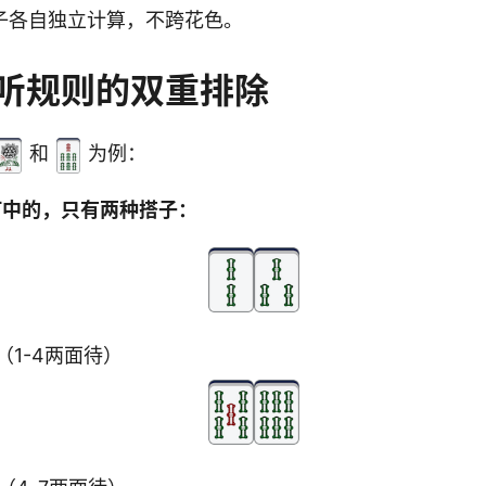
子各自独立计算，不跨花色。
听规则的双重排除
和
为例：
打中的，只有两种搭子：
4（1-4两面待）