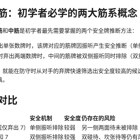
筋：初学者必学的两大筋系概念
筋
和
中筋
是初学者最先需要掌握的两个安全牌推断方法：
出单张数牌时，该牌对应的筋牌因振听产生安全推断（单
时弃出两端数牌时，中间的筋牌被双侧振听同时排除（双
，就能在防守时从对手的弃牌快速筛选出安全度较高的候
具。
对比
安全机制
安全度
仍存在的风险
或仅弃出 7）
单侧振听排除
较弱
另一侧两面待未被排除
和 7
双侧振听排除
较强
双碰待、坎张待等仍有