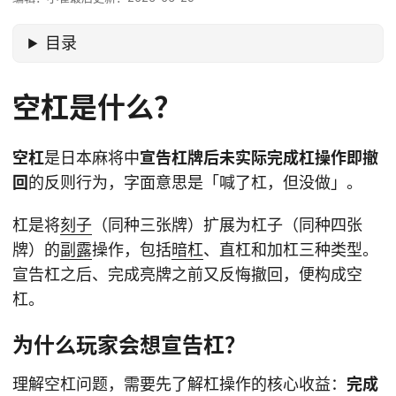
目录
空杠是什么？
空杠
是日本麻将中
宣告杠牌后未实际完成杠操作即撤
回
的反则行为，字面意思是「喊了杠，但没做」。
杠是将
刻子
（同种三张牌）扩展为杠子（同种四张
牌）的
副露
操作，包括
暗杠
、直杠和加杠三种类型。
宣告杠之后、完成亮牌之前又反悔撤回，便构成空
杠。
为什么玩家会想宣告杠？
理解空杠问题，需要先了解杠操作的核心收益：
完成