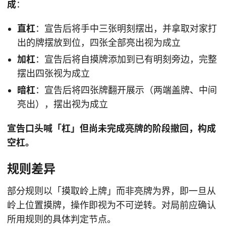
成
：
直杠
：宣告后将手中三张明刻摆出，并拿取对家打
出的牌摆放到位，四张全部亮出视为成立
加杠
：宣告后将自摸牌添加到已有明刻旁边，完整
摆出四张视为成立
暗杠
：宣告后将四张牌翻开展示（两端盖牌、中间
亮出），摆出视为成立
宣告口头喊「杠」但尚未完成亮牌的阶段撤回，构成
空杠。
规则差异
部分规则以「摸取岭上牌」而非亮牌为界，即一旦从
岭上位置摸牌，操作即视为不可逆转。对局前应确认
所用规则的具体判定节点。