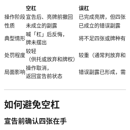
空杠
误杠
操作阶段
宣告后、亮牌前撤回
已完成亮牌，但四张
性质
未成立的副露
已成立的错误副露
喊「杠」后反悔，
典型情形
将不足四张或牌种有
牌未摆出
较轻
处罚程度
较重（通常判放弃和
（供托或放弃和牌权）
操作取消，
局面影响
错误副露已形成，需
返回宣告前状态
如何避免空杠
宣告前确认四张在手