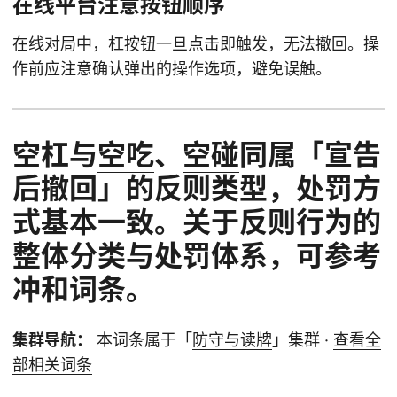
在线平台注意按钮顺序
在线对局中，杠按钮一旦点击即触发，无法撤回。操
作前应注意确认弹出的操作选项，避免误触。
空杠与
空吃
、
空碰
同属「宣告
后撤回」的反则类型，处罚方
式基本一致。关于反则行为的
整体分类与处罚体系，可参考
冲和
词条。
集群导航：
本词条属于「
防守与读牌
」集群 ·
查看全
部相关词条