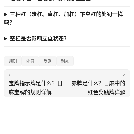
三种杠（暗杠、直杠、加杠）下空杠的处罚一样
吗？
空杠是否影响立直状态？
规则
处罚
反则
副露
«
»
宝牌指示牌是什么？日
赤牌是什么？日麻中的
麻宝牌的规则详解
红色奖励牌详解
© 2026 雀姬麻将 · 日麻百科｜
雀姬麻将