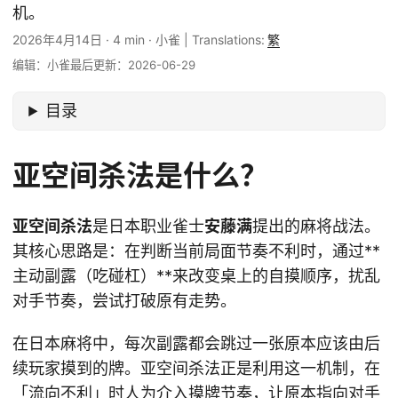
机。
2026年4月14日
·
4 min
·
小雀
|
Translations:
繁
编辑：小雀
最后更新：2026-06-29
目录
亚空间杀法是什么？
亚空间杀法
是日本职业雀士
安藤满
提出的麻将战法。
其核心思路是：在判断当前局面节奏不利时，通过**
主动副露（吃碰杠）**来改变桌上的自摸顺序，扰乱
对手节奏，尝试打破原有走势。
在日本麻将中，每次副露都会跳过一张原本应该由后
续玩家摸到的牌。亚空间杀法正是利用这一机制，在
「流向不利」时人为介入摸牌节奏，让原本指向对手