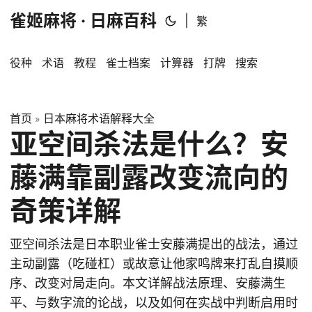
雀姬麻将 · 日麻百科
|
繁
役种
术语
教程
雀士档案
计算器
打牌
搜索
首页
日本麻将术语解释大全
»
亚空间杀法是什么？安
藤满靠副露改变流向的
奇策详解
亚空间杀法是日本职业雀士安藤满提出的战法，通过
主动副露（吃碰杠）或故意让他家鸣牌来打乱自摸顺
序、改变对局走向。本文详解战法原理、安藤满生
平、与数字流的论战，以及如何在实战中判断启用时