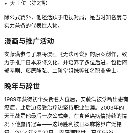
天王位（第2期）
除公式赛外，他还活跃于电视对局，是当时知名度与
实力兼备的代表性人物。
漫画与推广活动
安藤满参与了麻将漫画《无法可说》的原案创作，致
力于推广日本麻将文化，并培养了多位后进，包括阿
部孝则、藤原隆弘、二阶堂姐妹等知名职业雀士。
晚年与辞世
1989年获得初个头衔名人位后，安藤满被诊断出患有
癌症，此后边接受治疗边坚持职业生涯。2003年的
天王战是他最后一次公式赛，在食道癌病情持续的情
况下他赢得冠军——这场胜利被日本麻将界广泛铭
记。2004年3月27日，安藤满辞世，享年55岁。