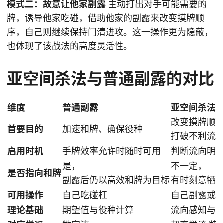
模式二：故意让他家副露
主动打出对手可能需要的
牌，诱导他家吃碰，借助他家的副露来改变摸牌顺
序，自己则继续保持门清进攻。这一操作更为隐蔽，
也体现了该战法的高度灵活性。
亚空间杀法与普通副露的对比
维度
普通副露
亚空间杀法
改变摸牌顺
首要目的
加速和牌、确保役种
打破不利流
启用时机
手牌效率允许时随时可用
判断流向明
是，
不一定，
是否指向和牌
副露后仍以高效和牌为目标
有时刻意牺
可用操作
自己吃碰杠
自己副露或
理论基础
期望值与役种计算
流向感知与