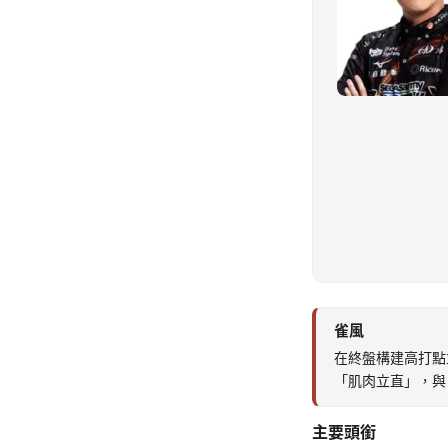
雀風
在終盤構建高打點
「肌肉立直」，與
主要頭銜