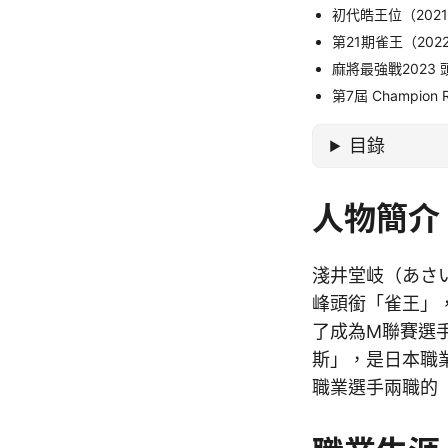
初代皓王位（202
第21期雀王（202
麻將最強戰2023
第7屆 Champion 
目錄
人物簡介
淺井堂岐（あさ
峰頭銜「雀王」
了成為M聯賽選
斯」，是日本職
職業選手兩職的