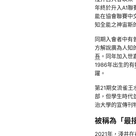
年終於升入A1聯
能在協會聯賽中
知全能之神宙斯
同期入會者中有
方解說廣為人知的
吾
。同年加入世
1986年出生的有
躍。
第21期女流雀
部，但學生時代
治大學的宣傳刊
被稱為「最
2021年，淺