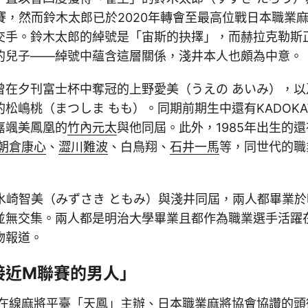
賽，然而鈴木太郎已於2020年轉會至最高位戰日本職業
交手。鈴木太郎的綽號是「宙斯的抉擇」，而赫拉克勒斯
的兒子——綽號中蘊含這層關係，淺井本人也頗為中意。
曾在夕刊富士杯中奪冠的上野愛美（うえの あいみ），以
松嶋桃（まつしま もも）。同期前期生中還有KADOKA
嘉颯美鳳凰的
竹內元太
與他同屆。此外，1985年出生的
朝倉康心
、
澀川難波
、白鳥翔、
石井一馬
等，同世代的職
王水崎智美（みずさき ともみ）與淺井同屆，兩人都畢業
並無交集。兩人都是明治大學畢業且都作為職業選手活躍
物報道。
接近M聯賽的男人」
井在在線麻將平臺「天鳳」主辦、日本職業麻將協會協讚的