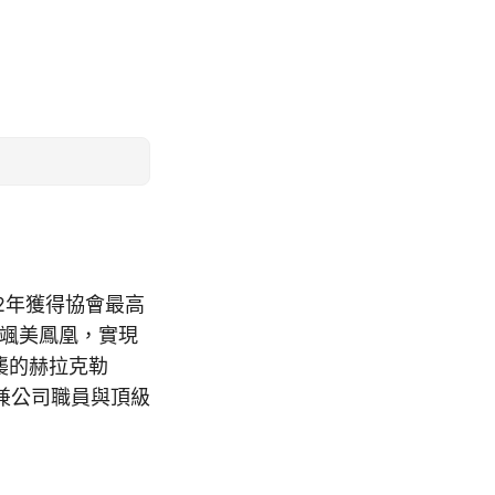
2年獲得協會最高
嘉颯美鳳凰，實現
襲的赫拉克勒
兼公司職員與頂級