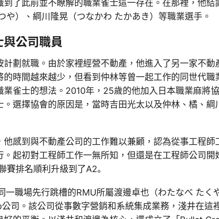
識到了此前並不瞭解的職業雀士這一存在。在那裡，他結
てつや）、綱川隆晃（つなかわ たかあき）等職業選手。
士與公司職員
按計劃就職。由於家裡經營不動產，他進入了另一家不動
將的時間越來越少，但看到仲林等曾一起工作的同世代職
業雀士的想法。2010年，25歲的他加入日本職業麻將
士。選擇協會的原因是，當時吉田光太以及仲林、橘、綱
，他感到與不動產公司的工作難以兼顧，認為從事工程師
行。起初對工程師工作一無所知，但還是在工程師公司開
聯賽排名順利升級到了A2。
過同一職場先行跳槽的RMU所屬渡邊卓也（わたなべ たく
 Group公司。該公司從事數字營銷和系統集成業務，淺井在