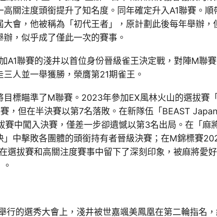
一高關注度頭銜提升了知名度。同年確定升入A1聯賽。順
屆大會，他被稱為「初代王者」，原計劃此後每年舉辦，但
舉辦，似乎成了僅此一次的賽事。
參加A1聯賽的淺井以首位身份晉級雀王決定戰，對陣M聯
圭三人並一舉獲勝，榮膺第21期雀王。
目標瞄準了M聯賽。2023年參加EX風林火山的選拔賽「I
賽，但在半決賽以第7名落敗。在新隊伍「BEAST Japan
的選拔賽中闖入決賽，僅差一步卻遺憾以第3名出局。在「麻將
」中擊敗各團體的頭銜持有者晉級決賽；在M錦標賽202
，他在選拔賽和高關注度賽事中留下了深刻印象，被麻將愛
」。
8日舉行的選秀大會上，淺井被世嘉颯美鳳凰在第二輪指名