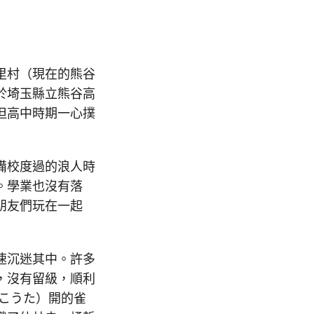
里村（現在的熊谷
於埼玉縣立熊谷高
但高中時期一心撲
備校度過的浪人時
。學業也沒有落
朋友們玩在一起
速沉迷其中。許多
，沒有留級，順利
こうた）開的雀