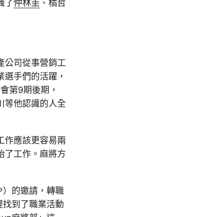
識了
仲林圭
、橘哲
產公司從事營銷工
業選手們的活躍，
協會第9期後期，
川等他認識的人全
工作應該更容易兩
始了工作。麻將方
や）的邀請，轉職
這裡找到了職業活動