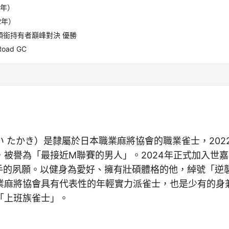
1年）
2年）
 頭銜持有者巔峰對決 優勝
Road GC
い たかき）是隸屬於日本職業麻將協會的職業雀士，202
，被譽為「最接近M聯賽的男人」。2024年正式加入世
手的夙願。以健身為愛好、擁有壯碩體格的他，綽號「逆
業麻將協會具有代表性的年輕實力派雀士，也是少有的身
「上班族雀士」。