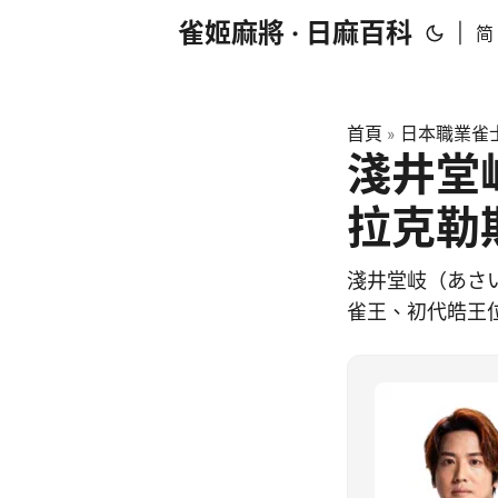
雀姬麻將 · 日麻百科
|
简
首頁
日本職業雀士
»
淺井堂岐
拉克勒
淺井堂岐（あさ
雀王、初代皓王