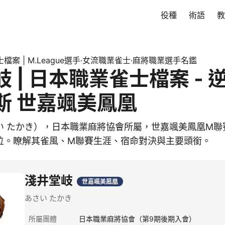
役種
術語
教
檔案 | M.League選手·女流職業雀士·麻將職業選手名鑑
 | 日本職業雀士檔案 - 
斯 世嘉颯美鳳凰
い たかき），日本職業麻將協會所屬，世嘉颯美鳳凰M聯
位。瞭解其雀風、M聯賽生涯、宿命對決與主要頭銜。
淺井堂岐
世嘉颯美鳳凰
あさい たかき
所屬團體
日本職業麻將協會（第9期後期入會）