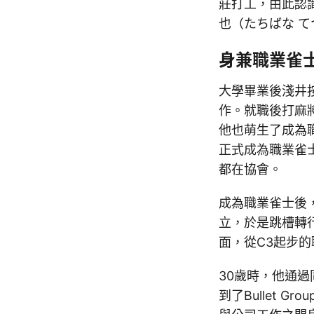
莊打工，由此認
也（たちばな 
身兼職業雀
大學畢業後淺井
作。就職後打麻
他也萌生了成為職
正式成為職業雀
都在協會。
成為職業雀士後
立，於是跳槽轉
面，從C3起步的
30歲時，他通
到了Bullet