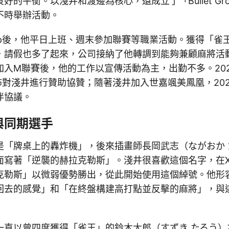
好的平衡。以淺井和渡邊為核心，還成立了「Bullet Gr
不時舉辦活動。
 Group後，他平日上班、週末參加聯賽等職業活動。獲得「
，請假也多了起來，公司接納了他轉調到能夠兼顧麻將活
加入M聯賽後，他的工作以宣傳活動為主，出勤不多。202
oup宣佈對淺井進行贊助協贊；隨著淺井加入世嘉颯美鳳凰，20
伴協議。
與同期選手
是「牌桌上的轟炸機」，後來插畫師長岡武志（ながおか 
面寫著「逆襲的赫拉克勒斯」。淺井很喜歡這個名字，在
克勒斯」以微弱優勢勝出，從此開始使用這個綽號。他形
回去的感覺」和「在終盤構建高打點並反擊的麻將」，與
一直以曾四度獲得「雀王」的鈴木太郎（すずき たろう）為