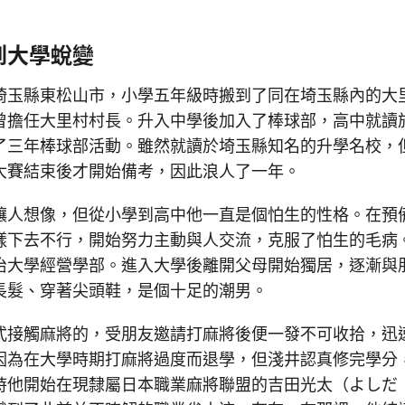
到大學蛻變
埼玉縣東松山市，小學五年級時搬到了同在埼玉縣內的大
曾擔任大里村村長。升入中學後加入了棒球部，高中就讀
了三年棒球部活動。雖然就讀於埼玉縣知名的升學名校，
大賽結束後才開始備考，因此浪人了一年。
讓人想像，但從小學到高中他一直是個怕生的性格。在預
樣下去不行，開始努力主動與人交流，克服了怕生的毛病
治大學經營學部。進入大學後離開父母開始獨居，逐漸與
長髮、穿著尖頭鞋，是個十足的潮男。
式接觸麻將的，受朋友邀請打麻將後便一發不可收拾，迅
因為在大學時期打麻將過度而退學，但淺井認真修完學分
時他開始在現隸屬日本職業麻將聯盟的吉田光太（よしだ 