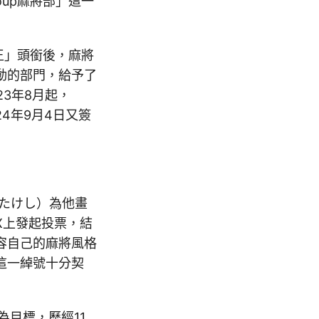
oup麻將部」這一
雀王」頭銜後，麻將
動的部門，給予了
3年8月起，
24年9月4日又簽
たけし）為他畫
X上發起投票，結
容自己的麻將風格
這一綽號十分契
目標，歷經11