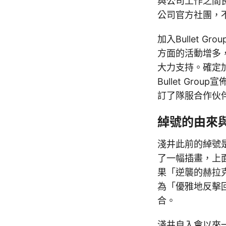
與公司工作之間良
公司官方社團，
加入Bullet
方面的活動增多
大力支持。確定
Bullet Gr
訂了隊服合作伙
綽號的由來
淺井此前的綽號
了一幅插畫，上
果「逆襲的赫拉
為「優雅地反擊
合。
淺井自入會以來