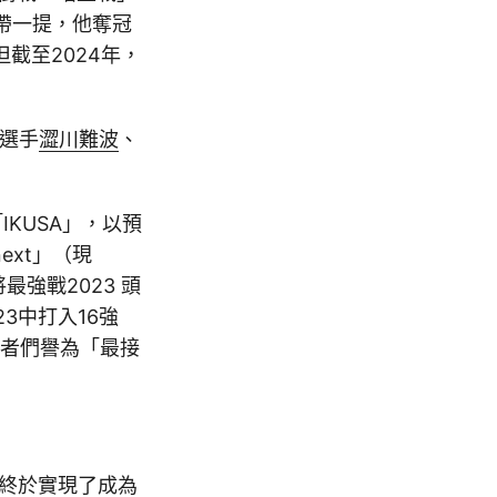
帶一提，他奪冠
截至2024年，
賽選手
澀川難波
、
KUSA」，以預
ext」（現
最強戰2023 頭
3中打入16強
好者們譽為「最接
，終於實現了成為