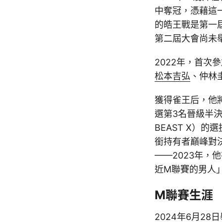
中奪冠，憑藉這
的皓王戰是第一
第二屆大會尚未
2022年，首次
松本吉弘
、仲林
獲得雀王后，他將
選第3名晉級半決
BEAST X）
銜持有者巔峰對決
——2023年
近M聯賽的男人
M聯賽生涯
2024年6月2