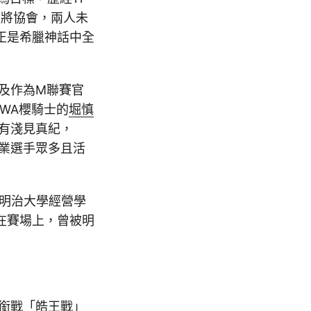
麻將協會，兩人未
正是希臘神話中全
及作為M聯賽官
WA櫻騎士的
堀慎
還有淺見真紀，
業選手眾多且活
於明治大學經營學
在賽場上，曾被明
頭銜戰「皓王戰」