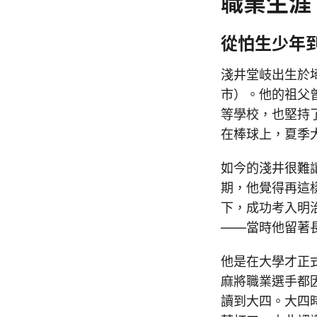
職業生涯
從怕生少年
淺井堂岐出生於
市）。他的祖父
等學校，也堅持
在棒球上，夏季
如今的淺井很難
期，他覺得再這
下，成功考入明
——當時他留著
他是在大學才正
麻將職業選手都
讀到大四。大四