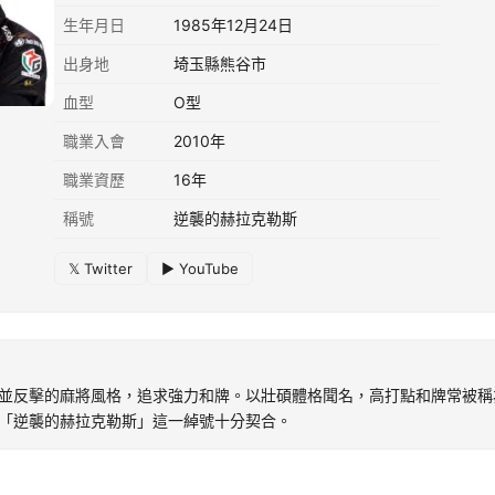
生年月日
1985年12月24日
出身地
埼玉縣熊谷市
血型
O型
職業入會
2010年
職業資歷
16年
稱號
逆襲的赫拉克勒斯
𝕏 Twitter
▶ YouTube
並反擊的麻將風格，追求強力和牌。以壯碩體格聞名，高打點和牌常被稱
「逆襲的赫拉克勒斯」這一綽號十分契合。