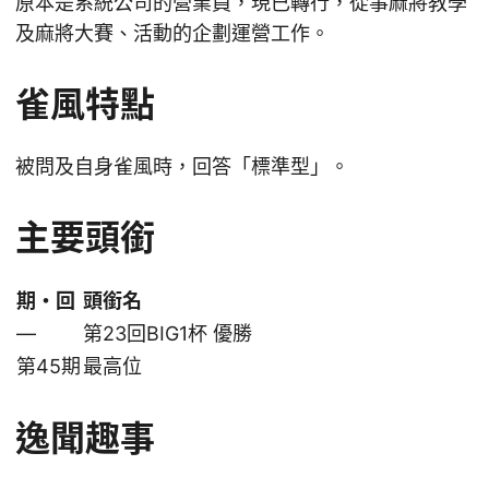
原本是系統公司的營業員，現已轉行，從事麻將教學
及麻將大賽、活動的企劃運營工作。
雀風特點
被問及自身雀風時，回答「標準型」。
主要頭銜
期・回
頭銜名
—
第23回BIG1杯 優勝
第45期
最高位
逸聞趣事