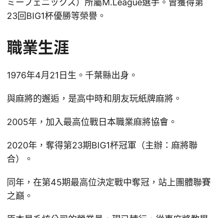
ミーフェニックス）所屬M.League選手。曾獲得第
23回BIG1杯優勝等榮譽。
職業生涯
1976年4月21日生。千葉縣出身。
與麻將的邂逅，是高中時和朋友玩紙牌麻將。
2005年，加入最高位戰日本職業麻將協會。
2020年，奪得第23期BIG1杯冠軍（主辦：麻將聯
合）。
同年，在第45期最高位決定戰中奪冠，站上團體聯賽
之巔。