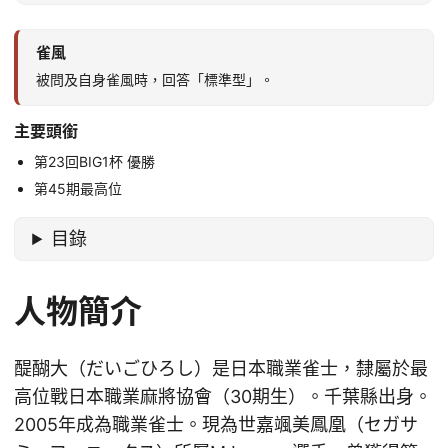
雀風
被問及自身雀風時，回答「標準型」。
主要頭銜
第23回BIG1杯 優勝
第45期最高位
目錄
人物簡介
醍醐大（だいごひろし）是日本職業雀士，隸屬於最
高位戰日本職業麻將協會（30期生）。千葉縣出身。
2005年成為職業雀士。現為世嘉颯美鳳凰（セガサ