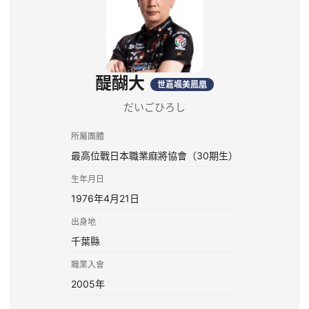
醍醐大
世嘉颯美鳳凰
だいごひろし
所屬團體
最高位戰日本職業麻將協會（30期生）
生年月日
1976年4月21日
出身地
千葉縣
職業入會
2005年