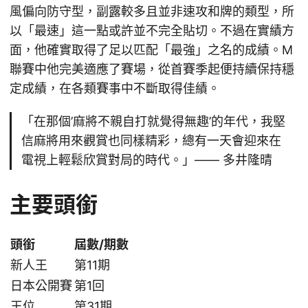
風偏向防守型，副露較多且並非速攻和牌的類型，所
以「最速」這一點或許並不完全貼切。不過在實績方
面，他確實取得了足以匹配「最強」之名的成績。M
聯賽中他完美適應了賽場，從首賽季起便持續保持穩
定成績，在各類賽事中不斷取得佳績。
「在那個’麻將不親自打就覺得無趣’的年代，我堅
信麻將用來觀賞也同樣精彩，總有一天會迎來在
電視上輕鬆欣賞對局的時代。」—— 多井隆晴
主要頭銜
頭銜
屆數/期數
新人王
第11期
日本公開賽
第1回
王位
第31期