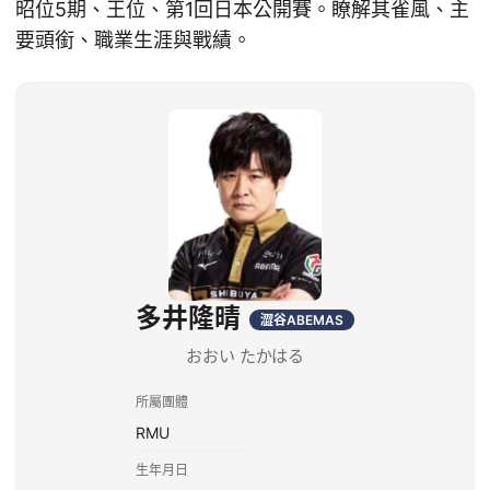
昭位5期、王位、第1回日本公開賽。瞭解其雀風、主
要頭銜、職業生涯與戰績。
多井隆晴
澀谷ABEMAS
おおい たかはる
所屬團體
RMU
生年月日