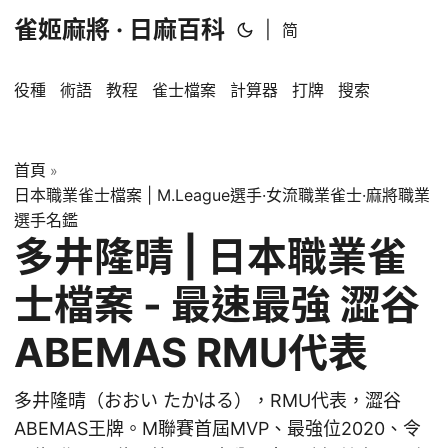
雀姬麻將 · 日麻百科
|
简
役種
術語
教程
雀士檔案
計算器
打牌
搜索
首頁
»
日本職業雀士檔案 | M.League選手·女流職業雀士·麻將職業
選手名鑑
多井隆晴 | 日本職業雀
士檔案 - 最速最強 澀谷
ABEMAS RMU代表
多井隆晴（おおい たかはる），RMU代表，澀谷
ABEMAS王牌。M聯賽首屆MVP、最強位2020、令