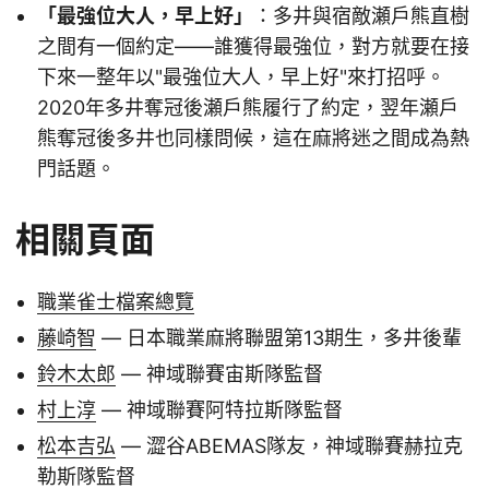
「最強位大人，早上好」
：多井與宿敵瀬戶熊直樹
之間有一個約定——誰獲得最強位，對方就要在接
下來一整年以"最強位大人，早上好"來打招呼。
2020年多井奪冠後瀬戶熊履行了約定，翌年瀬戶
熊奪冠後多井也同樣問候，這在麻將迷之間成為熱
門話題。
相關頁面
職業雀士檔案總覽
藤崎智
— 日本職業麻將聯盟第13期生，多井後輩
鈴木太郎
— 神域聯賽宙斯隊監督
村上淳
— 神域聯賽阿特拉斯隊監督
松本吉弘
— 澀谷ABEMAS隊友，神域聯賽赫拉克
勒斯隊監督