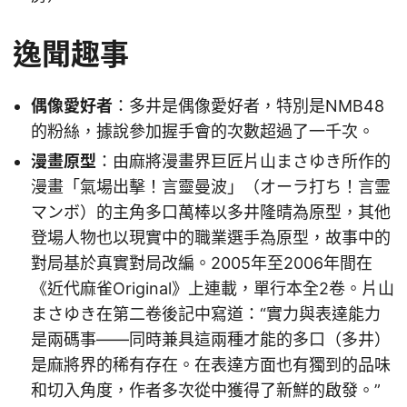
逸聞趣事
偶像愛好者
：多井是偶像愛好者，特別是NMB48
的粉絲，據說參加握手會的次數超過了一千次。
漫畫原型
：由麻將漫畫界巨匠片山まさゆき所作的
漫畫「氣場出擊！言靈曼波」（オーラ打ち！言霊
マンボ）的主角多口萬棒以多井隆晴為原型，其他
登場人物也以現實中的職業選手為原型，故事中的
對局基於真實對局改編。2005年至2006年間在
《近代麻雀Original》上連載，單行本全2卷。片山
まさゆき在第二卷後記中寫道：“實力與表達能力
是兩碼事——同時兼具這兩種才能的多口（多井）
是麻將界的稀有存在。在表達方面也有獨到的品味
和切入角度，作者多次從中獲得了新鮮的啟發。”