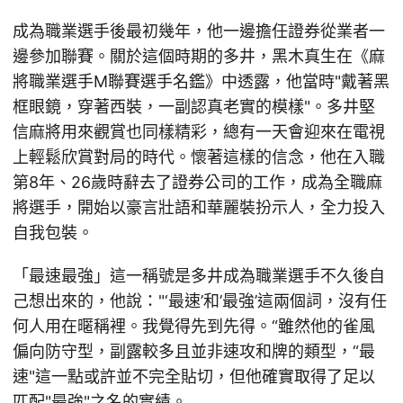
成為職業選手後最初幾年，他一邊擔任證券從業者一
邊參加聯賽。關於這個時期的多井，黑木真生在《麻
將職業選手M聯賽選手名鑑》中透露，他當時"戴著黑
框眼鏡，穿著西裝，一副認真老實的模樣"。多井堅
信麻將用來觀賞也同樣精彩，總有一天會迎來在電視
上輕鬆欣賞對局的時代。懷著這樣的信念，他在入職
第8年、26歲時辭去了證券公司的工作，成為全職麻
將選手，開始以豪言壯語和華麗裝扮示人，全力投入
自我包裝。
「最速最強」這一稱號是多井成為職業選手不久後自
己想出來的，他說："‘最速’和’最強’這兩個詞，沒有任
何人用在暱稱裡。我覺得先到先得。“雖然他的雀風
偏向防守型，副露較多且並非速攻和牌的類型，“最
速"這一點或許並不完全貼切，但他確實取得了足以
匹配"最強"之名的實績。