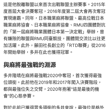
這是他脫離聯盟以來首次出戰聯盟主辦賽事。2015年
度首屆大會決賽奪冠，2016年度第二屆大會再次奪冠
實現連霸。同年，日本職業麻將聯盟、最高位戰日本
職業麻將協會、日本職業麻將協會、RMU四團體對抗
的「第一屆麻將職業團體日本第一決定戰」舉辦，曾
有嫌隙的聯盟與RMU同臺競技，團體間交流比以往更
加活躍。此外，藤田社長創立的「RTD聯賽」從2016
年開始舉辦，多井在此也獲得冠軍。
與麻將最強戰的淵源
多井隆晴在麻將最強戰2020中奪冠，首次獲得最強
位頭銜。此前他在2019年和2017年闖入決賽階段，
都與最強位失之交臂，2020年抱著"這是最後的機
會"的心態參賽。
對於此前已獲得眾多頭銜的多井來說，最強位是格外