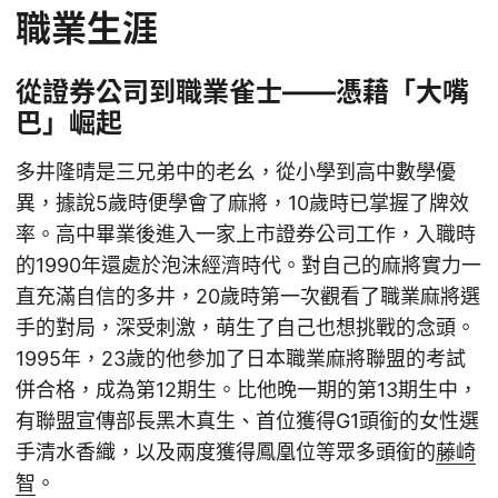
職業生涯
從證券公司到職業雀士——憑藉「大嘴
巴」崛起
多井隆晴是三兄弟中的老幺，從小學到高中數學優
異，據說5歲時便學會了麻將，10歲時已掌握了牌效
率。高中畢業後進入一家上市證券公司工作，入職時
的1990年還處於泡沫經濟時代。對自己的麻將實力一
直充滿自信的多井，20歲時第一次觀看了職業麻將選
手的對局，深受刺激，萌生了自己也想挑戰的念頭。
1995年，23歲的他參加了日本職業麻將聯盟的考試
併合格，成為第12期生。比他晚一期的第13期生中，
有聯盟宣傳部長黑木真生、首位獲得G1頭銜的女性選
手清水香織，以及兩度獲得鳳凰位等眾多頭銜的
藤崎
智
。