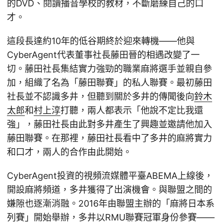
的DVD、閱讀播音學校的教材，不斷磨練自己的口
才。
這段長達約10年的低谷期終於迎來轉機——他與
CyberAgent代表董事社長藤田晉的相遇改變了一
切。藤田社長集結實力強勁的職業麻將選手並親自參
加，組織了名為「藤田聯賽」的私人聯賽。最初藤田
社長並不認識多井，但聽到關於多井的傳聞後向
鈴木
太郎
和
村上淳
打聽，兩人都表示「他說不定比我還
強」，藤田社長由此對多井產生了興趣並邀請他加入
藤田聯賽。在那裡，藤田社長看中了多井的麻將實力
和口才，兩人的合作由此開始。
CyberAgent投資的視頻流媒體平臺ABEMA上線後，
開設麻將頻道，多井獲得了出演機會。與聯盟之間的
嫌隙也逐漸消融。2016年由聯盟主辦的「麻將日本系
列賽」開始舉辦，多井以RMU聯賽冠軍身份參賽——