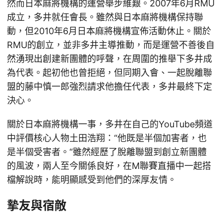
然而日本麻將機構的運營舉步維艱。2007年6月RMU
成立，多井就任會長。雖然與日本麻將機構保持聯
動，但2010年6月日本麻將機構宣佈活動休止。關於
RMU的創立，並非多井主導推動，而是運營不善後自
然湧現出創建新團體的呼聲，在周圍的推舉下多井成
為代表。起初他也曾拒絕，但同期入會、一起脫離聯
盟的藤中慎一郎強烈請求他擔任代表，多井最終下定
決心。
關於日本麻將機構一事，多井在自己的YouTube頻道
中評價核心人物土田浩翔：“他既是半個加害者，也
是半個受害者。“雖然經歷了脫離聯盟到創立新團體
的風波，兩人至今關係良好，在M聯賽直播中一起搭
檔解說時，能明顯感受到他們的深厚友情。
摯友與宿敵