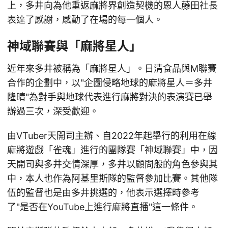
上，多井向為他重返麻將界創造契機的恩人藤田社長
表達了感謝，感動了在場的每一個人。
神域聯賽與「麻將星人」
近年來多井被稱為「麻將星人」。日清食品與M聯賽
合作的企劃中，以"企圖侵略地球的麻將星人＝多井
隆晴"為對手與地球代表進行麻將對決的表演賽已舉
辦過三次，深受歡迎。
由VTuber天開司主辦、自2022年起舉行的利用在線
麻將遊戲「雀魂」進行的團隊賽「神域聯賽」中，因
天開司與多井交情深厚，多井以顧問般的角色參與其
中，本人也作為阿基里斯隊的監督參加比賽。其他隊
伍的監督也是由多井挑選的，他表示選擇時參考
了"是否在YouTube上進行麻將直播"這一條件。