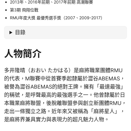
2013年、2016年前期、2017年前期 高潮聯賽
第3期 飛翔位戰
RMU年度大獎 最優秀選手獎（2007、2009-2017）
目錄
人物簡介
多井隆晴（おおい たかはる）是麻將職業團體RMU
的代表，M聯賽中從首賽季起隸屬於澀谷ABEMAS，
被譽為澀谷ABEMAS的絕對王牌。擁有「最速最強」
的稱號，是呼聲最高的最強選手之一。他曾隸屬於日
本職業麻將聯盟，後脫離聯盟參與創立新團體RMU，
走出一條獨立之路。近年來又被稱為「麻將星人」，
是麻將界兼具實力與表現力的超凡魅力人物。