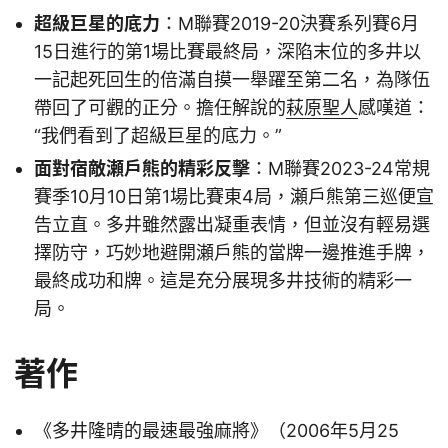
超級巨星的底力
：M聯賽2019-20決賽系列賽6月
15日進行的第1場比賽最終局，深陷末位的多井以
一記起死回生的倍滿自摸一舉躍至第二名，為隊伍
帶回了可觀的正分。擔任解說的
萩原聖人
感嘆道：
“我們看到了超級巨星的底力。”
面對宿敵瀬戶熊的精彩反擊
：M聯賽2023-24常規
賽季10月10日第1場比賽東4局，瀬戶熊第三巡便宣
告立直。多井雖然露出凝重表情，但並沒有輕易選
擇防守，巧妙地避開瀬戶熊的當牌一邊推進手牌，
最終成功和牌。這是充分展現多井技術的精彩一
局。
著作
《多井隆晴的最速最強麻將》（2006年5月25