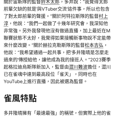
關於宙斯隊的監督
鈴木太郎
，多井說：“我覺得太郎
前輩欠缺的就是’與VTuber交流’這件事，所以也包含
了對太郎前輩的聲援。“關於阿特拉斯隊的監督
村上
淳
，他說：“我們一起做了十幾年研究會，我深知他
非常強。另外我發現他沒有做過直播，加上最近在M
聯賽狀態不太好，我覺得如果接觸新事物說不定能帶
來什麼改變。“關於赫拉克勒斯隊的監督
松本吉弘
，
他說：“我希望通過一起共事，把’多井隆晴是怎麼走
過來的’傳授給他，讓他成為我的接班人。“2023賽季
起格拉迪烏斯隊新加入，監督由
澀川難波
擔任，澀川
已在雀魂中達到最高段位「雀天」，同時也在
YouTube上進行直播，因此被選為監督。
雀風特點
多井隆晴擁有「最速最強」的稱號，但實際上他的雀