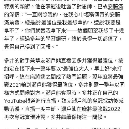
特別的頭銜。他在奪冠後吐露了對恩師、已故
安藤滿
的深情：“一直關照我的、在我心中堪稱傳奇的安藤
滿前輩，總是說’最強位是我最想拿的’，還說’我要是
拿不了，你們就替我拿下來’——這個願望我想了十幾
年了，經過多年的學習鑽研，終於覺得一切都值了，
覺得自己得到了回報。”
多井的對手兼摯友瀬戶熊直樹因多井獲得最強位，按
約定在接下來一整年要以"最強位大人，早上好"來打
招呼，這在麻將迷之間成了熱門話題。翌年麻將最強
戰2021輪到瀬戶熊獲得最強位，多井則需一整年以同
樣方式問候對方。瀬戶熊奪冠時，多井正在自己的
YouTube頻道進行直播，聽完瀬戶熊的奪冠採訪後感
動落淚，直播一度中斷。瀬戶熊在麻將最強戰2022
再次奪冠實現連霸，多井繼續保持這一問候。