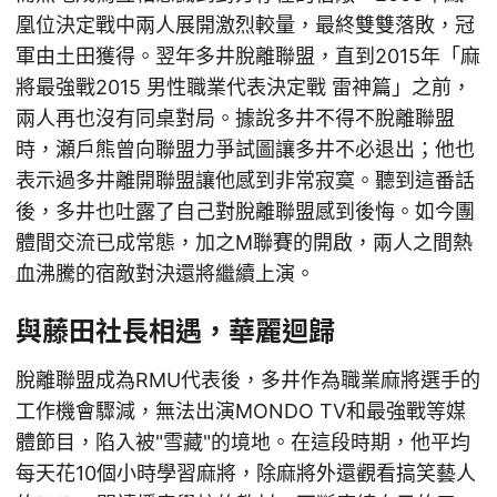
凰位決定戰中兩人展開激烈較量，最終雙雙落敗，冠
軍由土田獲得。翌年多井脫離聯盟，直到2015年「麻
將最強戰2015 男性職業代表決定戰 雷神篇」之前，
兩人再也沒有同桌對局。據說多井不得不脫離聯盟
時，瀬戶熊曾向聯盟力爭試圖讓多井不必退出；他也
表示過多井離開聯盟讓他感到非常寂寞。聽到這番話
後，多井也吐露了自己對脫離聯盟感到後悔。如今團
體間交流已成常態，加之M聯賽的開啟，兩人之間熱
血沸騰的宿敵對決還將繼續上演。
與藤田社長相遇，華麗迴歸
脫離聯盟成為RMU代表後，多井作為職業麻將選手的
工作機會驟減，無法出演MONDO TV和最強戰等媒
體節目，陷入被"雪藏"的境地。在這段時期，他平均
每天花10個小時學習麻將，除麻將外還觀看搞笑藝人