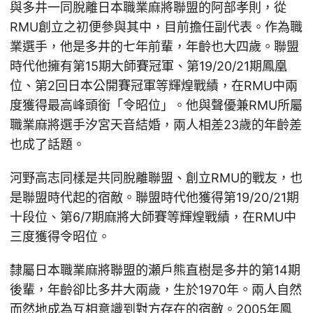
與多井一同脫離日本職業麻將聯盟的阿部孝則，從
RMU創立之初便參與其中，目前擔任副代表。作為職
業選手，他是多井的七年前輩，年齡也大四歲。聯盟
時代他擁有第15期大師賽冠軍、第19/20/21期鳳凰
位、第2回日本公開賽冠軍等輝煌戰績，在RMU中兩
度獲得最高峰頭銜「令昭位」。他與聲優兼RMU所屬
職業麻將選手汐宮天音結婚，兩人相差23歲的年齡差
也成了話題。
河野高志同樣是共同脫離聯盟、創立RMU的戰友，也
是聯盟時代起的宿敵。聯盟時代他獲得第19/20/21期
十段位、第6/7期麻將大師賽等輝煌戰績，在RMU中
三度獲得令昭位。
隸屬日本職業麻將聯盟的瀬戶熊直樹是多井的第14期
後輩，年齡卻比多井大兩歲，生於1970年。兩人自然
而然地成為互相意識到對方存在的宿敵。2005年鳳