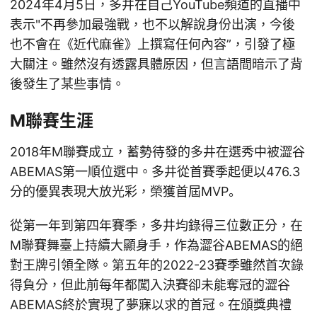
2024年4月5日，多井在自己YouTube頻道的直播中
表示"不再參加最強戰，也不以解說身份出演，今後
也不會在《近代麻雀》上撰寫任何內容”，引發了極
大關注。雖然沒有透露具體原因，但言語間暗示了背
後發生了某些事情。
M聯賽生涯
2018年M聯賽成立，蓄勢待發的多井在選秀中被澀谷
ABEMAS第一順位選中。多井從首賽季起便以476.3
分的優異表現大放光彩，榮獲首屆MVP。
從第一年到第四年賽季，多井均錄得三位數正分，在
M聯賽舞臺上持續大顯身手，作為澀谷ABEMAS的絕
對王牌引領全隊。第五年的2022-23賽季雖然首次錄
得負分，但此前每年都闖入決賽卻未能奪冠的澀谷
ABEMAS終於實現了夢寐以求的首冠。在頒獎典禮