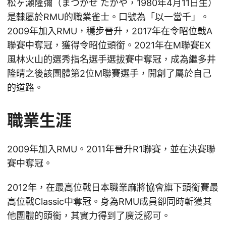
松ヶ瀬隆彌（まつがせ たかや，1980年4月11日生）
是隸屬於RMU的職業雀士。口號為「以一當千」。
2009年加入RMU，穩步晉升，2017年在令昭位戰A
聯賽中奪冠，獲得令昭位頭銜。2021年在M聯賽EX
風林火山的選秀指名選手選拔賽中奪冠，成為繼多井
隆晴之後該團體第2位M聯賽選手，開創了屬於自己
的道路。
職業生涯
2009年加入RMU。2011年晉升R1聯賽，並在決賽聯
賽中奪冠。
2012年，在最高位戰日本職業麻將協會旗下頭銜賽最
高位戰Classic中奪冠。身為RMU成員卻同時斬獲其
他團體的頭銜，其實力得到了廣泛認可。