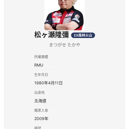
松ヶ瀬隆彌
EX風林火山
まつがせ たかや
所屬團體
RMU
生年月日
1980年4月11日
出身地
北海道
職業入會
2009年
稱號