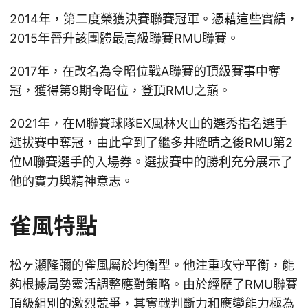
2014年，第二度榮獲決賽聯賽冠軍。憑藉這些實績，
2015年晉升該團體最高級聯賽RMU聯賽。
2017年，在改名為令昭位戰A聯賽的頂級賽事中奪
冠，獲得第9期令昭位，登頂RMU之巔。
2021年，在M聯賽球隊EX風林火山的選秀指名選手
選拔賽中奪冠，由此拿到了繼多井隆晴之後RMU第2
位M聯賽選手的入場券。選拔賽中的勝利充分展示了
他的實力與精神意志。
雀風特點
松ヶ瀬隆彌的雀風屬於均衡型。他注重攻守平衡，能
夠根據局勢靈活調整應對策略。由於經歷了RMU聯賽
頂級組別的激烈競爭，其實戰判斷力和應變能力極為