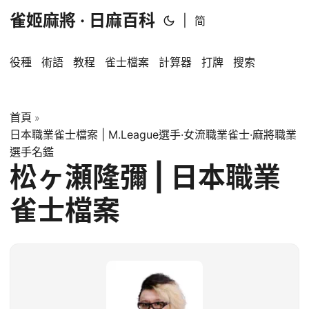
雀姬麻將 · 日麻百科
|
简
役種
術語
教程
雀士檔案
計算器
打牌
搜索
首頁
»
日本職業雀士檔案 | M.League選手·女流職業雀士·麻將職業
選手名鑑
松ヶ瀬隆彌 | 日本職業
雀士檔案