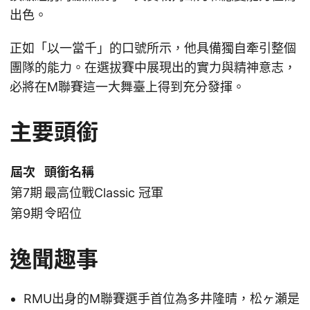
出色。
正如「以一當千」的口號所示，他具備獨自牽引整個
團隊的能力。在選拔賽中展現出的實力與精神意志，
必將在M聯賽這一大舞臺上得到充分發揮。
主要頭銜
屆次
頭銜名稱
第7期
最高位戰Classic 冠軍
第9期
令昭位
逸聞趣事
RMU出身的M聯賽選手首位為多井隆晴，松ヶ瀬是