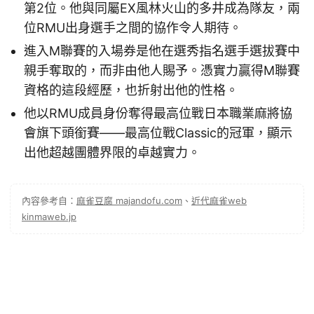
第2位。他與同屬EX風林火山的多井成為隊友，兩
位RMU出身選手之間的協作令人期待。
進入M聯賽的入場券是他在選秀指名選手選拔賽中
親手奪取的，而非由他人賜予。憑實力贏得M聯賽
資格的這段經歷，也折射出他的性格。
他以RMU成員身份奪得最高位戰日本職業麻將協
會旗下頭銜賽——最高位戰Classic的冠軍，顯示
出他超越團體界限的卓越實力。
內容參考自：
麻雀豆腐 majandofu.com
、
近代麻雀web
kinmaweb.jp