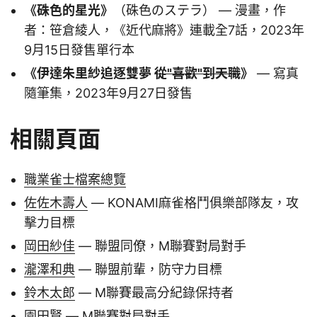
《硃色的星光》
（硃色のステラ） — 漫畫，作
者：笹倉綾人，《近代麻將》連載全7話，2023年
9月15日發售單行本
《伊達朱里紗追逐雙夢
從"喜歡"到天職
》
— 寫真
隨筆集，2023年9月27日發售
相關頁面
職業雀士檔案總覽
佐佐木壽人
— KONAMI麻雀格鬥俱樂部隊友，攻
擊力目標
岡田紗佳
— 聯盟同僚，M聯賽對局對手
瀧澤和典
— 聯盟前輩，防守力目標
鈴木太郎
— M聯賽最高分紀錄保持者
園田賢
— M聯賽對局對手