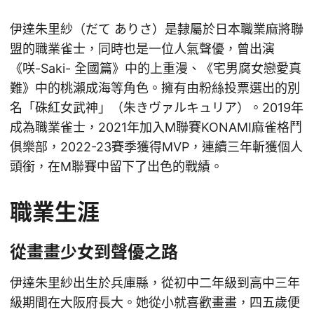
伊達朱里紗（だて ありさ）是隸屬於日本職業麻將聯
盟的職業雀士，同時也是一位人氣聲優，曾出演
《咲-Saki- 全國篇》中的上重漫、《宅男腐女戀愛真
難》中的桃瀨成海等角色。擁有由粉絲投票選出的別
名「硃紅女武神」（朱きヴァルキュリア）。2019年
成為職業雀士，2021年加入M聯賽KONAMI麻雀格鬥
俱樂部，2022-23賽季獲得MVP，連續三年斬獲個人
頭銜，在M聯賽中留下了出色的戰績。
職業生涯
從畫畫少女到聲優之路
伊達朱里紗出生於兵庫縣，從初中二年級到高中三年
級期間在大阪府長大。她從小就喜歡畫畫，四五歲便