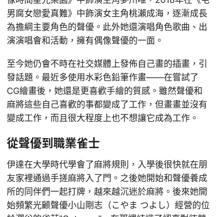
男腐女戀愛真難》中飾演女主角桃瀨成海，逐漸成長
為擔綱主要角色的聲優。此外她還演唱角色歌曲、出
演演唱會和活動，擁有偶像聲優的一面。
至今她仍會不時在社交媒體上發佈自己畫的插畫，引
發話題。最近多使用水彩色鉛筆作畫——在嘗試了
CG繪畫後，她還是更喜歡手繪的質感。雖然聲優和
麻將這些自己喜歡的事都變成了工作，但畫畫並沒有
變成工作，而且很大程度上也不想讓它成為工作。
從聲優到職業雀士
伊達在大學時代學會了麻將規則，入學後很快就在朋
友家裡通過手搓麻將入了門。之後她開始和聲優養成
所的同伴們一起打牌，越來越沉迷於麻將。後來她開
始頻繁光顧聲優小山剛志（こやま つよし）經營的位