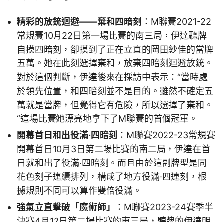
精彩的放銃迴避——棄和四暗刻
：M聯賽2021-22
常規賽10月22日第一場比賽的南三局，伊達聽牌
自摸四暗刻，卻摸到了正在立直的岡田紗佳的當牌
五萬。她在此刻選擇棄和，放棄四暗刻迴避放銃。
對於這個判斷，伊達後來在採訪中表示：“當時處
於領先位置，和四暗刻並不是目的。雖然不確定五
萬就是當牌，但覺得它有危險，所以選擇了棄和。
“這場比賽她漂亮地拿下了M聯賽的首個冠軍。
開幕首日和出役滿·四暗刻
：M聯賽2022-23常規賽
開幕首日10月3日第二場比賽的南二局，伊達在首
日就和出了役滿·四暗刻。而且由於這副牌型是同
花色刻子連續排列，構成了地方役滿·四連刻，根
據規則不同可以算作雙倍役滿。
強氣立直擊破「魔術師」
：M聯賽2023-24賽季半
決賽4月12日第二場比賽的東三局，聽牌的伊達明