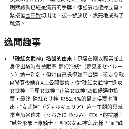
明默聽就已經是滿貫的手牌，卻強氣地選擇立直。
緊接著
園田賢
切出北，被一發放銃，漂亮地成就了
跳滿。
逸聞趣事
「硃紅女武神」名號的由來
：伊達在剛以職業雀士
身份出道時曾被賦予"夢幻海妖”（夢見るセイレー
ン）這一別名，但她自己覺得並不合適。確定參戰
M聯賽後她在X上公開徵集，從"硃紅女武神"“進攻
女武神"“不屈女武神"“花笑女武神"四個候選中投
票，最終"硃紅女武神"以52.4%的最高得票率勝
出。“女武神”（ヴァルキュリア）這一主題的靈感
來自魚谷侑未（うおたに ゆうみ）在X上的提議：
“感覺形象上像騎士，叫’XX女武神’怎麼樣？“而"硃