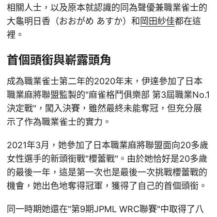
相關人士，以及原本就認識的同為聲優兼職業雀士的
大龜明日香（おおがめ あすか）和
岡田紗佳
都在這
裡。
首個頭銜與嶄露頭角
成為職業雀士第二年的2020年末，伊達參加了日本
職業麻將聯盟監製的"麻雀格鬥俱樂部 第3屆職業No.1
決定戰"，闖入決賽，雖然最終未能奪冠，但充分展
示了作為職業雀士的實力。
2021年3月，她參加了日本職業麻將聯盟面向20多歲
女性選手的新頭銜戰"櫻蕾戰"。由於她恰好是20多歲
的最後一年，這是第一次也是最後一次挑戰櫻蕾戰的
機會，她出色地奪得冠軍，獲得了自己的首個頭銜。
同一時期她還在"第9期JPML WRC聯賽"中取得了八