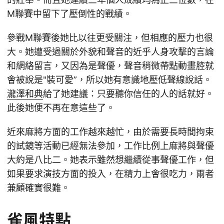
M聯賽中留下了壓倒性的戰績。
參戰M聯賽後她比以往更受關注，但相應的壓力也很
大。她遭受過關於外貌和聲音的近乎人身攻擊的言論
和網絡留言，又因為是聲優，聲音稍微帶點動畫腔就
會被說是"裝可愛”，所以她有意識地壓低聲線說話。
瀧澤和典
給了她建議：只要聽你信任的人的話就好。
此後她便不再在意這些了。
近來麻將方面的工作越來越忙，由於需要長時間拘束
的試鏡等活動已經無法參加，工作比例上麻將與聲優
大約是八比二。她表示雖然想繼續從事聲優工作，但
如果要求演技方面的投入，在精力上會很吃力，兩者
兼顧確實很難。
雀風特點