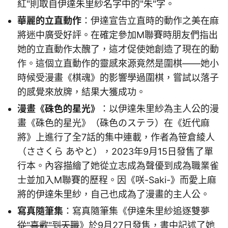
紅"則取自伊達朱里紗名字中的"朱"字。
華麗的立直動作
：伊達宣告立直時的動作之美在麻
將迷中廣受好評。在確定參加M聯賽時朋友們指出
她的立直動作太醜了，這才促使她創造了現在的動
作。這個立直動作的靈感來源竟然是圍棋——她小
時候受漫畫《棋魂》的影響學過圍棋，嘗試以落子
的感覺來放牌，結果大獲成功。
漫畫《硃色的星光》
：以伊達朱里紗為主人公的漫
畫《硃色的星光》（硃色のステラ）在《近代麻
將》上進行了全7話的集中連載，作者為笹倉綾人
（ささくら あやと），2023年9月15日發售了單
行本。內容描繪了她從立志成為聲優到成為職業雀
士並加入M聯賽的歷程。因《咲-Saki-》而愛上麻
將的伊達朱里紗，自己也成為了漫畫的主人公。
寫真隨筆集
：寫真隨筆集《伊達朱里紗追逐雙夢
從"喜歡"到天職
》於9月27日發售，書中記述了她