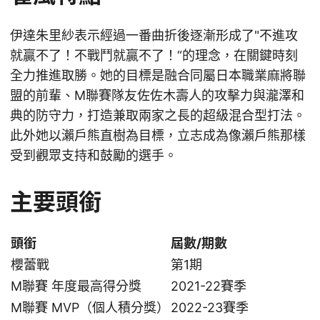
伊達朱里紗表示經過一番曲折後逐漸形成了"不進攻
就贏不了！不戰鬥就贏不了！“的理念，在關鍵時刻
全力推進取勝。她的目標是融合同屬日本職業麻將聯
盟的前輩、M聯賽隊友佐佐木壽人的攻擊力與瀧澤和
典的防守力，打造兼取兩家之長的超級混合型打法。
此外她以瀨戶熊直樹為目標，立志成為像瀨戶熊那樣
受到觀眾支持和鼓勵的選手。
主要頭銜
頭銜
屆數/期數
櫻蕾戰
第1期
M聯賽 年度最高得分獎
2021-22賽季
M聯賽 MVP（個人積分獎）
2022-23賽季