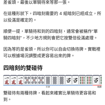
差雀頭，最後以單騎待來等那一張。
在這種形狀下，四暗刻需要的 4 組暗刻已經成立，所
以役滿是確定的。
順便一提，單騎待和到的四暗刻，通常會被稱作“單
騎四暗刻”，不少地方規則會把它按雙倍役滿處理。
因為等的是雀頭，所以你可以自由切換待牌。實戰裡
可以根據場況調整成更容易出來的牌。
四暗刻的雙碰待
手牌
待牌
雙碰待有兩種待牌，看起來確實比單騎待更容易和
到。