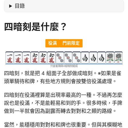
目錄
四暗刻是什麼？
役满
門前限定
只由雀頭與4組暗刻組成
四暗刻，就是把 4 組面子全部做成暗刻。※如果是雀
頭單騎待和牌，有些地方規則會按雙倍役滿處理。
四暗刻在役滿裡算是出現率最高的一種。不過再怎麼
說也是役滿，不是能輕易和到的手。很多時候，手牌
做到一半就會因為副露而轉去對對和之類的路線。
當然，能穩穩用對對和和牌也很重要。但與其模糊地