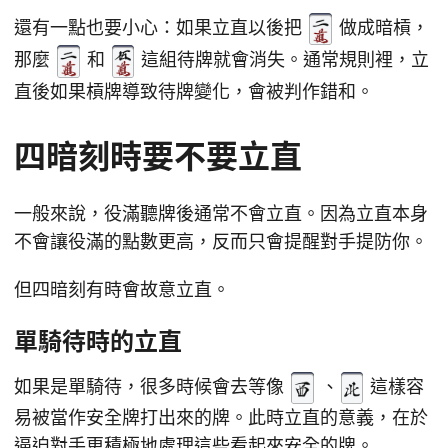
還有一點也要小心：如果立直以後把
做成暗槓，
那麼
和
這組待牌就會消失。通常規則裡，立
直後如果槓牌導致待牌變化，會被判作錯和。
四暗刻時要不要立直
一般來說，役滿聽牌後通常不會立直。因為立直本身
不會讓役滿的點數更高，反而只會提醒對手提防你。
但四暗刻有時會故意立直。
單騎待時的立直
如果是單騎待，很多時候會去等像
、
這樣容
易被當作安全牌打出來的牌。此時立直的意義，在於
逼迫對手更積極地處理這些看起來安全的牌。