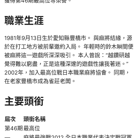
獲得第46期最高位等榮譽。
職業生涯
1981年9月13日生於愛知縣豐橋市。 與麻將結緣，源
於在打工地方被前輩邀約入局。 年輕時的鈴木瞬間便
被麻將這一遊戲所深深吸引。 本人曾說：“越鑽研越
覺得難以窮盡，正是這種深邃的遊戲性讓我著迷。”
2002年，加入最高位戰日本職業麻將協會。 同期，
在老家豐橋市成為雀莊老闆。
主要頭銜
屆次
頭銜名稱
第46期
最高位
—
麻將最強戰2012 全日本職業代表決定戰冠軍