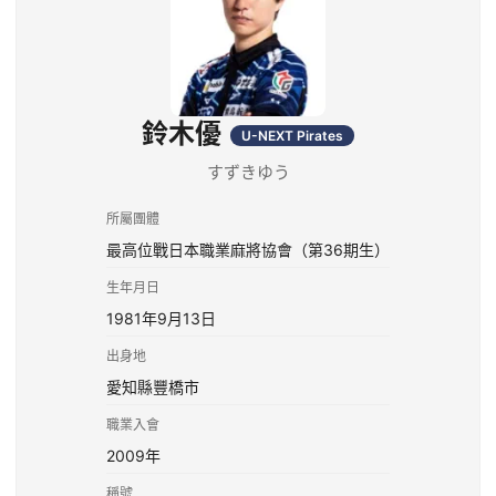
鈴木優
U-NEXT Pirates
すずきゆう
所屬團體
最高位戰日本職業麻將協會（第36期生）
生年月日
1981年9月13日
出身地
愛知縣豐橋市
職業入會
2009年
稱號