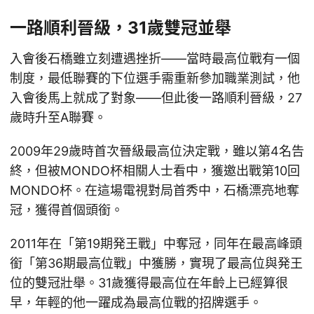
一路順利晉級，31歲雙冠並舉
入會後石橋雖立刻遭遇挫折——當時最高位戰有一個
制度，最低聯賽的下位選手需重新參加職業測試，他
入會後馬上就成了對象——但此後一路順利晉級，27
歲時升至A聯賽。
2009年29歲時首次晉級最高位決定戰，雖以第4名告
終，但被MONDO杯相關人士看中，獲邀出戰第10回
MONDO杯。在這場電視對局首秀中，石橋漂亮地奪
冠，獲得首個頭銜。
2011年在「第19期発王戰」中奪冠，同年在最高峰頭
銜「第36期最高位戰」中獲勝，實現了最高位與発王
位的雙冠壯舉。31歲獲得最高位在年齡上已經算很
早，年輕的他一躍成為最高位戰的招牌選手。