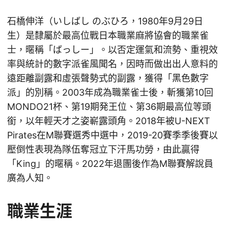
石橋伸洋（いしばし のぶひろ，1980年9月29日
生）是隸屬於最高位戰日本職業麻將協會的職業雀
士，暱稱「ばっしー」。以否定運氣和流勢、重視效
率與統計的數字派雀風聞名，因時而做出出人意料的
遠距離副露和虛張聲勢式的副露，獲得「黑色數字
派」的別稱。2003年成為職業雀士後，斬獲第10回
MONDO21杯、第19期発王位、第36期最高位等頭
銜，以年輕天才之姿嶄露頭角。2018年被U-NEXT
Pirates在M聯賽選秀中選中，2019-20賽季季後賽以
壓倒性表現為隊伍奪冠立下汗馬功勞，由此贏得
「King」的暱稱。2022年退團後作為M聯賽解說員
廣為人知。
職業生涯