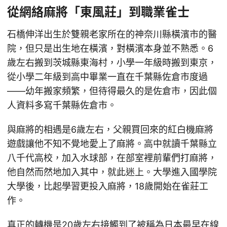
從網絡麻將「東風莊」到職業雀士
石橋伸洋出生於雙親老家所在的神奈川縣橫濱市的醫
院，但只是出生地在橫濱，對橫濱本身並不熟悉。6
歲左右搬到茨城縣東海村，小學一年級時搬到東京，
從小學二年級到高中畢業一直在千葉縣佐倉市度過
——幼年搬家頻繁，但待得最久的是佐倉市，因此個
人資料多寫千葉縣佐倉市。
與麻將的相遇是6歲左右，父親買回來的紅白機麻將
遊戲讓他不知不覺地愛上了麻將。高中就讀千葉縣立
八千代高校，加入水球部，在部室裡前輩們打麻將，
他自然而然地加入其中，就此迷上。大學進入國學院
大學後，比起學習更投入麻將，18歲開始在雀莊工
作。
真正的轉機是20歲左右接觸到了被稱為日本最早在線