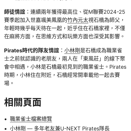
師徒情誼
：連續兩年獲得最高位、從M聯賽2024-25
賽季起加入世嘉颯美鳳凰的
竹內元太
視石橋為師父，
年輕時幾乎每天待在一起，近乎住在石橋家裡，不僅
在麻將方面，在思維方式和玩樂方面也深受其影響。
Pirates時代的隊友情誼
：
小林剛
是石橋成為職業雀
士之前就認識的老朋友，兩人在「東風莊」的線下聚
會中相遇，小林是石橋最初見到的職業雀士。Pirates
時期，小林住在附近，石橋經常開車載他一起去賽
場。
相關頁面
職業雀士檔案總覽
小林剛
— 多年老友兼U-NEXT Pirates隊長