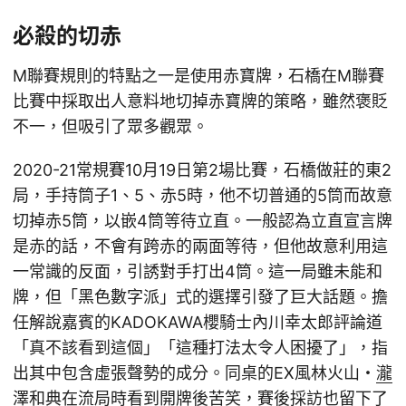
必殺的切赤
M聯賽規則的特點之一是使用赤寶牌，石橋在M聯賽
比賽中採取出人意料地切掉赤寶牌的策略，雖然褒貶
不一，但吸引了眾多觀眾。
2020-21常規賽10月19日第2場比賽，石橋做莊的東2
局，手持筒子1、5、赤5時，他不切普通的5筒而故意
切掉赤5筒，以嵌4筒等待立直。一般認為立直宣言牌
是赤的話，不會有跨赤的兩面等待，但他故意利用這
一常識的反面，引誘對手打出4筒。這一局雖未能和
牌，但「黑色數字派」式的選擇引發了巨大話題。擔
任解說嘉賓的KADOKAWA櫻騎士內川幸太郎評論道
「真不該看到這個」「這種打法太令人困擾了」，指
出其中包含虛張聲勢的成分。同桌的EX風林火山・
瀧
澤和典
在流局時看到開牌後苦笑，賽後採訪也留下了