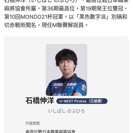
石橋伸洋（いしばし のぶひろ），最高位戰日本職業
麻將協會所屬，第36期最高位・第19期発王位雙冠、
第10回MONDO21杯冠軍。以「黑色數字派」別稱和
切赤戰術聞名，現任M聯賽解說員。
石橋伸洋
U-NEXT Pirates（已退團）
いしばし のぶひろ
所屬團體
最高位戰日本職業麻將協會