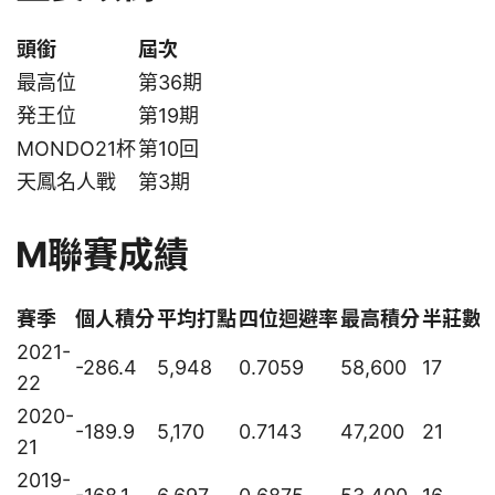
頭銜
屆次
最高位
第36期
発王位
第19期
MONDO21杯
第10回
天鳳名人戰
第3期
M聯賽成績
賽季
個人積分
平均打點
四位迴避率
最高積分
半莊數
2021-
-286.4
5,948
0.7059
58,600
17
22
2020-
-189.9
5,170
0.7143
47,200
21
21
2019-