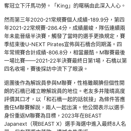
奪冠立下汗馬功勞。「King」的暱稱由此深入人心。
然而第三年2020-21常規賽個人成績-189.9分，第四
年2021-22常規賽-286.4分，成績嚴峻，隊伍連續兩
年未能晉級半決賽，觸發了當時的選手更換規定，賽
季結束後U-NEXT Pirates宣佈與石橋合同期滿。四
年常規賽合計成績-806.8分，相當嚴酷。M聯賽最後
一場比賽——2021-22半決賽最終日第1場，石橋以第
四名收場，賽後採訪中流下了眼淚。
退團後作為解說員參與M聯賽，性格雖靦腆但個性開
朗的石橋已確立瞭解說員的地位。老友多井隆晴高度
評價其口才，以「和石橋一起的話就接」為條件答應
擔任M聯賽解說，兩人一起出演。他公開表示以選手
身份重返M聯賽為目標，2023年在BEAST
Japanext（現BEAST X）選手海選中進入最終8人名