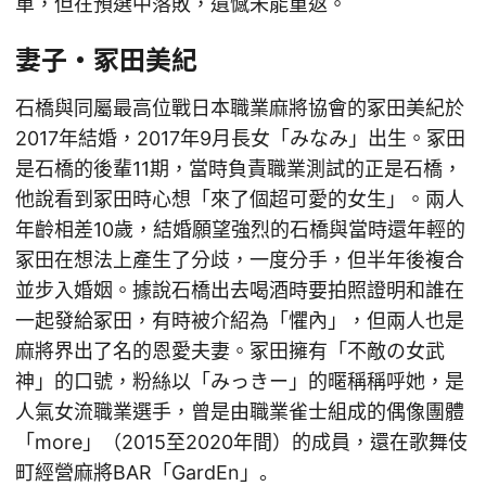
單，但在預選中落敗，遺憾未能重返。
妻子・冢田美紀
石橋與同屬最高位戰日本職業麻將協會的冢田美紀於
2017年結婚，2017年9月長女「みなみ」出生。冢田
是石橋的後輩11期，當時負責職業測試的正是石橋，
他說看到冢田時心想「來了個超可愛的女生」。兩人
年齡相差10歲，結婚願望強烈的石橋與當時還年輕的
冢田在想法上產生了分歧，一度分手，但半年後複合
並步入婚姻。據說石橋出去喝酒時要拍照證明和誰在
一起發給冢田，有時被介紹為「懼內」，但兩人也是
麻將界出了名的恩愛夫妻。冢田擁有「不敵の女武
神」的口號，粉絲以「みっきー」的暱稱稱呼她，是
人氣女流職業選手，曾是由職業雀士組成的偶像團體
「more」（2015至2020年間）的成員，還在歌舞伎
町經營麻將BAR「GardEn」。