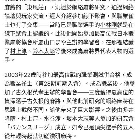
麻將的「東風莊」，沉迷於網絡麻將研究。通過網絡
論壇與玩家交流，經人介紹參加線下聚會，與職業雀
士也有了交集——當時已是職業選手的
小林剛
就是在
線下聚會上認識的。此後他開始參加最高位戰日本職
業麻將協會所屬山口まや主辦的學習會，在那裡結識
了
村上淳
、
鈴木太郎
等後來成為麻將界代表人物的選
手。
2003年22歲時參加最高位戰的職業測試併合格，成
為職業雀士（第28期前期入會）。成為職業後，他參
加了古久根英孝主辦的學習會——三度獲得最高位的
資深選手古久根的麻將，與他此前研究的網絡麻將在
思路上截然不同，給他帶來了巨大影響。之後由多井
隆晴、
村上淳
、水卷渉、坂本大志等人參加的研究會
「バカンスリーグ」成立，如今已是頂尖選手的五人
從年輕時起就切磋鑽研麻將。