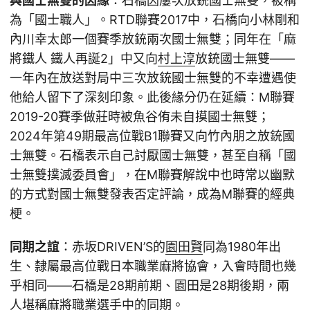
與國士無雙的因緣
：石橋因屢次放銃國士無雙，被稱
為「國士職人」。RTD聯賽2017中，石橋向小林剛和
內川幸太郎一個賽季放銃兩次國士無雙；同年在「麻
將鐵人 鐵人再誕2」中又向
村上淳
放銃國士無雙——
一年內在放送對局中三次放銃國士無雙的不幸遭遇使
他給人留下了深刻印象。此後緣分仍在延續：M聯賽
2019-20賽季做莊時被魚谷侑未自摸國士無雙；
2024年第49期最高位戰B1聯賽又向竹內朋之放銃國
士無雙。石橋表示自己討厭國士無雙，甚至自稱「國
士無雙撲滅委員會」，在M聯賽解說中也時常以幽默
的方式對國士無雙發表否定評論，成為M聯賽的經典
梗。
同期之誼
：赤坂DRIVEN’S的
園田賢
同為1980年出
生、隸屬最高位戰日本職業麻將協會，入會時間也幾
乎相同——石橋是28期前期、園田是28期後期，兩
人堪稱麻將職業選手中的同期。