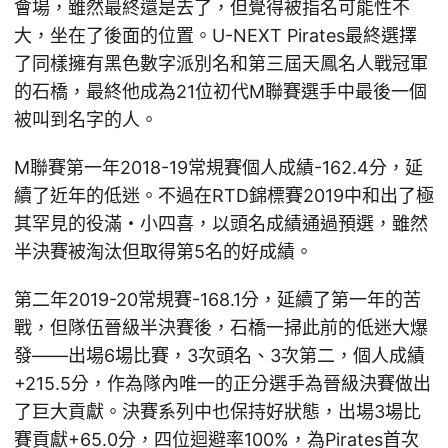
會場，雖然最終還是去了，但覺得被指名可能性不
大，坐在了後面的位置。U-NEXT Pirates最終選擇
了同樣擁有黑色數字派別名和第三屆天鳳名人戰冠軍
的石橋，最終他成為21位初代M聯賽選手中最後一個
被叫到名字的人。
M聯賽第一年2018-19常規賽個人成績-162.4分，延
續了近年的低迷。不過在RTD錦標賽2019中和出了極
其罕見的役滿・小四喜，以頭名成績通過預選，雖然
半決賽被淘汰但取得第5名的好成績。
第二年2019-20常規賽-168.1分，延續了第一年的苦
戰，但隊伍晉級半決賽後，石橋一掃此前的低迷大爆
發——出場6場比賽，3次頭名、3次第二，個人成績
+215.5分，作為隊內唯一的正分選手為晉級決賽做出
了巨大貢獻。決賽系列中也保持好狀態，出場3場比
賽貢獻+65.0分，四位迴避率100%，為Pirates首次