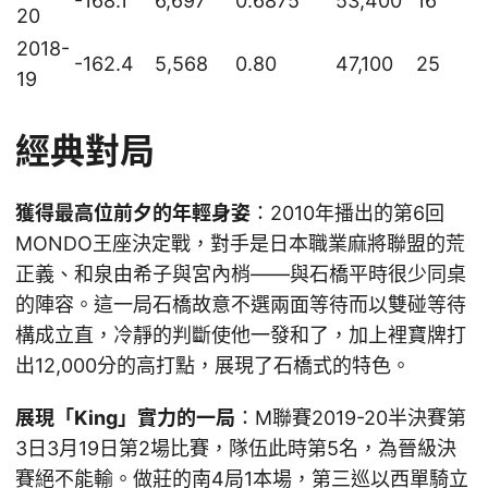
-168.1
6,697
0.6875
53,400
16
20
2018-
-162.4
5,568
0.80
47,100
25
19
經典對局
獲得最高位前夕的年輕身姿
：2010年播出的第6回
MONDO王座決定戰，對手是日本職業麻將聯盟的荒
正義、和泉由希子與宮內梢——與石橋平時很少同桌
的陣容。這一局石橋故意不選兩面等待而以雙碰等待
構成立直，冷靜的判斷使他一發和了，加上裡寶牌打
出12,000分的高打點，展現了石橋式的特色。
展現「King」實力的一局
：M聯賽2019-20半決賽第
3日3月19日第2場比賽，隊伍此時第5名，為晉級決
賽絕不能輸。做莊的南4局1本場，第三巡以西單騎立