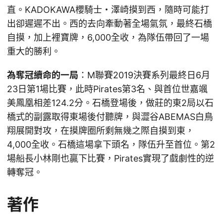
直。KADOKAWA櫻騎士・澤崎摸到西，隨時可能打
出卻遲遲不出。西的去向牽動著全場氣氛，最終石橋
自摸，加上裡寶牌，6,000全收，為隊伍帶回了一場
重大的勝利。
為奪冠續命的一局
：M聯賽2019決賽系列最終日6月
23日第1場比賽，此時Pirates第3名、與首位世嘉颯
美鳳凰相差124.2分。石橋登場後，做莊的東2局以石
橋式的副露取得東場後付聽牌，與澀谷ABEMAS白鳥
翔展開對攻，在摸牌圈所剩無幾之際自摸到東，
4,000全收。石橋這場拿下頭名，隊伍升至首位。第2
場船長小林剛也贏下比賽，Pirates實現了戲劇性的逆
轉奪冠。
著作