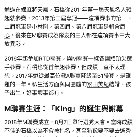
通過在線麻將天鳳，石橋從2011年第一屆天鳳名人戰
起就參賽，2013年第三屆奪冠——這項賽事的第一、
二屆冠軍是小林剛，第四屆、第八屆冠軍是
朝倉康
心
，後來在M聯賽成為隊友的三人都在這項賽事中大
放異彩。
2016年起參加RTD聯賽，與M聯賽一樣各團體頂尖選
手參賽。石橋也從首年起參賽，但成績一直不太理
想。2017年還從最高位戰A聯賽降級至B1聯賽，是艱
難的一年。私生活方面與同團體的
冢田美紀
結婚、孩
子出生，好事壞事都有。
M聯賽生涯：「King」的誕生與謝幕
2018年M聯賽成立，8月7日舉行選秀大會。當時成績
不佳的石橋以為不會被指名，甚至猶豫要不要去選秀