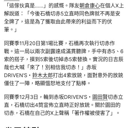
「這傢伙真是……」的感慨。隊友
朝倉康心
在個人X上
解說道：「今後石橋切赤5立直時同色牌就不再是安
全牌了，這是為了獲取由此帶來的利益而下的伏
筆。」
同賽季11月20日第1場比賽，石橋再次執行切赤作
戰。這一局以兩次副露達成滿貫聽牌，手中有赤5、6
索的搭子，摸到5索後切掉赤5索替換。實況的日吉辰
哉也大喊「來了！別相信我切赤！」赤坂
DRIVEN’S・
鈴木太郎
打出4索放銃，面對意外的放銃
僵住了一陣，略顯慍怒地支付了點棒。
同賽季12月3日，輪到赤坂DRIVEN’S・
園田賢
切赤立
直，石橋切出4筒宣佈立直時正好放銃。關於園田的
切赤，石橋在自己的X上聲稱「著作權被侵害了」。