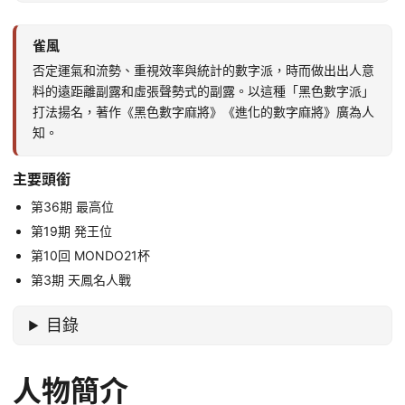
雀風
否定運氣和流勢、重視效率與統計的數字派，時而做出出人意
料的遠距離副露和虛張聲勢式的副露。以這種「黑色數字派」
打法揚名，著作《黑色數字麻將》《進化的數字麻將》廣為人
知。
主要頭銜
第36期 最高位
第19期 発王位
第10回 MONDO21杯
第3期 天鳳名人戰
目錄
人物簡介