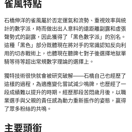
雀風特點
石橋伸洋的雀風屬於否定運氣和流勢、重視效率與統
計的數字派，時而做出出人意料的遠距離副露和虛張
聲勢式的副露，因此獲得了「黑色數字派」的別名。
這種「黑色」部分既體現在將対手的常識認知反向利
用的切赤戰術上，也體現在聽牌七對子後選擇地獄單
騎等待等超出常規數字理論的選擇上。
獨特技術很快就會被研究破解——石橋自己也經歷了
這樣的過程，為適應變化嘗試減少鳴牌，也歷經了一
段成績難以提升的時期。經歷那段苦悶歲月後，以職
業選手與父親的責任感為動力重新振作的姿態，贏得
了眾多粉絲的共鳴。
主要頭銜